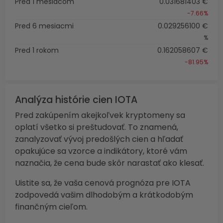
Pred 1 mesiacom
0.031681403 €
-7.66%
Pred 6 mesiacmi
0.029256100 €
%
Pred 1 rokom
0.162058607 €
-81.95%
Analýza histórie cien IOTA
Pred zakúpením akejkoľvek kryptomeny sa
oplatí všetko si preštudovať. To znamená,
zanalyzovať vývoj predošlých cien a hľadať
opakujúce sa vzorce a indikátory, ktoré vám
naznačia, že cena bude skôr narastať ako klesať.
Uistite sa, že vaša cenová prognóza pre IOTA
zodpovedá vašim dlhodobým a krátkodobým
finančným cieľom.