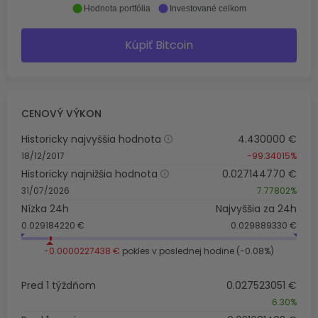
Hodnota portfólia
Investované celkom
Kúpiť Bitcoin
CENOVÝ VÝKON
Historicky najvyššia hodnota
4.430000 €
18/12/2017
-99.34015%
Historicky najnižšia hodnota
0.027144770 €
31/07/2026
7.77802%
Nízka 24h
Najvyššia za 24h
0.029184220 €
0.029889330 €
-0.0000227438 €
pokles v poslednej hodine (-0.08%)
Pred 1 týždňom
0.027523051 €
6.30%