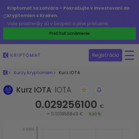
Kriptomat sa zatvára – Pokračujte v investovaní do
kryptomien s Kraken.
Vaše prostriedky sú v bezpečí a plne prístupné.
Prečítať oznámenie
Registrácia
Kurzy kryptomien
Kurz IOTA
Kurz IOTA
IOTA
0.029256100
€
+
0.001856849 €
6.30 %