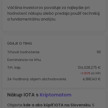
Väčšina investorov považuje za najlepšie pri
hodnotení nákupu alebo predaja použiť technikúj
a fundamentálnu analýzu.
ÚDAJE O TRHU
Trhové hodnotenie
191
Dominancia na trhu
Trh. kap.
134,028,275 €
-0.80%
za 24h
24-hodinový objem obchodovania
4,188,143 €
Nákup IOTA s
Kriptomatom
Objavte
kde a ako kúpiť IOTA na Slovensku
. S