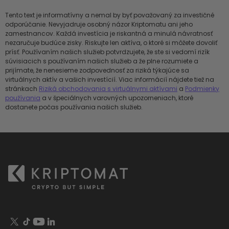
Tento text je informatívny a nemal by byť považovaný za investičné
odporúčanie. Nevyjadruje osobný názor Kriptomatu ani jeho
zamestnancov. Každá investícia je riskantná a minulá návratnosť
nezaručuje budúce zisky. Riskujte len aktíva, o ktoré si môžete dovoliť
prísť. Používaním našich služieb potvrdzujete, že ste si vedomí rizík
súvisiacich s používaním našich služieb a že plne rozumiete a
prijímate, že nenesieme zodpovednosť za riziká týkajúce sa
virtuálnych aktív a vašich investícií. Viac informácií nájdete tiež na
stránkach
Riziká obchodovania s virtuálnymi aktívami
a
Podmienky
používania
a v špeciálnych varovných upozorneniach, ktoré
dostanete počas používania našich služieb.