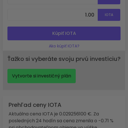
IOTA
Kúpiť IOTA
Ako kúpiť IOTA?
Ťažko si vyberáte svoju prvú investíciu?
Vytvorte si investičný plán
Prehľad ceny IOTA
Aktuálna cena IOTA je 0.029256100 €. Za
posledných 24 hodín sa cena zmenila o -0.71 %
pri obchodovateľnom objeme vo výške