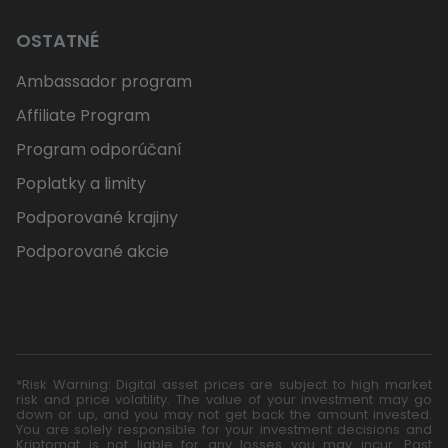
OSTATNÉ
Ambassador program
Affiliate Program
Program odporúčaní
Poplatky a limity
Podporované krajiny
Podporované akcie
*Risk Warning: Digital asset prices are subject to high market
risk and price volatility. The value of your investment may go
down or up, and you may not get back the amount invested.
You are solely responsible for your investment decisions and
Kriptomat is not liable for any losses you may incur. Past