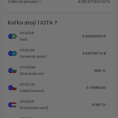
Celková ponuka
4,951,971,841 IOTA
Koľko stojí 1 IOTA ?
IOTA/EUR
0.029256100 €
(eur)
IOTA/USD
0.033739773 $
(Americký dolár)
IOTA/BGN
NaN лв.
(Bulharský Lev)
IOTA/CZK
0.709892 Kč
(česká koruna)
IOTA/HUF
10.667 ft
(maďarský forint)