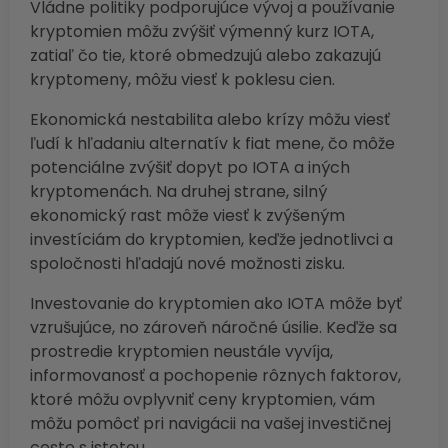
Vládne politiky podporujúce vývoj a používanie
kryptomien môžu zvýšiť výmenný kurz IOTA,
zatiaľ čo tie, ktoré obmedzujú alebo zakazujú
kryptomeny, môžu viesť k poklesu cien.
Ekonomická nestabilita alebo krízy môžu viesť
ľudí k hľadaniu alternatív k fiat mene, čo môže
potenciálne zvýšiť dopyt po IOTA a iných
kryptomenách. Na druhej strane, silný
ekonomický rast môže viesť k zvýšeným
investíciám do kryptomien, keďže jednotlivci a
spoločnosti hľadajú nové možnosti zisku.
Investovanie do kryptomien ako IOTA môže byť
vzrušujúce, no zároveň náročné úsilie. Keďže sa
prostredie kryptomien neustále vyvíja,
informovanosť a pochopenie rôznych faktorov,
ktoré môžu ovplyvniť ceny kryptomien, vám
môžu pomôcť pri navigácii na vašej investičnej
ceste s istotou.