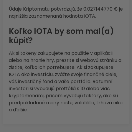
Údaje Kriptomatu potvrdzujú, že 0.027144770 € je
najnižšia zaznamenaná hodnota IOTA.
Koľko IOTA by som mal(a)
kúpiť?
Ak si tokeny zakupujete na použitie v aplikácii
alebo na hranie hry, prezrite si webovú stránku a
zistite, koľko ich potrebujete. Ak si zakupujete
IOTA ako investíciu, zvážte svoje finančné ciele,
váš investičný fond a vaše portfólio. Rozumní
investori si vybudujú protfóliá s 10 alebo viac
kryptomenami, pričom vyvažujú faktory, ako sú
predpokladané miery rastu, volatilita, trhová nika
a ďalšie.