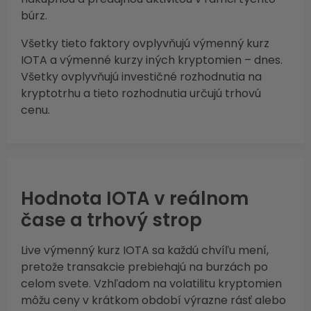
búrz.
Všetky tieto faktory ovplyvňujú výmenný kurz
IOTA a výmenné kurzy iných kryptomien – dnes.
Všetky ovplyvňujú investičné rozhodnutia na
kryptotrhu a tieto rozhodnutia určujú trhovú
cenu.
Hodnota IOTA v reálnom
čase a trhový strop
Live výmenný kurz IOTA sa každú chvíľu mení,
pretože transakcie prebiehajú na burzách po
celom svete. Vzhľadom na volatilitu kryptomien
môžu ceny v krátkom období výrazne rásť alebo