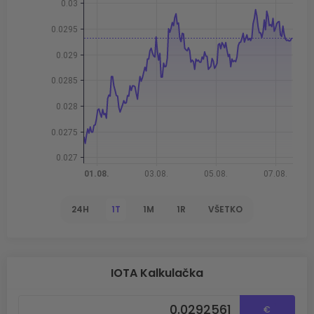
24H
1T
1M
1R
VŠETKO
IOTA Kalkulačka
€