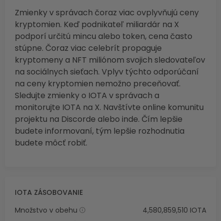
Zmienky v správach čoraz viac ovplyvňujú ceny
kryptomien. Keď podnikateľ miliardár na X
podporí určitú mincu alebo token, cena často
stúpne. Čoraz viac celebrít propaguje
kryptomeny a NFT miliónom svojich sledovateľov
na sociálnych sieťach. Vplyv týchto odporúčaní
na ceny kryptomien nemožno preceňovať.
Sledujte zmienky o IOTA v správach a
monitorujte IOTA na X. Navštívte online komunitu
projektu na Discorde alebo inde. Čím lepšie
budete informovaní, tým lepšie rozhodnutia
budete môcť robiť.
IOTA ZÁSOBOVANIE
Množstvo v obehu
4,580,859,510 IOTA