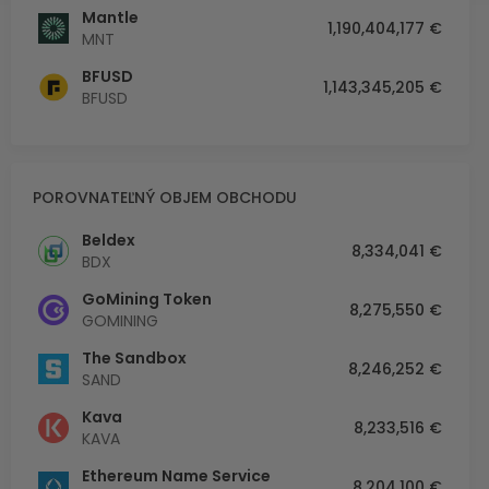
Mantle
1,190,404,177 €
MNT
BFUSD
1,143,345,205 €
BFUSD
POROVNATEĽNÝ OBJEM OBCHODU
Beldex
8,334,041 €
BDX
GoMining Token
8,275,550 €
GOMINING
The Sandbox
8,246,252 €
SAND
Kava
8,233,516 €
KAVA
Ethereum Name Service
8,204,100 €