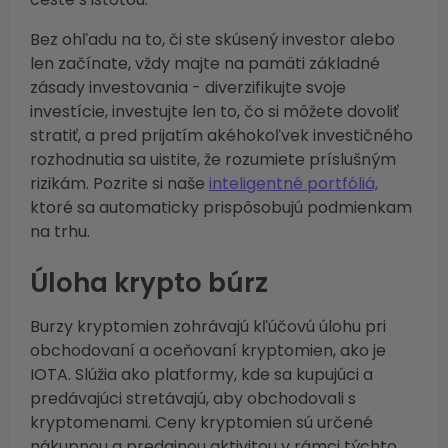
Bez ohľadu na to, či ste skúsený investor alebo
len začínate, vždy majte na pamäti základné
zásady investovania - diverzifikujte svoje
investície, investujte len to, čo si môžete dovoliť
stratiť, a pred prijatím akéhokoľvek investičného
rozhodnutia sa uistite, že rozumiete príslušným
rizikám. Pozrite si naše
inteligentné portfóliá,
ktoré sa automaticky prispôsobujú podmienkam
na trhu.
Úloha krypto búrz
Burzy kryptomien zohrávajú kľúčovú úlohu pri
obchodovaní a oceňovaní kryptomien, ako je
IOTA. Slúžia ako platformy, kde sa kupujúci a
predávajúci stretávajú, aby obchodovali s
kryptomenami. Ceny kryptomien sú určené
nákupnou a predajnou aktivitou v rámci týchto