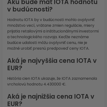
Akú bude mať IOTA hodnotu
v budúcnosti?
Hodnotu IOTA by v budúcnosti mohlo ovplyvniť
množstvo vecí, vrátane zmien regulácie, miery
prijatia retailovými a inštitucionálnymi investormi
a technologického rozvoja. Keďže neznáme
budúce udalosti môžu ovplyvniť cenu, nie je
možné urobiť presnú predpoveď ceny IOTA.
Aká je najvyššia cena IOTA v
EUR?
História cien IOTA ukazuje, že IOTA zaznamenala
vrcholovú hodnotu 4.430000 €.
Aká je najnižšia cena IOTA v
EUR?