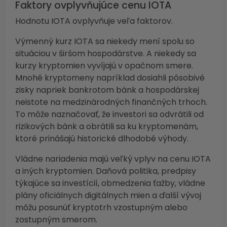
Faktory ovplyvňujúce cenu IOTA
Hodnotu IOTA ovplyvňuje veľa faktorov.
Výmenný kurz IOTA sa niekedy mení spolu so
situáciou v širšom hospodárstve. A niekedy sa
kurzy kryptomien vyvíjajú v opačnom smere.
Mnohé kryptomeny napríklad dosiahli pôsobivé
zisky napriek bankrotom bánk a hospodárskej
neistote na medzinárodných finančných trhoch.
To môže naznačovať, že investori sa odvrátili od
rizikových bánk a obrátili sa ku kryptomenám,
ktoré prinášajú historické dlhodobé výhody.
Vládne nariadenia majú veľký vplyv na cenu IOTA
a iných kryptomien. Daňová politika, predpisy
týkajúce sa investícií, obmedzenia ťažby, vládne
plány oficiálnych digitálnych mien a ďalší vývoj
môžu posunúť kryptotrh vzostupným alebo
zostupným smerom.