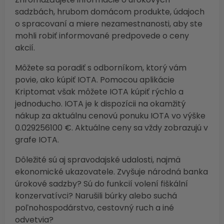
sadzbách, hrubom domácom produkte, údajoch
o spracovaní a miere nezamestnanosti, aby ste
mohli robiť informované predpovede o ceny
akcií.
Môžete sa poradiť s odborníkom, ktorý vám
povie, ako kúpiť IOTA. Pomocou aplikácie
Kriptomat však môžete IOTA kúpiť rýchlo a
jednoducho. IOTA je k dispozícii na okamžitý
nákup za aktuálnu cenovú ponuku IOTA vo výške
0.029256100 €. Aktuálne ceny sa vždy zobrazujú v
grafe IOTA.
Dôležité sú aj spravodajské udalosti, najmä
ekonomické ukazovatele. Zvyšuje národná banka
úrokové sadzby? Sú do funkcií volení fiškální
konzervatívci? Narušili búrky alebo suchá
poľnohospodárstvo, cestovný ruch a iné
odvetvia?