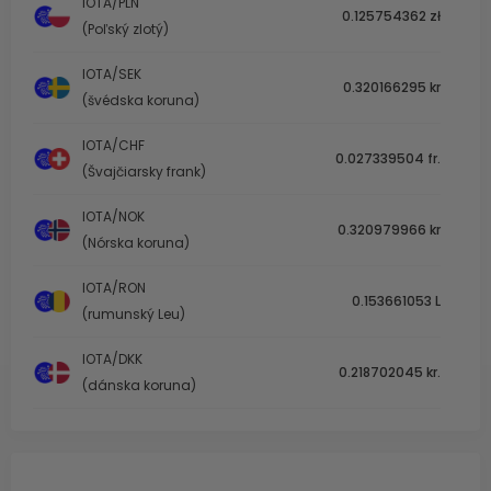
IOTA/PLN
0.125754362 zł
(Poľský zlotý)
IOTA/SEK
0.320166295 kr
(švédska koruna)
IOTA/CHF
0.027339504 fr.
(Švajčiarsky frank)
IOTA/NOK
0.320979966 kr
(Nórska koruna)
IOTA/RON
0.153661053 L
(rumunský Leu)
IOTA/DKK
0.218702045 kr.
(dánska koruna)