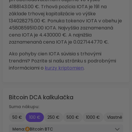
4188143.00 €. Trhová pozícia IOTA je 191 na
základe trhovej kapitalizácie vo výške
134028275.00 €. Ponuka tokenov IOTA v obehu je
4580859510.00 IOTA. Najvyššia zaznamenaná
cena IOTA je 4.430000 €. A najnižšia
zaznamenaná cena IOTA je 0.027144770 €.
Ako pohyby cien IOTA súvisia s trhovými
trendmi? Pozrite si našu stránku s podrobnými
informáciami o
kurzy kriptomien
.
Bitcoin DCA kalkulačka
Suma nákupu:
50 €
100 €
250 €
500 €
1000 €
Vlastné
Mena:
Bitcoin BTC