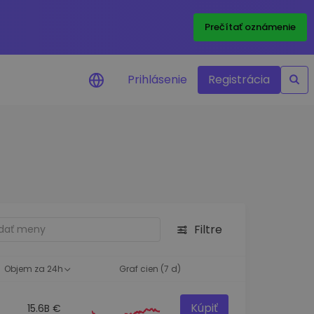
Prečítať oznámenie
Prihlásenie
Registrácia
a na cenu
 ceny vašich
kenov v reálnom
ktíva
Filtre
né príležitosti
fólia
oznatky pre optimálny
Objem za 24h
Graf cien (7 d)
Kúpiť
15.6B €