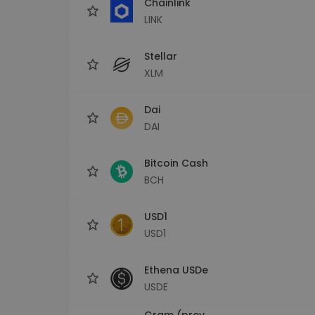
Chainlink
LINK
Stellar
XLM
Dai
DAI
Bitcoin Cash
BCH
USD1
USD1
Ethena USDe
USDE
Gram (prev.