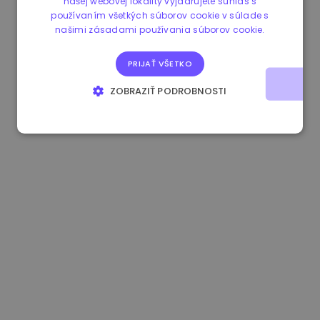
našej webovej lokality vyjadrujete súhlas s
používaním všetkých súborov cookie v súlade s
1.160000 €
-4.10%
3.2B €
našimi zásadami používania súborov cookie.
PRIJAŤ VŠETKO
ZOBRAZIŤ PODROBNOSTI
NEVYHNUTNE POTREBNÉ
VÝKONNOSŤ
CIELENIE
FUNKCIE