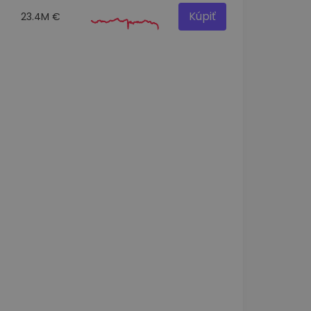
Kúpiť
23.4M €