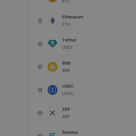
BTC
Investičný prieskumník
Nájdi svoju krypto stratégiu
Ethereum
ETH
Tether
USDT
BNB
BNB
USDC
USDC
XRP
XRP
Solana