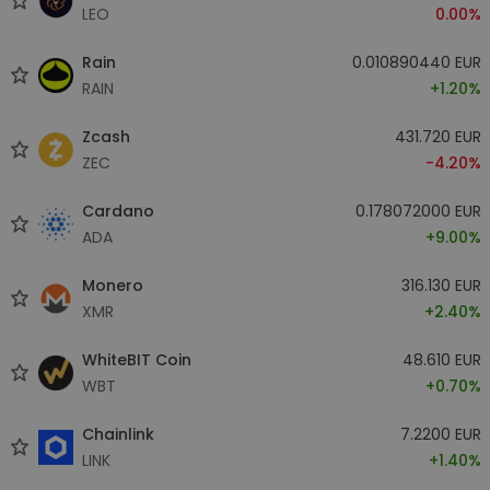
LEO
0.00%
Rain
0.010890440 EUR
RAIN
+1.20%
Zcash
431.720 EUR
ZEC
-4.20%
Cardano
0.178072000 EUR
ADA
+9.00%
Monero
316.130 EUR
XMR
+2.40%
WhiteBIT Coin
48.610 EUR
WBT
+0.70%
Chainlink
7.2200 EUR
LINK
+1.40%