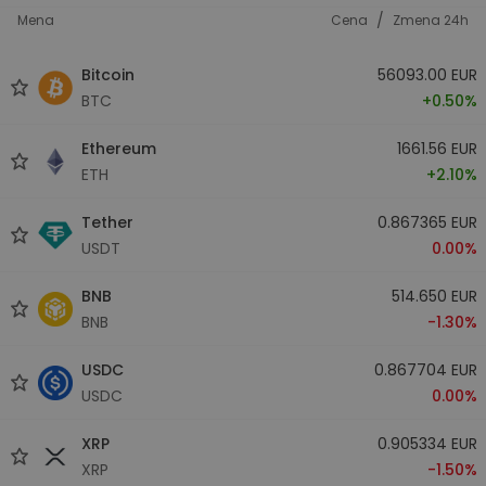
/
Mena
Cena
Zmena 24h
Bitcoin
56093.00 EUR
BTC
+0.50%
Ethereum
1661.56 EUR
ETH
+2.10%
Tether
0.867365 EUR
USDT
0.00%
BNB
514.650 EUR
BNB
-1.30%
USDC
0.867704 EUR
USDC
0.00%
XRP
0.905334 EUR
XRP
-1.50%