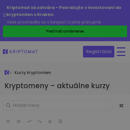
Kriptomat sa zatvára – Pokračujte v investovaní do
kryptomien s Kraken.
Vaše prostriedky sú v bezpečí a plne prístupné.
Prečítať oznámenie
Registrácia
Kurzy kryptomien
Kryptomeny – aktuálne kurzy