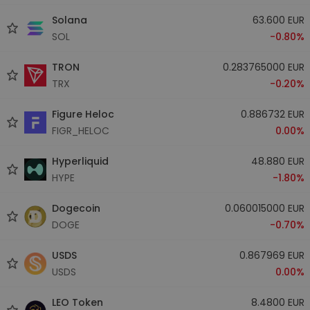
Solana
63.600 EUR
SOL
-0.80%
TRON
0.283765000 EUR
TRX
-0.20%
Figure Heloc
0.886732 EUR
FIGR_HELOC
0.00%
Hyperliquid
48.880 EUR
HYPE
-1.80%
Dogecoin
0.060015000 EUR
DOGE
-0.70%
USDS
0.867969 EUR
USDS
0.00%
LEO Token
8.4800 EUR