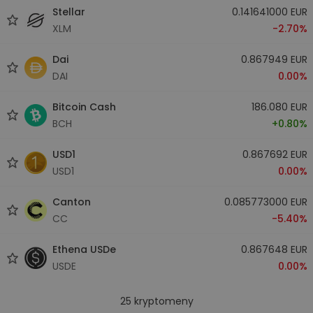
Stellar
0.141641000 EUR
XLM
-2.70%
Dai
0.867949 EUR
DAI
0.00%
Bitcoin Cash
186.080 EUR
BCH
+0.80%
USD1
0.867692 EUR
USD1
0.00%
Canton
0.085773000 EUR
CC
-5.40%
Ethena USDe
0.867648 EUR
USDE
0.00%
25
kryptomeny