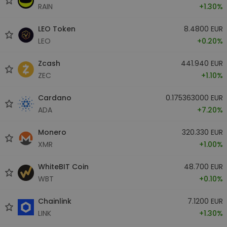
RAIN
+1.30%
LEO Token
8.4800 EUR
LEO
+0.20%
Zcash
441.940 EUR
ZEC
+1.10%
Cardano
0.175363000 EUR
ADA
+7.20%
Monero
320.330 EUR
XMR
+1.00%
WhiteBIT Coin
48.700 EUR
WBT
+0.10%
Chainlink
7.1200 EUR
LINK
+1.30%