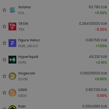
Solana
63.780 EUR
SOL
+0.30%
TRON
0.284031000 EUR
TRX
-0.20%
Figure Heloc
0.897510 EUR
FIGR_HELOC
+1.50%
Hyperliquid
49.230 EUR
HYPE
+2.10%
Dogecoin
0.060311000 EUR
DOGE
+0.60%
USDS
0.867291 EUR
USDS
0.00%
Rain
0.011041910 EUR