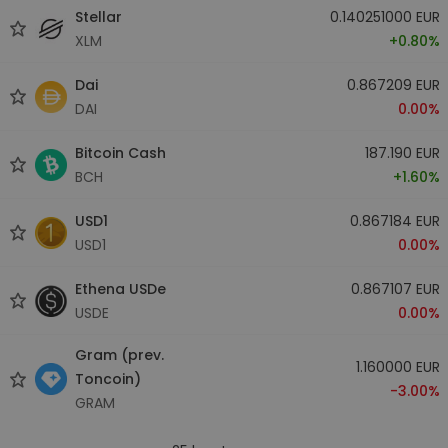
Stellar
0.140251000 EUR
XLM
+0.80%
Dai
0.867209 EUR
DAI
0.00%
Bitcoin Cash
187.190 EUR
BCH
+1.60%
USD1
0.867184 EUR
USD1
0.00%
Ethena USDe
0.867107 EUR
USDE
0.00%
Gram (prev.
1.160000 EUR
Toncoin)
-3.00%
GRAM