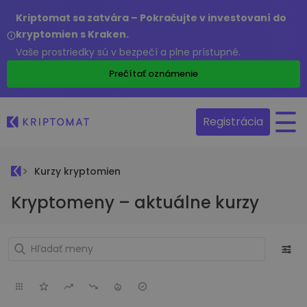
Kriptomat sa zatvára – Pokračujte v investovaní do
kryptomien s Kraken.
Vaše prostriedky sú v bezpečí a plne prístupné.
Prečítať oznámenie
Registrácia
Kurzy kryptomien
Kryptomeny – aktuálne kurzy