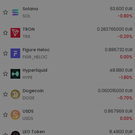
Solana
63.600 EUR
SOL
-0.80%
TRON
0.283765000 EUR
TRX
-0.20%
Figure Heloc
0.886732 EUR
FIGR_HELOC
0.00%
Hyperliquid
48.880 EUR
HYPE
-1.80%
Dogecoin
0.060015000 EUR
DOGE
-0.70%
USDS
0.867969 EUR
USDS
0.00%
LEO Token
8.4800 EUR