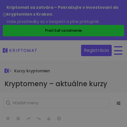
Kriptomat sa zatvára – Pokračujte v investovaní do
kryptomien s Kraken.
Vaše prostriedky sú v bezpečí a plne prístupné.
Prečítať oznámenie
Registrácia
Kurzy kryptomien
Kryptomeny – aktuálne kurzy