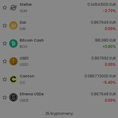
Stellar
0.141641000 EUR
XLM
-2.70%
Dai
0.867949 EUR
DAI
0.00%
Bitcoin Cash
186.080 EUR
BCH
+0.80%
USD1
0.867692 EUR
USD1
0.00%
Canton
0.085773000 EUR
CC
-5.40%
Ethena USDe
0.867648 EUR
USDE
0.00%
25
kryptomeny