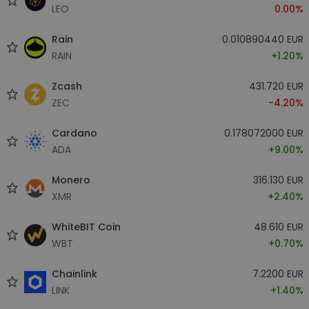
LEO
0.00%
Rain
0.010890440 EUR
RAIN
+1.20%
Zcash
431.720 EUR
ZEC
-4.20%
Cardano
0.178072000 EUR
ADA
+9.00%
Monero
316.130 EUR
XMR
+2.40%
WhiteBIT Coin
48.610 EUR
WBT
+0.70%
Chainlink
7.2200 EUR
LINK
+1.40%