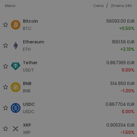
/
Mena
Cena
Zmena 24h
Bitcoin
56093.00 EUR
BTC
+0.50%
Ethereum
1661.56 EUR
ETH
+2.10%
Tether
0.867365 EUR
USDT
0.00%
BNB
514.650 EUR
BNB
-1.30%
USDC
0.867704 EUR
USDC
0.00%
XRP
0.905334 EUR
XRP
-1.50%