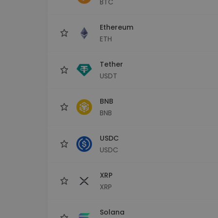
BTC
kriptotárca
Ethereum
ETH
Tether
USDT
BNB
BNB
USDC
USDC
XRP
XRP
Solana