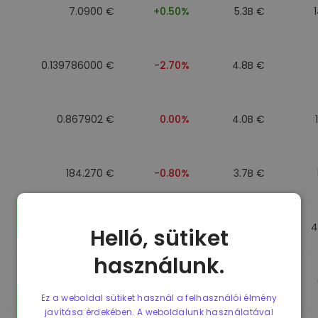
7.0900 €
+0.50%
5.3B €
0.139786000 €
-2.70%
4.8B €
0.867902 €
0.00%
4.0B €
184.270 €
-0.80%
3.7B €
0.867510 €
0.00%
3.5B €
4
Helló, sütiket
használunk.
0.867411 €
0.00%
3.4B €
Ez a weboldal sütiket használ a felhasználói élmény
javítása érdekében. A weboldalunk használatával