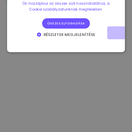
Ön hozzájárul az összes süti használatához, a
1.190000 €
-2.10%
3.3B €
Cookie szabályzatunknak megfelelően.
ÖSSZES ELFOGADÁSA
RÉSZLETEK MEGJELENÍTÉSE
ELENGEDHETETLENÜL SZÜKSÉGES
TELJESÍTMÉNY
CÉLZÁS
FUNKCIONALITÁS