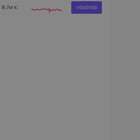
Vásárlás
15.7M €