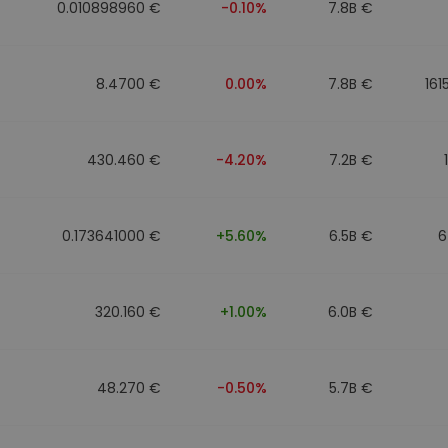
0.010898960 €
-0.10%
7.8B €
8.4700 €
0.00%
7.8B €
161
430.460 €
-4.20%
7.2B €
0.173641000 €
+5.60%
6.5B €
6
320.160 €
+1.00%
6.0B €
48.270 €
-0.50%
5.7B €