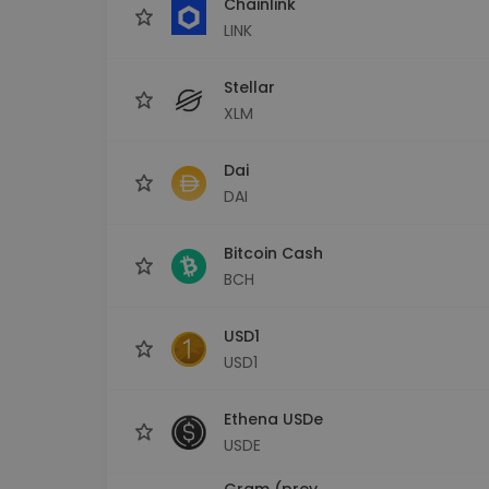
Chainlink
LINK
Stellar
XLM
Dai
DAI
Bitcoin Cash
BCH
USD1
USD1
Ethena USDe
USDE
Gram (prev.