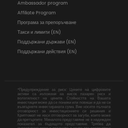
Ambassador program
Affiliate Program
Програма за препоръчване
Такси и лимити (EN)
Поддържани държави (EN)
Поддържани действия (EN)
*Предупреждение за риск: Цените на цифровите
активи са изложени на висок пазарен риск и
волатилност на цените. Стойността на Вашата
инвестиция може да се понижи или повиши и да не си
възвърнете инвестираната сума. Вие носите пълната
отговорност за инвестиционните си решения и
Криптомат не носи отговорност за загуби, които може
да претърпите. Миналото представяне не е надежден
показател за бъдещото представяне. Трябва да