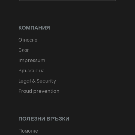
$
USD
fr.
CHF
лв.
BGN
kr
NOK
Kč
CZK
L
RON
КОМПАНИЯ
ft
HUF
kr.
DKK
Относно
zł
PLN
Блог
Impressum
Връзка с на
Legal & Security
Fraud prevention
ПОЛЕЗНИ ВРЪЗКИ
Помогне