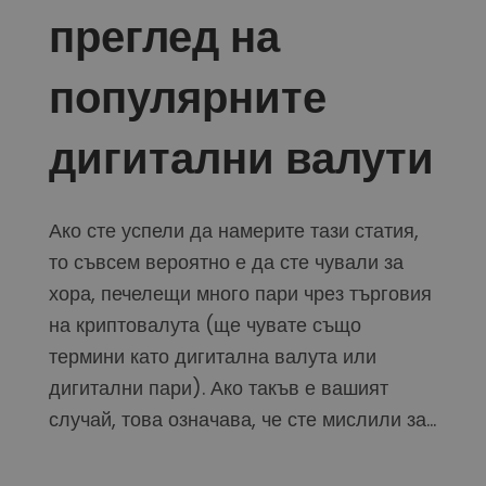
...днес щеше да струва
преглед на
Интелигентни портфолиа
Интелигентен начин за инвестиране в криптовалути
популярните
Kriptomat Портфейл
Сигурен и опростен портфейл за криптовалута
дигитални валути
Инвестиционен изследовател
Намери своята крипто стратегия
KriptoEarn
Ако сте успели да намерите тази статия,
Печелете награди с вашата криптовалута
то съвсем вероятно е да сте чували за
Трезор
хора, печелещи много пари чрез търговия
Спестете криптовалута за вашето бъдеще
на криптовалута (ще чувате също
Повтаряща се печалба
термини като дигитална валута или
Редовно планирани инвестиции (DCA)
дигитални пари). Ако такъв е вашият
Сигнали за цените
случай, това означава, че сте мислили за...
Актуализации на цените на любимите ви токени в реално време
Разглеждане на активи