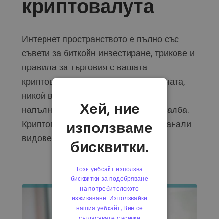
криптовалута
Интернет пространството е пълно със
съвети за биткойн инвестиране, трикове и
правила за търговия с вашата
криптовалута, но да си кажем истината,
никой в света не може да ви даде
Хей, ние
напълно доказана стратегия за печалба.
Криптопазарите, както и всичко останали
използваме
видове, са...
бисквитки.
Този уебсайт използва
бисквитки за подобряване
на потребителското
изживяване. Използвайки
нашия уебсайт, Вие се
съгласявате с всички