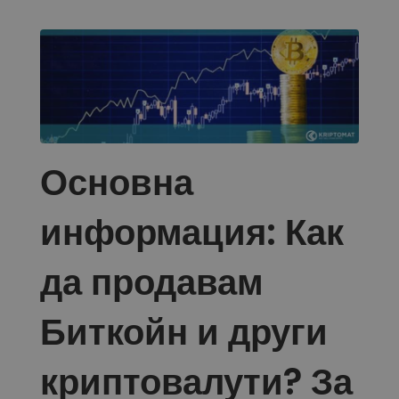
Открийте възможности за инвестиции
Анализ на портфолио
Интелигентни прозрения за оптималнo изпълнение
Основна
информация: Как
да продавам
Биткойн и други
криптовалути? За