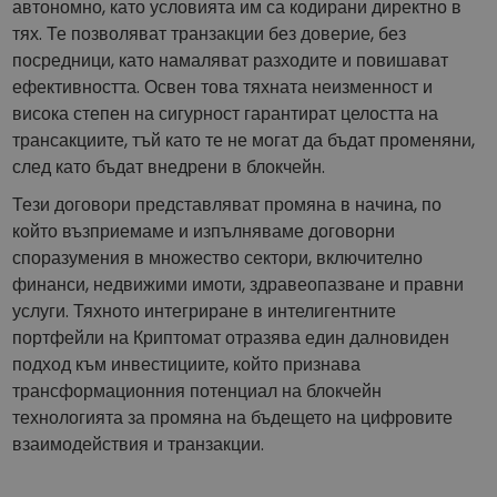
автономно, като условията им са кодирани директно в
тях. Те позволяват транзакции без доверие, без
посредници, като намаляват разходите и повишават
ефективността. Освен това тяхната неизменност и
висока степен на сигурност гарантират целостта на
трансакциите, тъй като те не могат да бъдат променяни,
след като бъдат внедрени в блокчейн.
Тези договори представляват промяна в начина, по
който възприемаме и изпълняваме договорни
споразумения в множество сектори, включително
финанси, недвижими имоти, здравеопазване и правни
услуги. Тяхното интегриране в интелигентните
портфейли на Криптомат отразява един далновиден
подход към инвестициите, който признава
трансформационния потенциал на блокчейн
технологията за промяна на бъдещето на цифровите
взаимодействия и транзакции.