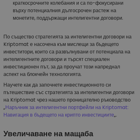
краткосрочните колебания и са по-фокусирани
върху потенциалния дългосрочен растеж на
монетите, поддържащи интелигентни договори.
По същество стратегията за интелигентни договори на
Kriptomat е насочена към мислещи за бъдещето
инвеститори, които са развълнувани от потенциала на
интелигентните договори и търсят специален
инвестиционен път, за да проучат този напреднал
аспект на блокчейн технологията.
Научете как да започнете инвестиционното си
пътешествие със стратегията за интелигентни договори
на Kriptomat чрез нашето проницателно ръководство
„
Наръчник за интелигентни портфейли на Kriptomat:
Навигация в бъдещето на крипто инвестициите
„.
Увеличаване на мащаба