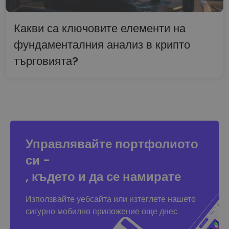
Какви са ключовите елементи на
фундаменталния анализ в крипто
търговията?
Управлявайте портфолиото
си -
, където и да се намирате
Използвайте уебсайта или изтеглете нашето
сигурно мобилно приложение още днес.