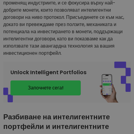
Открийте възможности за инвестиции
променящ индустриите, и се фокусира върху най-
добрите монети, които позволяват интелигентни
Анализ на портфолио
договори на ниво протокол. Присъединете се към нас,
Интелигентни прозрения за оптималнo изпълнение
докато ви превеждаме през ползите, механиката и
потенциала на инвестирането в монети, поддържащи
интелигентни договори, като ви показваме как да
използвате тази авангардна технология за вашия
инвестиционен портфейл.
Unlock Intelligent Portfolios
Започнете сега!
Разбиване на интелигентните
портфейли и интелигентните