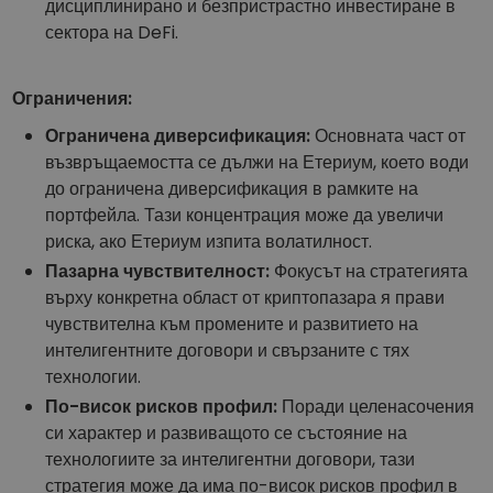
дисциплинирано и безпристрастно инвестиране в
сектора на DeFi.
Ограничения:
Ограничена диверсификация:
Основната част от
възвръщаемостта се дължи на Етериум, което води
до ограничена диверсификация в рамките на
портфейла. Тази концентрация може да увеличи
риска, ако Етериум изпита волатилност.
Пазарна чувствителност:
Фокусът на стратегията
върху конкретна област от криптопазара я прави
чувствителна към промените и развитието на
интелигентните договори и свързаните с тях
технологии.
По-висок рисков профил:
Поради целенасочения
си характер и развиващото се състояние на
технологиите за интелигентни договори, тази
стратегия може да има по-висок рисков профил в