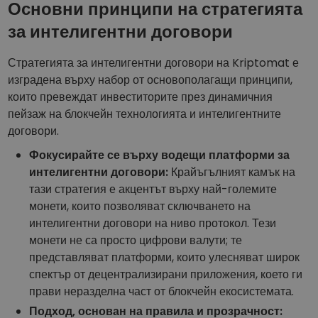
Основни принципи на стратегията
за интелигентни договори
Стратегията за интелигентни договори на Kriptomat е
изградена върху набор от основополагащи принципи,
които превеждат инвеститорите през динамичния
пейзаж на блокчейн технологията и интелигентните
договори.
Фокусирайте се върху водещи платформи за
интелигентни договори:
Крайъгълният камък на
тази стратегия е акцентът върху най-големите
монети, които позволяват сключването на
интелигентни договори на ниво протокол. Тези
монети не са просто цифрови валути; те
представляват платформи, които улесняват широк
спектър от децентрализирани приложения, което ги
прави неразделна част от блокчейн екосистемата.
Подход, основан на правила и прозрачност: