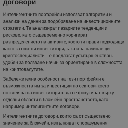
договори
Интелигентните портфейли използват алгоритми и
анализи на данни за подобряване на инвестиционните
стратегии. Те анализират пазарните тенденции и
рискове, като същевременно коригират
разпределението на активите, което ги прави подходящи
както за опитни инвеститори, така и за начинаещи
криптоспециалисти. Те предлагат усъвършенстван,
удобен за ползване начин за ориентиране в сложността
на криптовалутите.
Забележителна особеност на тези портфейли е
възможността им за инвестиции по сектори, което
позволява на инвеститорите да се фокусират върху
отделни области в блокчейн пространството, като
например интелигентните договори.
Интелигентните договори, които са от съществено
значение за блокчейн, изпълняват споразумения