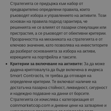
Стратегията се придържа към набор от
предварително определени правила, които
ръководят избора и управлението на активите. Този
основан на правила подход гарантира, че
решенията не се влияят от пазарни спекулации или
пристрастия, а се ръководят от обективни критерии.
Прозрачността на механиката на стратегията е от
ключово значение, като позволява на инвеститорите
да разберат основанията за избора на активи,
корекциите на портфейла и таксите.
Критерии за включване на активите:
За да може
дадена криптовалута да бъде включена в индекса
Smart Contracts, тя трябва да отговаря на
определени критерии. Те включват наличие на
достатъчна пазарна стойност, ликвидност, сигурност
и надеждно подаване на данни от борсите.
Стратегията се изчислява с категоризация от
coinmarketcap.com и дневни цени на затваряне и