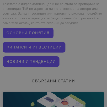
Текстът е с информативна цел и не се счита за препоръка за
инвестиция. Той не изразява личното мнение на автора или
услугата. Всяка инвестиция или търговия е рискова, печалбите
в миналото не са гаранция за бъдещи печалби - рискувайте
само тези активи, които сте склонни да загубите.
ОСНОВНИ ПОНЯТИЯ
ФИНАНСИ И ИНВЕСТИЦИИ
НОВИНИ И ТЕНДЕНЦИИ
СВЪРЗАНИ СТАТИИ