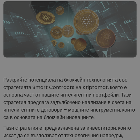
...днес щеше да струва
Интелигентни портфолиа
Интелигентен начин за инвестиране в криптовалути
Kriptomat Портфейл
Сигурен и опростен портфейл за криптовалута
Инвестиционен изследовател
Намери своята крипто стратегия
KriptoEarn
Печелете награди с вашата криптовалута
Разкрийте потенциала на блокчейн технологията със
Трезор
Спестете криптовалута за вашето бъдеще
стратегията Smart Contracts на Kriptomat, която е
основна част от нашите интелигентни портфейли. Тази
Повтаряща се печалба
стратегия предлага задълбочено навлизане в света на
Редовно планирани инвестиции (DCA)
интелигентните договори – мощните инструменти, които
са в основата на блокчейн иновациите.
Сигнали за цените
Актуализации на цените на любимите ви токени в реално време
Тази стратегия е предназначена за инвеститори, които
искат да се възползват от технологичния напредък,
Разглеждане на активи