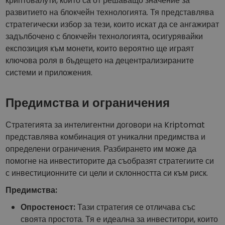
криптовалути, които са от решаващо значение за
развитието на блокчейн технологията. Тя представлява
стратегически избор за тези, които искат да се ангажират
задълбочено с блокчейн технологията, осигурявайки
експозиция към монети, които вероятно ще играят
ключова роля в бъдещето на децентрализираните
системи и приложения.
Предимства и ограничения
Стратегията за интелигентни договори на Kriptomat
представлява комбинация от уникални предимства и
определени ограничения. Разбирането им може да
помогне на инвеститорите да съобразят стратегиите си
с инвестиционните си цели и склонността си към риск.
Предимства:
Опростеност:
Тази стратегия се отличава със
своята простота. Тя е идеална за инвеститори, които