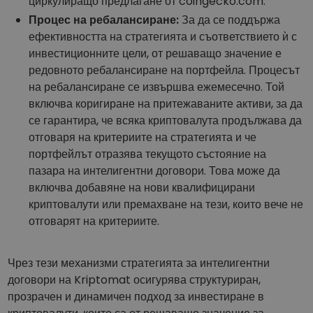
циркулиращо предлагане от coingecko.com.
Процес на ребалансиране:
За да се поддържа
ефективността на стратегията и съответствието ѝ с
инвестиционните цели, от решаващо значение е
редовното ребалансиране на портфейла. Процесът
на ребалансиране се извършва ежемесечно. Той
включва коригиране на притежаваните активи, за да
се гарантира, че всяка криптовалута продължава да
отговаря на критериите на стратегията и че
портфейлът отразява текущото състояние на
пазара на интелигентни договори. Това може да
включва добавяне на нови квалифицирани
криптовалути или премахване на тези, които вече не
отговарят на критериите.
Чрез тези механизми стратегията за интелигентни
договори на Kriptomat осигурява структуриран,
прозрачен и динамичен подход за инвестиране в