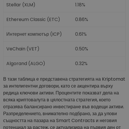
Stellar (XLM)
1.18%
Ethereum Classic (ETC)
0.86%
Интернет компютър (ICP)
0.61%
VeChain (VET)
0.50%
Algorand (ALGO)
0.32%
В тази таблица е представена стратегията на Kriptomat
за интелигентни договори, като се акцентира върху
редица ключови активи. Процентите показват дела на
всяка криптовалута в цялостната стратегия, което
отразява балансирано инвестиране във водещи активи.
Разпределението, внимателно подбрано, за да улови
същността на пазара на Smart Contracts и неговия
потенциал за растеж, се актуализира на първия ден от