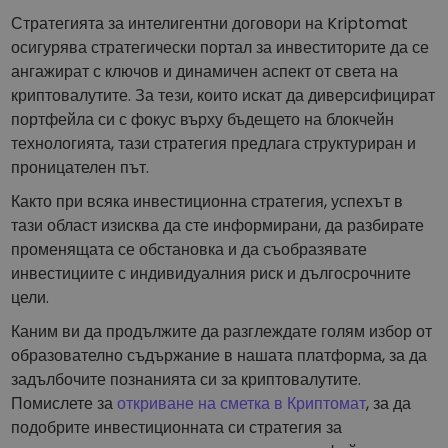
Стратегията за интелигентни договори на Kriptomat
осигурява стратегически портал за инвеститорите да се
ангажират с ключов и динамичен аспект от света на
криптовалутите. За тези, които искат да диверсифицират
портфейла си с фокус върху бъдещето на блокчейн
технологията, тази стратегия предлага структуриран и
проницателен път.
Както при всяка инвестиционна стратегия, успехът в
тази област изисква да сте информирани, да разбирате
променящата се обстановка и да съобразявате
инвестициите с индивидуалния риск и дългосрочните
цели.
Каним ви да продължите да разглеждате голям избор от
образователно съдържание в нашата платформа, за да
задълбочите познанията си за криптовалутите.
Помислете за
откриване на сметка в Криптомат
, за да
подобрите инвестиционната си стратегия за