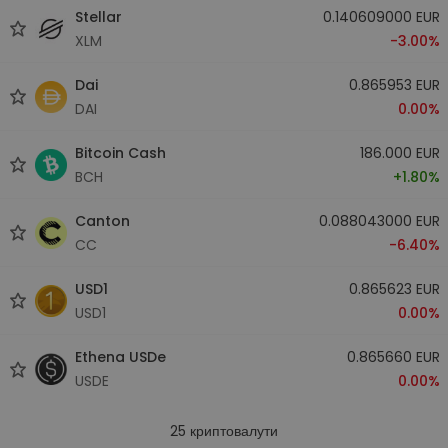
Stellar
0.140609000 EUR
XLM
-3.00%
Dai
0.865953 EUR
DAI
0.00%
Bitcoin Cash
186.000 EUR
BCH
+1.80%
Canton
0.088043000 EUR
CC
-6.40%
USD1
0.865623 EUR
USD1
0.00%
Ethena USDe
0.865660 EUR
USDE
0.00%
25
криптовалути