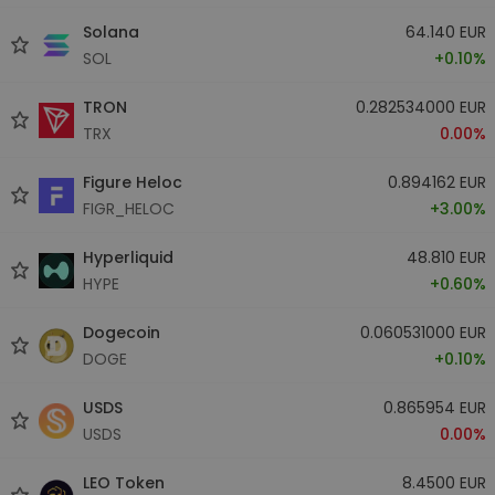
Solana
64.140 EUR
SOL
+0.10%
TRON
0.282534000 EUR
TRX
0.00%
Figure Heloc
0.894162 EUR
FIGR_HELOC
+3.00%
Hyperliquid
48.810 EUR
HYPE
+0.60%
Dogecoin
0.060531000 EUR
DOGE
+0.10%
USDS
0.865954 EUR
USDS
0.00%
LEO Token
8.4500 EUR