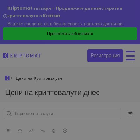
Kriptomat затваря – Продължете да инвестирате в
криптовалути с Kraken.
Вашите средства са в безопасност и напълно достъпни.
Прочетете съобщението
Регистрация
Цени на Криптовалути
Цени на криптовалути днес