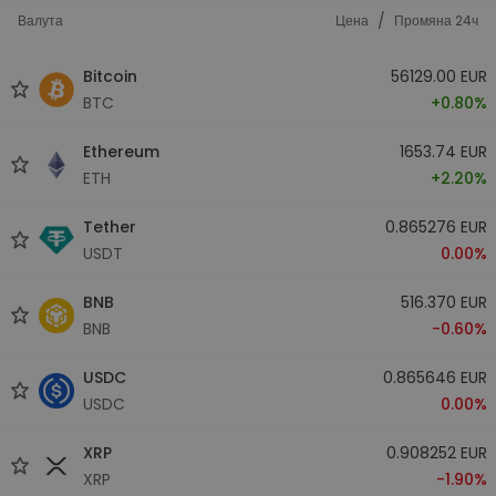
/
Валута
Цена
Промяна 24ч
Bitcoin
56129.00 EUR
BTC
+0.80%
Ethereum
1653.74 EUR
ETH
+2.20%
Tether
0.865276 EUR
USDT
0.00%
BNB
516.370 EUR
BNB
-0.60%
USDC
0.865646 EUR
USDC
0.00%
XRP
0.908252 EUR
XRP
-1.90%