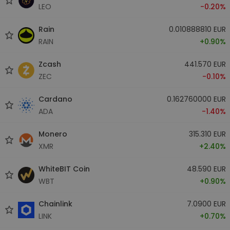
LEO
-0.20%
Rain
0.010888810 EUR
RAIN
+0.90%
Zcash
441.570 EUR
ZEC
-0.10%
Cardano
0.162760000 EUR
ADA
-1.40%
Monero
315.310 EUR
XMR
+2.40%
WhiteBIT Coin
48.590 EUR
WBT
+0.90%
Chainlink
7.0900 EUR
LINK
+0.70%