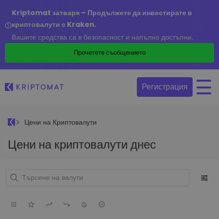
Kriptomat затваря – Продължете да инвестирате в
криптовалути с Kraken.
Вашите средства са в безопасност и напълно достъпни.
Прочетете съобщението
Регистрация
Цени на Криптовалути
Цени на криптовалути днес