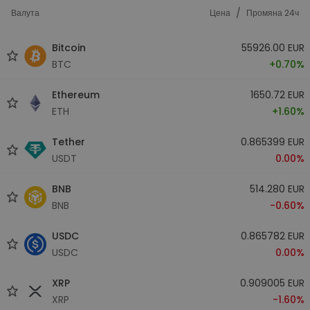
/
Валута
Цена
Промяна 24ч
Bitcoin
55926.00 EUR
BTC
+0.70%
Ethereum
1650.72 EUR
ETH
+1.60%
Tether
0.865399 EUR
USDT
0.00%
BNB
514.280 EUR
BNB
-0.60%
USDC
0.865782 EUR
USDC
0.00%
XRP
0.909005 EUR
XRP
-1.60%