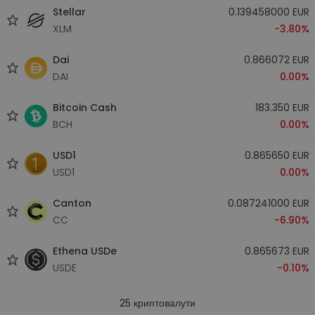
Stellar
0.139458000 EUR
XLM
-3.80%
Dai
0.866072 EUR
DAI
0.00%
Bitcoin Cash
183.350 EUR
BCH
0.00%
USD1
0.865650 EUR
USD1
0.00%
Canton
0.087241000 EUR
CC
-6.90%
Ethena USDe
0.865673 EUR
USDE
-0.10%
25
криптовалути