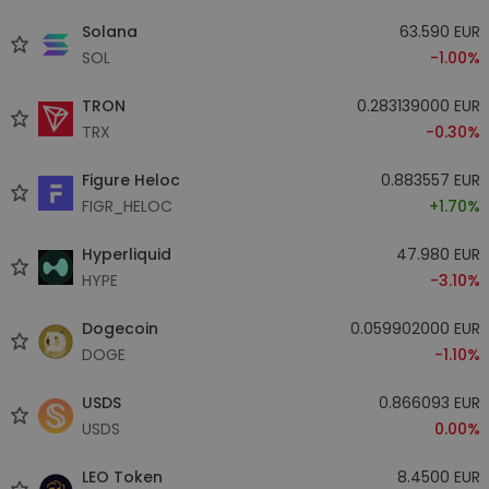
Solana
63.590 EUR
SOL
-1.00%
TRON
0.283139000 EUR
TRX
-0.30%
Figure Heloc
0.883557 EUR
FIGR_HELOC
+1.70%
Hyperliquid
47.980 EUR
HYPE
-3.10%
Dogecoin
0.059902000 EUR
DOGE
-1.10%
USDS
0.866093 EUR
USDS
0.00%
LEO Token
8.4500 EUR