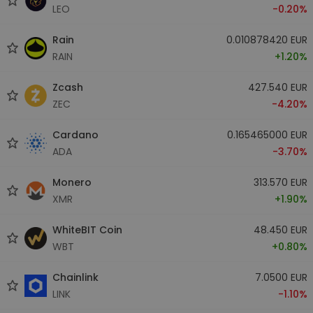
LEO
-0.20%
Rain
0.010878420 EUR
RAIN
+1.20%
Zcash
427.540 EUR
ZEC
-4.20%
Cardano
0.165465000 EUR
ADA
-3.70%
Monero
313.570 EUR
XMR
+1.90%
WhiteBIT Coin
48.450 EUR
WBT
+0.80%
Chainlink
7.0500 EUR
LINK
-1.10%