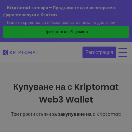
Kriptomat затваря – Продължете да инвестирате в
криптовалути с Kraken.
Вашите средства са в безопасност и напълно достъпни.
Прочетете съобщението
Регистрация
Купуване на с Kriptomat
Web3 Wallet
Три прости стъпки за
закупуване на
с Kriptomat: