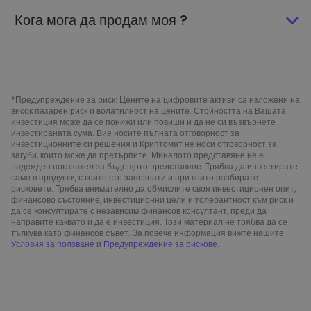
Кога мога да продам моя ?
*Предупреждение за риск: Цените на цифровите активи са изложени на
висок пазарен риск и волатилност на цените. Стойността на Вашата
инвестиция може да се понижи или повиши и да не си възвърнете
инвестираната сума. Вие носите пълната отговорност за
инвестиционните си решения и Криптомат не носи отговорност за
загуби, които може да претърпите. Миналото представяне не е
надежден показател за бъдещото представяне. Трябва да инвестирате
само в продукти, с които сте запознати и при които разбирате
рисковете. Трябва внимателно да обмислите своя инвестиционен опит,
финансово състояние, инвестиционни цели и толерантност към риск и
да се консултирате с независим финансов консултант, преди да
направите каквато и да е инвестиция. Този материал не трябва да се
тълкува като финансов съвет. За повече информация вижте нашите
Условия за ползване
и
Предупреждение за рискове
.