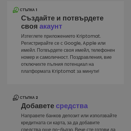
СТЪПКА 1
Създайте и потвърдете
своя
акаунт
Изтеглете приложението Kriptomat.
Регистрирайте се с Google, Apple или
имейл. Потвърдете своя имейл, телефонен
номер и самоличност. Поздравления, вие
отключихте пълния потенциал на
платформата Kriptomat за минути!
СТЪПКА 2
Добавете
средства
Направете банков депозит или използвайте
кредитната си карта, за да добавите
средства още по-бързо. Вече сте готови да