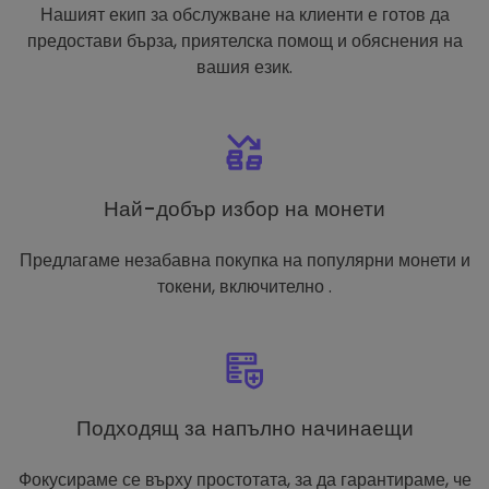
Нашият екип за обслужване на клиенти е готов да
предостави бърза, приятелска помощ и обяснения на
вашия език.
Най-добър избор на монети
Предлагаме незабавна покупка на популярни монети и
токени, включително .
Подходящ за напълно начинаещи
Фокусираме се върху простотата, за да гарантираме, че