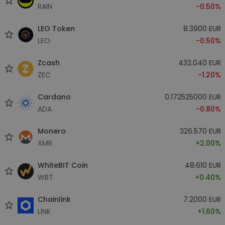
RAIN
-0.50%
LEO Token
8.3900 EUR
LEO
-0.50%
Zcash
432.040 EUR
ZEC
-1.20%
Cardano
0.172525000 EUR
ADA
-0.80%
Monero
326.570 EUR
XMR
+2.00%
WhiteBIT Coin
48.610 EUR
WBT
+0.40%
Chainlink
7.2000 EUR
LINK
+1.60%