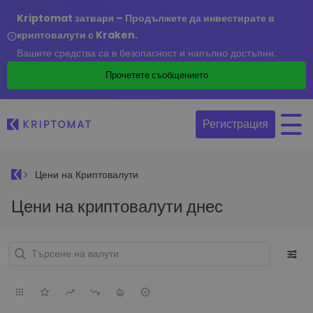
Kriptomat затваря – Продължете да инвестирате в
криптовалути с Kraken.
Вашите средства са в безопасност и напълно достъпни.
Прочетете съобщението
Регистрация
Цени на Криптовалути
Цени на криптовалути днес