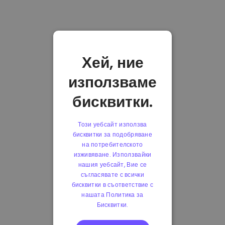
Хей, ние
използваме
бисквитки.
Този уебсайт използва
бисквитки за подобряване
на потребителското
изживяване. Използвайки
нашия уебсайт, Вие се
съгласявате с всички
бисквитки в съответствие с
нашата Политика за
Бисквитки.