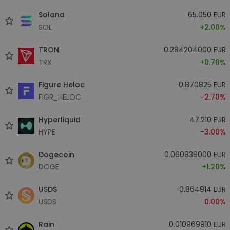
Solana
65.050 EUR
SOL
+2.00%
TRON
0.284204000 EUR
TRX
+0.70%
Figure Heloc
0.870825 EUR
FIGR_HELOC
-2.70%
Hyperliquid
47.210 EUR
HYPE
-3.00%
Dogecoin
0.060836000 EUR
DOGE
+1.20%
USDS
0.864914 EUR
USDS
0.00%
Rain
0.010969910 EUR