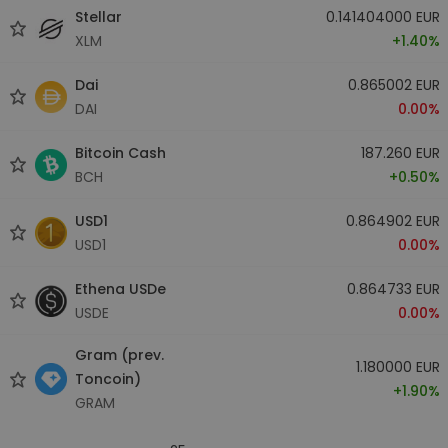
Stellar
0.141404000 EUR
XLM
+1.40%
Dai
0.865002 EUR
DAI
0.00%
Bitcoin Cash
187.260 EUR
BCH
+0.50%
USD1
0.864902 EUR
USD1
0.00%
Ethena USDe
0.864733 EUR
USDE
0.00%
Gram (prev.
1.180000 EUR
Toncoin)
+1.90%
GRAM