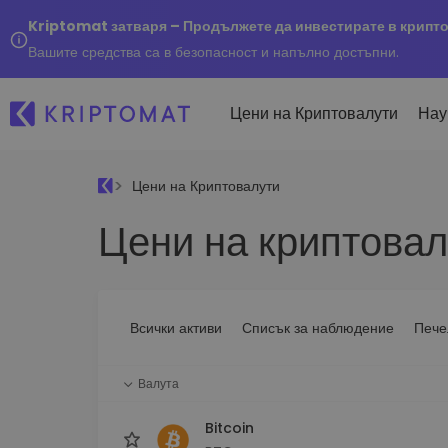
Kriptomat затваря – Продължете да инвестирате в крипт
Вашите средства са в безопасност и напълно достъпни.
Цени на Криптовалути
Нау
Цени на Криптовалути
Наско
Цени на криптовал
Послед
Купуване и продаване
Всички цени
Kripto
криптовалута
Над 300+ криптовалути
Купете 300+ криптовалу
Ако бя
Топ печеливши & губещи
...днес
Размяна на криптовал
Намерете възможности за
Всички активи
Списък за наблюдение
Пече
Над 1 000 опции за двойк
инвестиране
Интелигентни портфо
Валута
Интелигентен начин за 
в криптовалути
Bitcoin
Kriptomat Портфейл