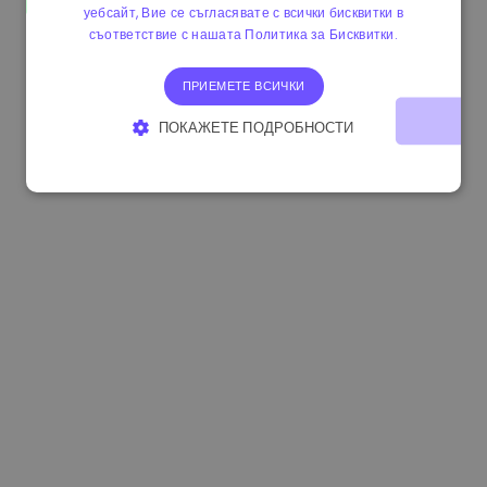
уебсайт, Вие се съгласявате с всички бисквитки в
0.083269000 €
+4.90%
3.3B €
съответствие с нашата Политика за Бисквитки.
ПРИЕМЕТЕ ВСИЧКИ
ПОКАЖЕТЕ ПОДРОБНОСТИ
СТРОГО НЕОБХОДИМО
ЕФЕКТИВНОСТ
ТАРГЕТИРАНЕ
ФУНКЦИОНАЛНОСТ