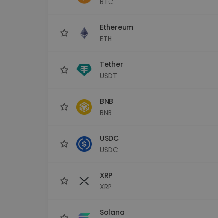
BTC
Сигурен и опростен порт
криптовалута
Ethereum
Инвестиционен изсле
Намери своята крипто ст
ETH
Tether
USDT
BNB
BNB
USDC
USDC
XRP
XRP
Solana