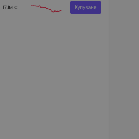
Купуване
17.1M €