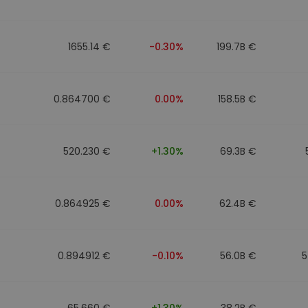
фейл за
довател
1655.14 €
-0.30%
199.7B €
ратегия
0.864700 €
0.00%
158.5B €
520.230 €
+1.30%
69.3B €
0.864925 €
0.00%
62.4B €
0.894912 €
-0.10%
56.0B €
5
65.660 €
+1.30%
38.2B €