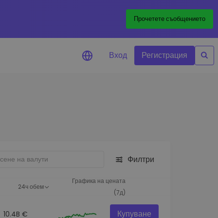
Прочетете съобщението
Вход
Регистрация
али за цените
лизации на цените на
ите ви токени в реално време
леждане на активи
йте възможности за
тиции
Филтри
из на портфолио
игентни прозрения за
Графика на цената
24ч обем
алнo изпълнение
(7д)
Купуване
10.4B €