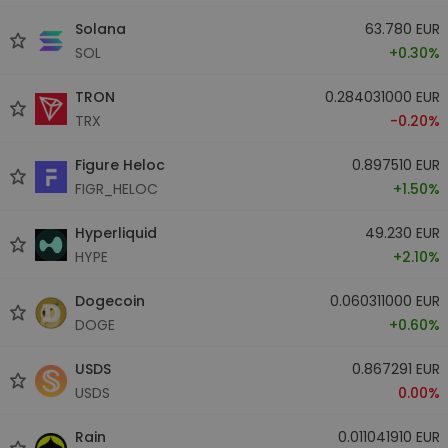
Solana
63.780 EUR
SOL
+0.30%
TRON
0.284031000 EUR
TRX
-0.20%
Figure Heloc
0.897510 EUR
FIGR_HELOC
+1.50%
Hyperliquid
49.230 EUR
HYPE
+2.10%
Dogecoin
0.060311000 EUR
DOGE
+0.60%
USDS
0.867291 EUR
USDS
0.00%
Rain
0.011041910 EUR