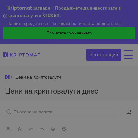
Kriptomat затваря – Продължете да инвестирате в
криптовалути с Kraken.
Вашите средства са в безопасност и напълно достъпни.
Прочетете съобщението
Регистрация
Цени на Криптовалути
Цени на криптовалути днес