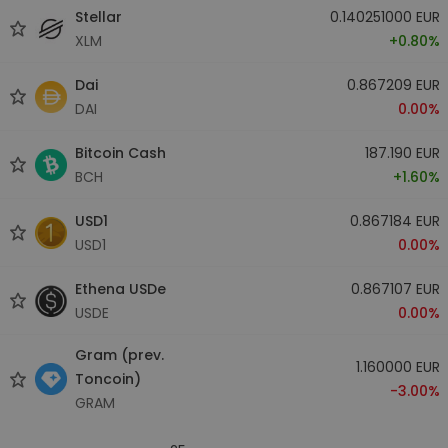
Stellar
0.140251000 EUR
XLM
+0.80%
Dai
0.867209 EUR
DAI
0.00%
Bitcoin Cash
187.190 EUR
BCH
+1.60%
USD1
0.867184 EUR
USD1
0.00%
Ethena USDe
0.867107 EUR
USDE
0.00%
Gram (prev.
1.160000 EUR
Toncoin)
-3.00%
GRAM