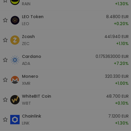
RAIN
+1.30%
LEO Token
8.4800 EUR
LEO
+0.20%
Zcash
441.940 EUR
ZEC
+1.10%
Cardano
0.175363000 EUR
ADA
+7.20%
Monero
320.330 EUR
XMR
+1.00%
WhiteBIT Coin
48.700 EUR
WBT
+0.10%
Chainlink
7.1200 EUR
LINK
+1.30%