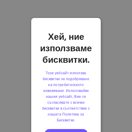
Хей, ние
използваме
бисквитки.
Този уебсайт използва
бисквитки за подобряване
на потребителското
изживяване. Използвайки
нашия уебсайт, Вие се
съгласявате с всички
бисквитки в съответствие с
нашата Политика за
Бисквитки.