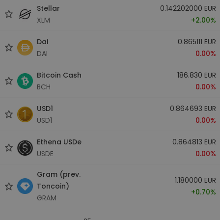
Stellar
0.142202000 EUR
XLM
+2.00%
Dai
0.865111 EUR
DAI
0.00%
Bitcoin Cash
186.830 EUR
BCH
0.00%
USD1
0.864693 EUR
USD1
0.00%
Ethena USDe
0.864813 EUR
USDE
0.00%
Gram (prev.
1.180000 EUR
Toncoin)
+0.70%
GRAM