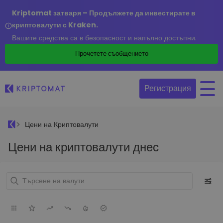
Kriptomat затваря – Продължете да инвестирате в
криптовалути с Kraken.
Вашите средства са в безопасност и напълно достъпни.
Прочетете съобщението
Регистрация
Цени на Криптовалути
Цени на криптовалути днес