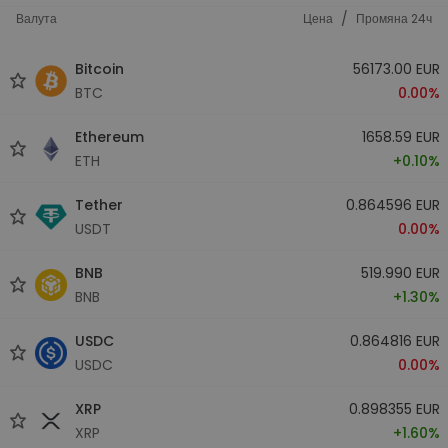
/
Валута
Цена
Промяна 24ч
Bitcoin
56173.00 EUR
BTC
0.00%
Ethereum
1658.59 EUR
ETH
+0.10%
Tether
0.864596 EUR
USDT
0.00%
BNB
519.990 EUR
BNB
+1.30%
USDC
0.864816 EUR
USDC
0.00%
XRP
0.898355 EUR
XRP
+1.60%