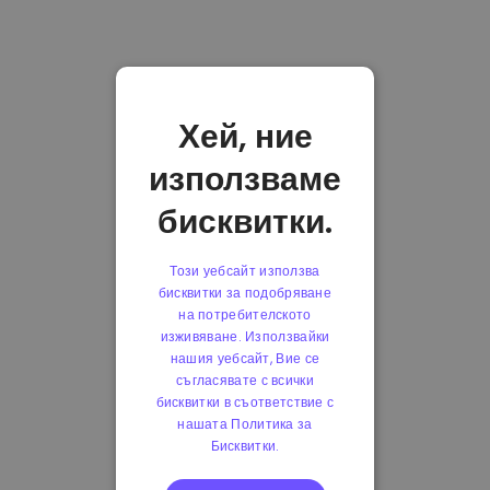
Хей, ние
използваме
бисквитки.
Този уебсайт използва
бисквитки за подобряване
на потребителското
изживяване. Използвайки
нашия уебсайт, Вие се
съгласявате с всички
бисквитки в съответствие с
нашата Политика за
Бисквитки.