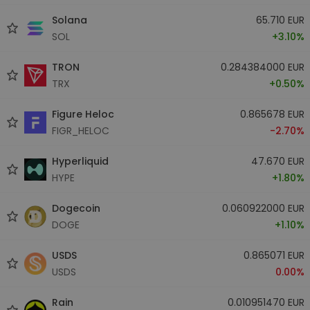
Solana
65.710 EUR
SOL
+3.10%
TRON
0.284384000 EUR
TRX
+0.50%
Figure Heloc
0.865678 EUR
FIGR_HELOC
-2.70%
Hyperliquid
47.670 EUR
HYPE
+1.80%
Dogecoin
0.060922000 EUR
DOGE
+1.10%
USDS
0.865071 EUR
USDS
0.00%
Rain
0.010951470 EUR