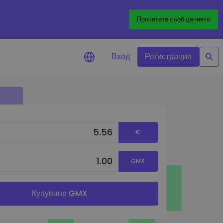
Прочетете съобщението
Вход
Регистрация
али за цените
лизации на цените на
ите ви токени в реално време
€
леждане на активи
йте възможности за
тиции
GMX
из на портфолио
игентни прозрения за
Купуване GMX
алнo изпълнение