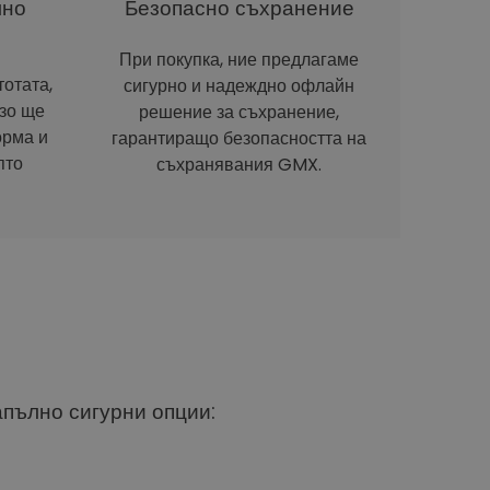
лно
Безопасно съхранение
При покупка, ние предлагаме
отата,
сигурно и надеждно офлайн
рзо ще
решение за съхранение,
орма и
гарантиращо безопасността на
пто
съхранявания GMX.
апълно сигурни опции: