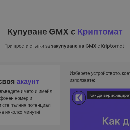
фейл за
довател
ратегия
Купуване GMX с
Криптомат
Три прости стъпки за
закупуване на GMX
с Kriptomat:
Изберете устройството, кое
 своя
акаунт
използвате:
 въведете името и имейл
ефонен номер и
и сте пълния потенциал
на няколко минути!