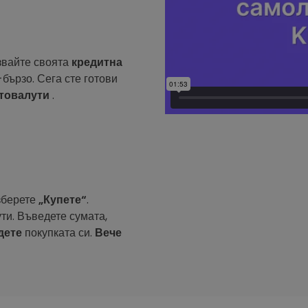
звайте своята
кредитна
бързо. Сега сте готови
птовалути
.
зберете
„Купете“
.
ти. Въведете сумата,
дете
покупката си.
Вече