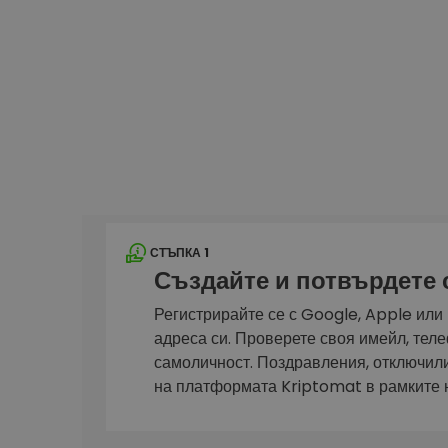
Сигурен и опростен порт
криптовалута
Инвестиционен изсле
Намери своята крипто ст
СТЪПКА 1
Създайте и потвърдете
Регистрирайте се с Google, Apple или
адреса си. Проверете своя имейл, тел
самоличност. Поздравления, отключил
на платформата Kriptomat в рамките 