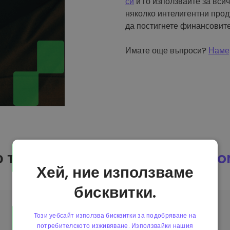
си
и го използвайте за вси
няколко интелигентни прод
да постигнете финансовите
Имате още въпроси?
Намер
 трябва да купя GMX на
Kript
Хей, ние използваме
бисквитки.
Този уебсайт използва бисквитки за подобряване на
потребителското изживяване. Използвайки нашия