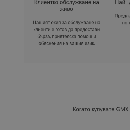
Клиентко обслужване на
Най-д
живо
Предла
Нашият екип за обслужване на
поп
клиенти е готов да предостави
бърза, приятелска помощ и
обяснения на вашия език.
Когато купувате GMX 