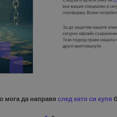
След като купите GMX на
K
във вашия специален и си
платформа. Всеки потреби
За да защитим нашите клие
сигурно офлайн съхранение
Този подход прави нашата
други криптовалути.
о мога да направя
след като си купя
G