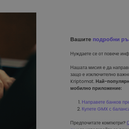
Вашите
подробни ръ
Нуждаете се от повече инф
Нашата мисия е да направи
защо е изключително важн
Kriptomat.
Най-популярни
мобилно приложение:
Направете банков пр
Купете GMX с баланса
Предпочитате компютри?