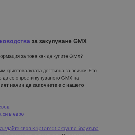
ководства
за закупуване GMX
ормация за това как да купите GMX?
м криптовалутата достъпна за всички. Ето
о да се опрости купуването GMX на
ят начин да започнете е с нашето
евод
 си в евро
Създайте своя Kriptomat акаунт с браузъра