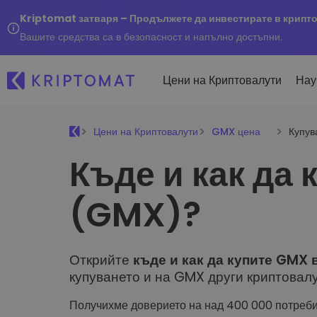
Kriptomat затваря – Продължете да инвестирате в крипт
Вашите средства са в безопасност и напълно достъпни.
Цени на Криптовалути
Нау
Цени на Криптовалути
GMX цена
Купу
Наско
Къде и как да
Послед
Купуване и продаване
Всички цени
Kripto
криптовалута
Над 300+ криптовалути
Купете 300+ криптовалу
(GMX)?
Ако бя
Топ печеливши & губещи
...днес
Размяна на криптовал
Намерете възможности за
Над 1 000 опции за двойк
инвестиране
Открийте
къде и как да купите GMX 
Интелигентни портфо
Интелигентен начин за 
купуването и на GMX други криптовалу
в криптовалути
Получихме доверието на над 400 000 потреби
Kriptomat Портфейл