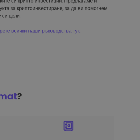
чките си крипто инвестиции. Предлагаме и
укта за криптоинвестиране, за да ви помогнем
 си цели.
ете всички наши ръководства тук.
omat
?