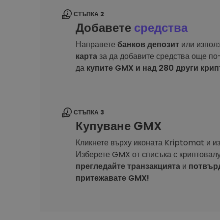
СТЪПКА 2
Добавете
средства
Направете
банков депозит
или изпол
карта
за да добавите средства още по-
да
купите GMX и над 280 други кри
СТЪПКА 3
Купуване GMX
Кликнете върху иконата Kriptomat и и
Изберете GMX от списъка с криптовалу
прегледайте транзакцията
и
потвър
притежавате GMX!