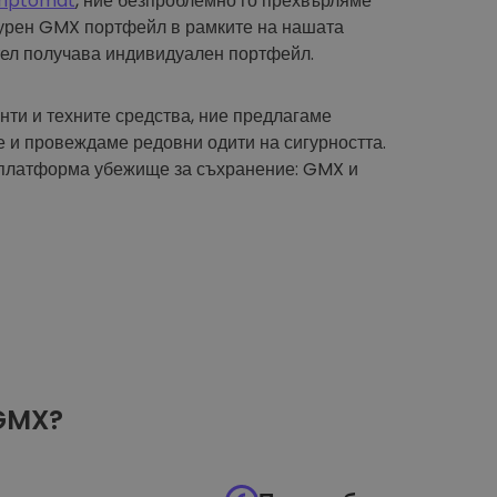
riptomat
, ние безпроблемно го прехвърляме
гурен GMX портфейл в рамките на нашата
тел получава индивидуален портфейл.
нти и техните средства, ние предлагаме
 и провеждаме редовни одити на сигурността.
 платформа убежище за съхранение: GMX и
MX?