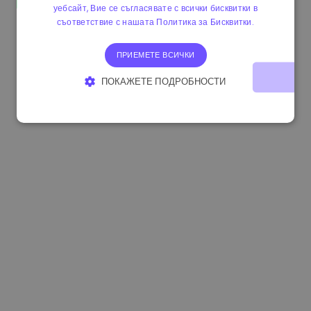
уебсайт, Вие се съгласявате с всички бисквитки в
0.865215 €
0.00%
3.4B €
съответствие с нашата Политика за Бисквитки.
ПРИЕМЕТЕ ВСИЧКИ
ПОКАЖЕТЕ ПОДРОБНОСТИ
СТРОГО НЕОБХОДИМО
ЕФЕКТИВНОСТ
ТАРГЕТИРАНЕ
ФУНКЦИОНАЛНОСТ