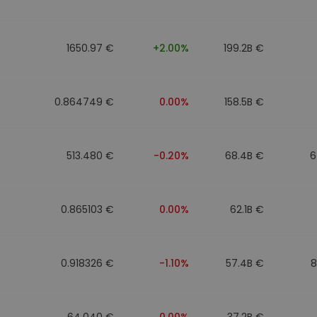
фейл за
довател
1650.97 €
+2.00%
199.2B €
ратегия
0.864749 €
0.00%
158.5B €
513.480 €
-0.20%
68.4B €
6
0.865103 €
0.00%
62.1B €
0.918326 €
-1.10%
57.4B €
8
64.040 €
0.00%
37.2B €