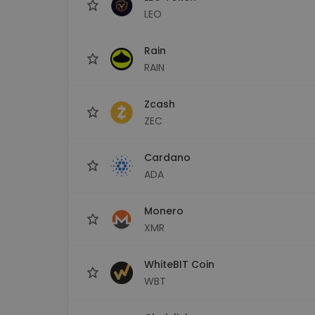
LEO
Rain
RAIN
Zcash
ZEC
Cardano
ADA
Monero
XMR
WhiteBIT Coin
WBT