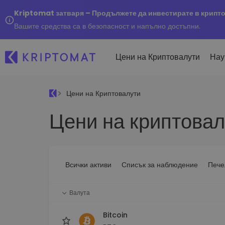
Kriptomat затваря – Продължете да инвестирате в крипт
Вашите средства са в безопасност и напълно достъпни.
Цени на Криптовалути
Нау
Цени на Криптовалути
Наско
Цени на криптовал
Послед
Купуване и продаване
Всички цени
Kripto
криптовалута
Над 300+ криптовалути
Купете 300+ криптовалу
Ако бя
Топ печеливши & губещи
...днес
Размяна на криптовал
Намерете възможности за
Всички активи
Списък за наблюдение
Пече
Над 1 000 опции за двойк
инвестиране
Интелигентни портфо
Валута
Интелигентен начин за 
в криптовалути
Bitcoin
Kriptomat Портфейл