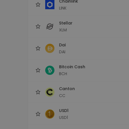
Chainlink
LINK
Stellar
XLM
Dai
DAI
Bitcoin Cash
BCH
Canton
CC
USD1
USD1