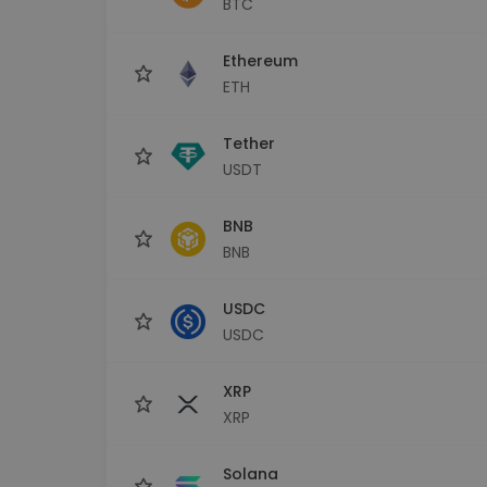
BTC
Сигурен и опростен порт
криптовалута
Ethereum
Инвестиционен изсле
Намери своята крипто ст
ETH
Tether
USDT
BNB
BNB
USDC
USDC
XRP
XRP
Solana