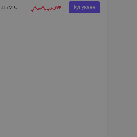
Купуване
41.7M €