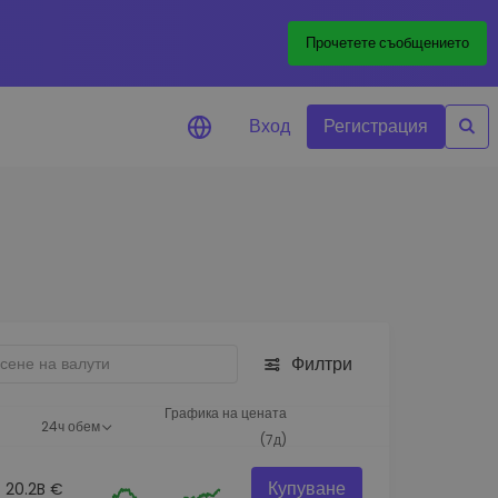
Прочетете съобщението
Вход
Регистрация
али за цените
лизации на цените на
ите ви токени в реално време
леждане на активи
йте възможности за
тиции
Филтри
из на портфолио
игентни прозрения за
Графика на цената
24ч обем
алнo изпълнение
(7д)
Купуване
20.2B €