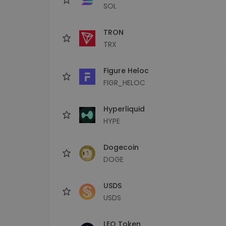
SOL
TRON
TRX
Figure Heloc
FIGR_HELOC
Hyperliquid
HYPE
Dogecoin
DOGE
USDS
USDS
LEO Token