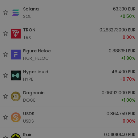
Solana
63.330 EUR
SOL
+0.50%
TRON
0.283273000 EUR
TRX
0.00%
Figure Heloc
0.888351 EUR
FIGR_HELOC
+1.80%
Hyperliquid
46.400 EUR
HYPE
-0.70%
Dogecoin
0.060121000 EUR
DOGE
+1.00%
USDS
0.864759 EUR
USDS
0.00%
Rain
0.011010140 EUR