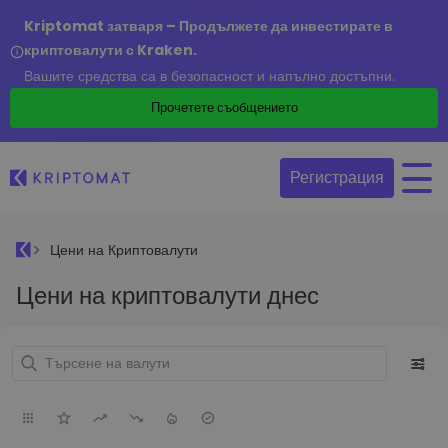
Kriptomat затваря – Продължете да инвестирате в
криптовалути с Kraken.
Вашите средства са в безопасност и напълно достъпни.
Прочетете съобщението
Регистрация
Цени на Криптовалути
Цени на криптовалути днес