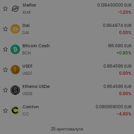
Stellar
0.138493000 EUR
XLM
-1.20%
Dai
0.864874 EUR
DAI
0.00%
Bitcoin Cash
185.690 EUR
BCH
+0.80%
USD1
0.864596 EUR
USD1
0.00%
Ethena USDe
0.864596 EUR
USDE
0.00%
Canton
0.080659000 EUR
CC
-4.80%
25
криптовалути