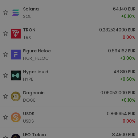
Solana
64.140 EUR
SOL
+0.10%
TRON
0.282534000 EUR
TRX
0.00%
Figure Heloc
0.894162 EUR
FIGR_HELOC
+3.00%
Hyperliquid
48.810 EUR
HYPE
+0.60%
Dogecoin
0.060531000 EUR
DOGE
+0.10%
USDS
0.865954 EUR
USDS
0.00%
LEO Token
8.4500 EUR