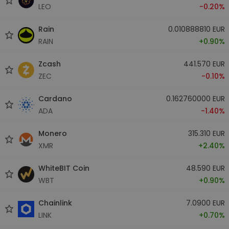
LEO
-0.20%
Rain
0.010888810 EUR
RAIN
+0.90%
Zcash
441.570 EUR
ZEC
-0.10%
Cardano
0.162760000 EUR
ADA
-1.40%
Monero
315.310 EUR
XMR
+2.40%
WhiteBIT Coin
48.590 EUR
WBT
+0.90%
Chainlink
7.0900 EUR
LINK
+0.70%