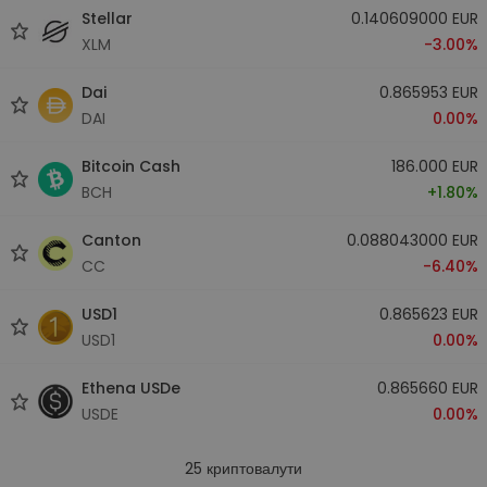
Stellar
0.140609000 EUR
XLM
-3.00%
Dai
0.865953 EUR
DAI
0.00%
Bitcoin Cash
186.000 EUR
BCH
+1.80%
Canton
0.088043000 EUR
CC
-6.40%
USD1
0.865623 EUR
USD1
0.00%
Ethena USDe
0.865660 EUR
USDE
0.00%
25
криптовалути