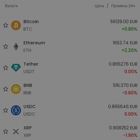
/
Валута
Цена
Промяна 24ч
Bitcoin
56129.00 EUR
BTC
+0.80%
Ethereum
1653.74 EUR
ETH
+2.20%
Tether
0.865276 EUR
USDT
0.00%
BNB
516.370 EUR
BNB
-0.60%
USDC
0.865646 EUR
USDC
0.00%
XRP
0.908252 EUR
XRP
-1.90%