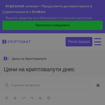
Kriptomat затваря – Продължете да инвестирате в
криптовалути с Kraken.
Вашите средства са в безопасност и напълно достъпни.
Прочетете съобщението
Регистрация
Цени на Криптовалути
Цени на криптовалути днес