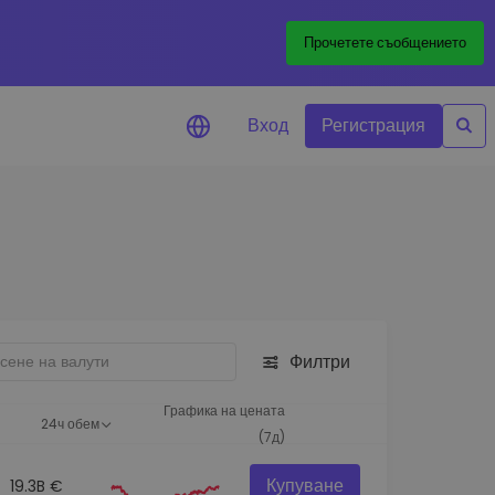
Прочетете съобщението
Вход
Регистрация
али за цените
лизации на цените на
ите ви токени в реално време
леждане на активи
йте възможности за
тиции
Филтри
из на портфолио
игентни прозрения за
Графика на цената
24ч обем
алнo изпълнение
(7д)
Купуване
19.3B €