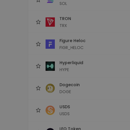
SOL
TRON
TRX
Figure Heloc
FIGR_HELOC
Hyperliquid
HYPE
Dogecoin
DOGE
USDS
USDS
LEO Token