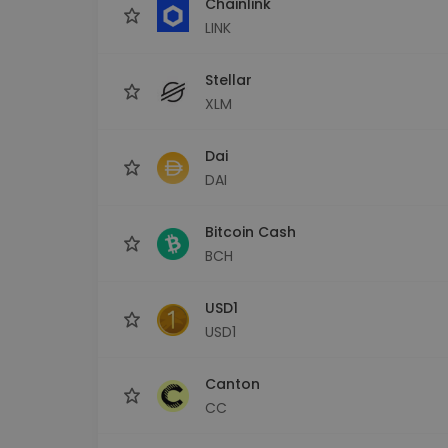
Chainlink
LINK
Stellar
XLM
Dai
DAI
Bitcoin Cash
BCH
USD1
USD1
Canton
CC