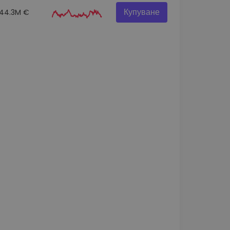
Купуване
44.3M €