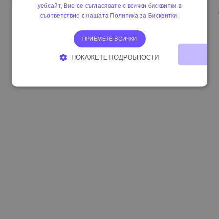
уебсайт, Вие се съгласявате с всички бисквитки в
0.865673 €
-0.10%
3.4B €
съответствие с нашата Политика за Бисквитки.
ПРИЕМЕТЕ ВСИЧКИ
ПОКАЖЕТЕ ПОДРОБНОСТИ
СТРОГО НЕОБХОДИМО
ЕФЕКТИВНОСТ
ТАРГЕТИРАНЕ
ФУНКЦИОНАЛНОСТ