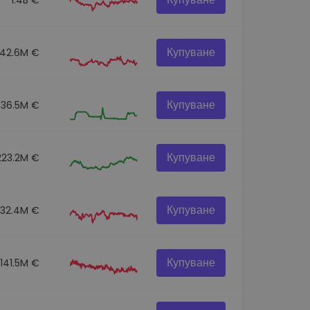
Купуване
42.6M €
Купуване
36.5M €
Купуване
223.2M €
Купуване
332.4M €
Купуване
141.5M €