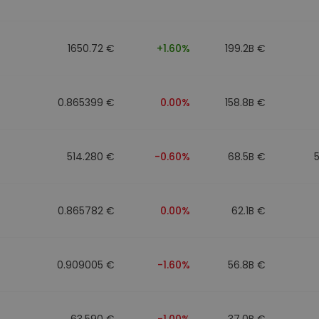
фейл за
довател
1650.72 €
+1.60%
199.2B €
ратегия
0.865399 €
0.00%
158.8B €
514.280 €
-0.60%
68.5B €
0.865782 €
0.00%
62.1B €
0.909005 €
-1.60%
56.8B €
63.590 €
-1.00%
37.0B €