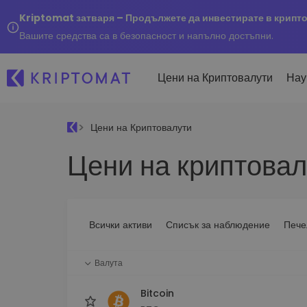
Kriptomat затваря – Продължете да инвестирате в крипт
Вашите средства са в безопасност и напълно достъпни.
Цени на Криптовалути
Нау
Цени на Криптовалути
Наско
Цени на криптовал
Послед
Купуване и продаване
Всички цени
Kripto
криптовалута
Над 300+ криптовалути
Купете 300+ криптовалу
Ако бя
Топ печеливши & губещи
...днес
Размяна на криптовал
Намерете възможности за
Всички активи
Списък за наблюдение
Пече
Над 1 000 опции за двойк
инвестиране
Интелигентни портфо
Валута
Интелигентен начин за 
в криптовалути
Bitcoin
Kriptomat Портфейл