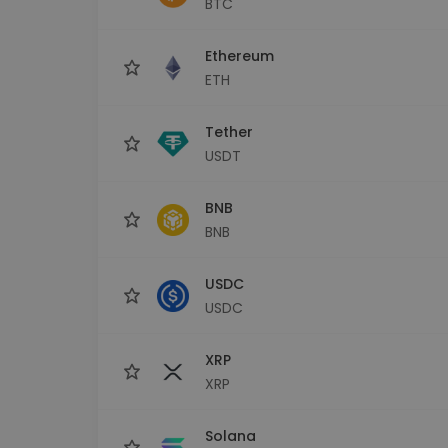
BTC
Сигурен и опростен порт
криптовалута
Ethereum
Инвестиционен изсле
Намери своята крипто ст
ETH
Tether
USDT
BNB
BNB
USDC
USDC
XRP
XRP
Solana