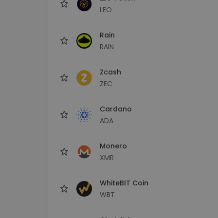
LEO
Rain
RAIN
Zcash
ZEC
Cardano
ADA
Monero
XMR
WhiteBIT Coin
WBT