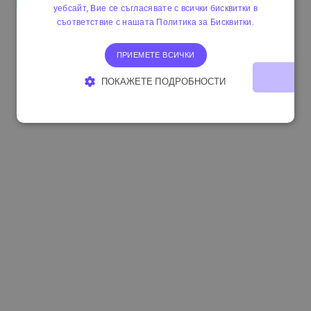
уебсайт, Вие се съгласявате с всички бисквитки в
1.170000 €
-1.80%
3.2B €
съответствие с нашата Политика за Бисквитки.
ПРИЕМЕТЕ ВСИЧКИ
ПОКАЖЕТЕ ПОДРОБНОСТИ
СТРОГО НЕОБХОДИМО
ЕФЕКТИВНОСТ
ТАРГЕТИРАНЕ
ФУНКЦИОНАЛНОСТ