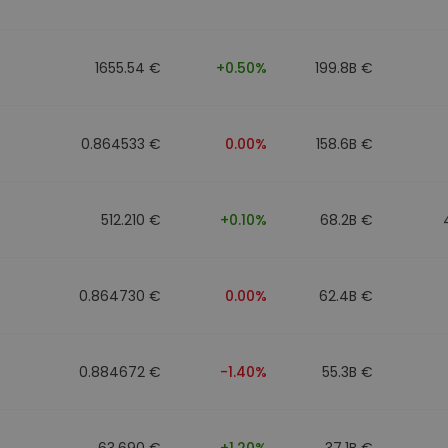
фейл за
довател
1655.54 €
+0.50%
199.8B €
ратегия
0.864533 €
0.00%
158.6B €
512.210 €
+0.10%
68.2B €
0.864730 €
0.00%
62.4B €
0.884672 €
-1.40%
55.3B €
63.690 €
+1.20%
37.1B €