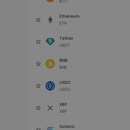
BTC
Сигурен и опростен порт
криптовалута
Ethereum
Инвестиционен изсле
Намери своята крипто ст
ETH
Tether
USDT
BNB
BNB
USDC
USDC
XRP
XRP
Solana