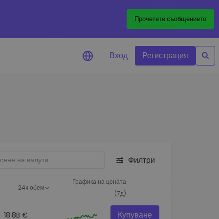
Прочетете съобщението
Вход
Регистрация
али за цените
лизации на цените на
ите ви токени в реално време
леждане на активи
йте възможности за
тиции
Филтри
из на портфолио
игентни прозрения за
Графика на цената
24ч обем
алнo изпълнение
(7д)
Купуване
18.8B €