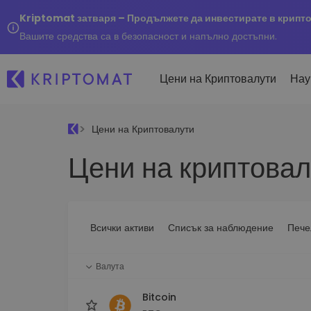
Kriptomat затваря – Продължете да инвестирате в крипт
Вашите средства са в безопасност и напълно достъпни.
Цени на Криптовалути
Нау
Цени на Криптовалути
Наско
Цени на криптовал
Послед
Купуване и продаване
Всички цени
Kripto
криптовалута
Над 300+ криптовалути
Купете 300+ криптовалу
Ако бя
Топ печеливши & губещи
...днес
Размяна на криптовал
Намерете възможности за
Всички активи
Списък за наблюдение
Пече
Над 1 000 опции за двойк
инвестиране
Интелигентни портфо
Валута
Интелигентен начин за 
в криптовалути
Bitcoin
Kriptomat Портфейл