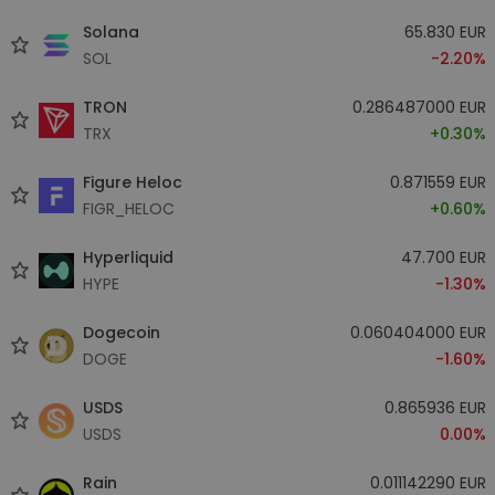
Solana
65.830 EUR
SOL
-2.20%
TRON
0.286487000 EUR
TRX
+0.30%
Figure Heloc
0.871559 EUR
FIGR_HELOC
+0.60%
Hyperliquid
47.700 EUR
HYPE
-1.30%
Dogecoin
0.060404000 EUR
DOGE
-1.60%
USDS
0.865936 EUR
USDS
0.00%
Rain
0.011142290 EUR