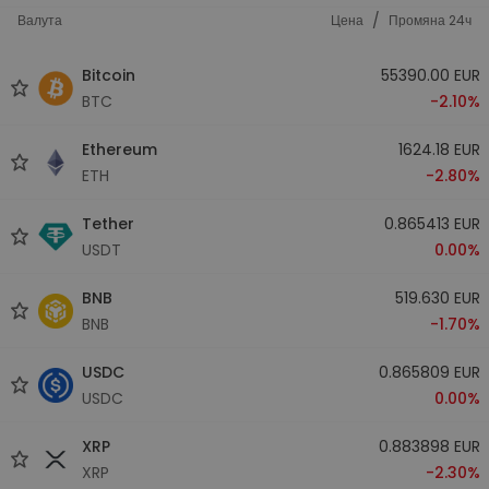
/
Валута
Цена
Промяна 24ч
Bitcoin
55390.00 EUR
BTC
-2.10%
Ethereum
1624.18 EUR
ETH
-2.80%
Tether
0.865413 EUR
USDT
0.00%
BNB
519.630 EUR
BNB
-1.70%
USDC
0.865809 EUR
USDC
0.00%
XRP
0.883898 EUR
XRP
-2.30%