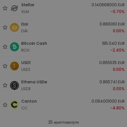
Stellar
0.140668000 EUR
XLM
-0.70%
Dai
0.866061 EUR
DAI
0.00%
Bitcoin Cash
185.040 EUR
BCH
-2.40%
USD1
0.865535 EUR
USD1
0.00%
Ethena USDe
0.865741 EUR
USDE
0.00%
Canton
0.084001000 EUR
CC
-4.80%
25
криптовалути