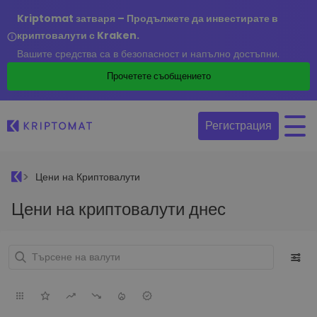
Kriptomat затваря – Продължете да инвестирате в
криптовалути с Kraken.
Вашите средства са в безопасност и напълно достъпни.
Прочетете съобщението
Регистрация
Цени на Криптовалути
Цени на криптовалути днес