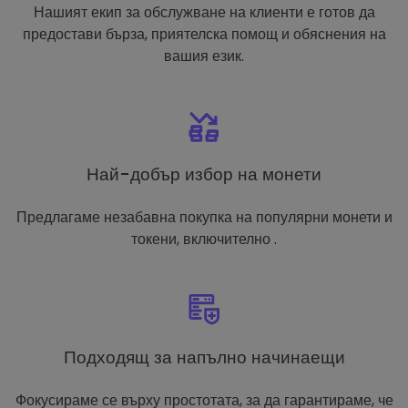
Нашият екип за обслужване на клиенти е готов да
предостави бърза, приятелска помощ и обяснения на
вашия език.
Най-добър избор на монети
Предлагаме незабавна покупка на популярни монети и
токени, включително .
Подходящ за напълно начинаещи
Фокусираме се върху простотата, за да гарантираме, че