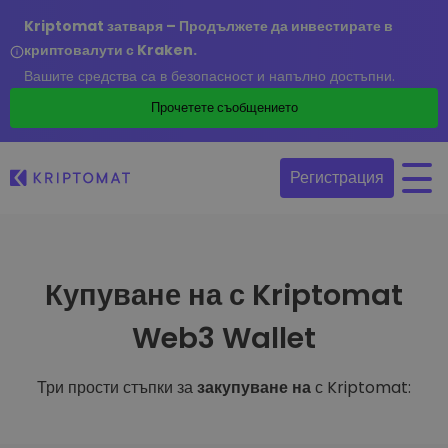
Kriptomat затваря – Продължете да инвестирате в
криптовалути с Kraken.
Вашите средства са в безопасност и напълно достъпни.
Прочетете съобщението
Регистрация
Купуване на с Kriptomat
Web3 Wallet
Три прости стъпки за
закупуване на
с Kriptomat: