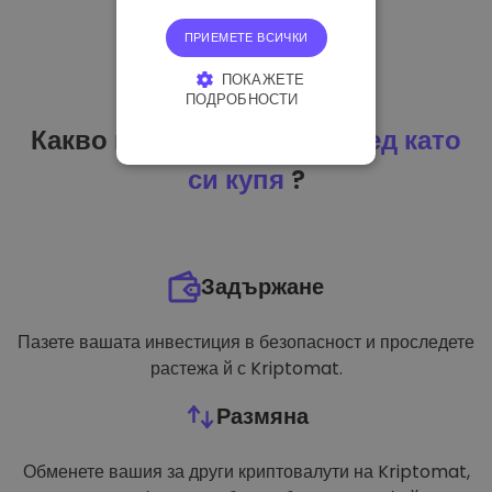
ПРИЕМЕТЕ ВСИЧКИ
ПОКАЖЕТЕ
ПОДРОБНОСТИ
Какво мога да направя
след като
СТРОГО НЕОБХОДИМО
си купя
?
ЕФЕКТИВНОСТ
ТАРГЕТИРАНЕ
ФУНКЦИОНАЛНОСТ
Задържане
Пазете вашата инвестиция в безопасност и проследете
растежа й с Kriptomat.
Размяна
Обменете вашия за други криптовалути на Kriptomat,