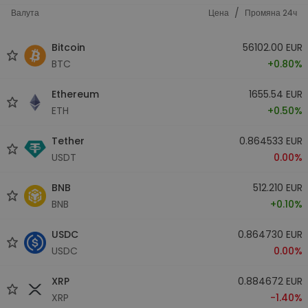
/
Валута
Цена
Промяна 24ч
Bitcoin
56102.00 EUR
BTC
+0.80%
Ethereum
1655.54 EUR
ETH
+0.50%
Tether
0.864533 EUR
USDT
0.00%
BNB
512.210 EUR
BNB
+0.10%
USDC
0.864730 EUR
USDC
0.00%
XRP
0.884672 EUR
XRP
-1.40%