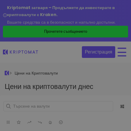
Kriptomat затваря – Продължете да инвестирате в
криптовалути с Kraken.
Вашите средства са в безопасност и напълно достъпни.
Прочетете съобщението
Регистрация
Цени на Криптовалути
Цени на криптовалути днес