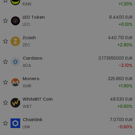
RAIN
+1.30%
LEO Token
8.4400 EUR
LEO
+0.10%
Zcash
440.710 EUR
ZEC
+2.90%
Cardano
0.173655000 EUR
ADA
-2.10%
Monero
325.860 EUR
XMR
+1.90%
WhiteBIT Coin
48.530 EUR
WBT
+0.60%
Chainlink
7.0700 EUR
LINK
-0.60%