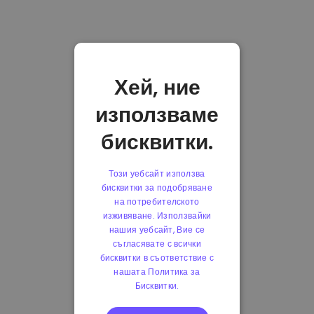
Хей, ние
използваме
бисквитки.
Този уебсайт използва
бисквитки за подобряване
на потребителското
изживяване. Използвайки
нашия уебсайт, Вие се
съгласявате с всички
бисквитки в съответствие с
нашата Политика за
Бисквитки.