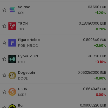
Solana
63.690 EUR
SOL
+1.20%
TRON
0.283193000 EUR
TRX
+0.20%
Figure Heloc
0.890649 EUR
FIGR_HELOC
+2.50%
Hyperliquid
46.730 EUR
HYPE
-3.10%
Dogecoin
0.060253000 EUR
DOGE
+0.90%
USDS
0.864945 EUR
USDS
0.00%
Rain
0.011005220 EUR