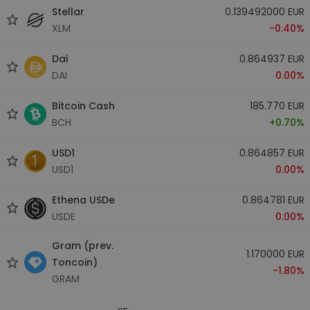
Stellar
0.139492000 EUR
XLM
-0.40%
Dai
0.864937 EUR
DAI
0.00%
Bitcoin Cash
185.770 EUR
BCH
+0.70%
USD1
0.864857 EUR
USD1
0.00%
Ethena USDe
0.864781 EUR
USDE
0.00%
Gram (prev.
1.170000 EUR
Toncoin)
-1.80%
GRAM