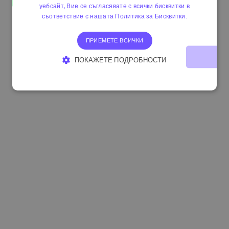
уебсайт, Вие се съгласявате с всички бисквитки в
1.170000 €
+2.60%
3.2B €
съответствие с нашата Политика за Бисквитки.
ПРИЕМЕТЕ ВСИЧКИ
ПОКАЖЕТЕ ПОДРОБНОСТИ
СТРОГО НЕОБХОДИМО
ЕФЕКТИВНОСТ
ТАРГЕТИРАНЕ
ФУНКЦИОНАЛНОСТ