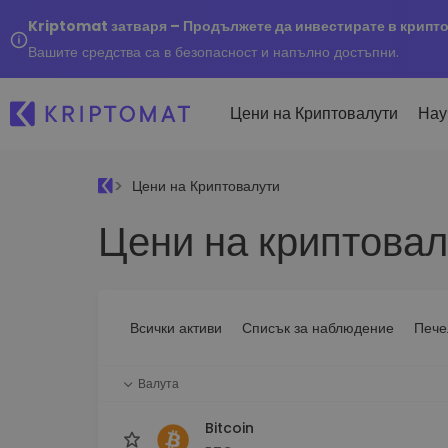
Kriptomat затваря – Продължете да инвестирате в крипт
Вашите средства са в безопасност и напълно достъпни.
Цени на Криптовалути
Нау
Цени на Криптовалути
Наско
Цени на криптовал
Послед
Купуване и продаване
Всички цени
Kripto
криптовалута
Над 300+ криптовалути
Купете 300+ криптовалу
Ако бя
Топ печеливши & губещи
...днес
Размяна на криптовал
Намерете възможности за
Всички активи
Списък за наблюдение
Пече
Над 1 000 опции за двойк
инвестиране
Интелигентни портфо
Валута
Интелигентен начин за 
в криптовалути
Bitcoin
Kriptomat Портфейл