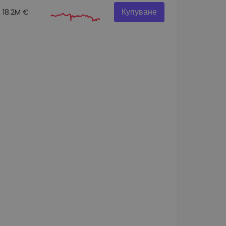
Купуване
18.2M €