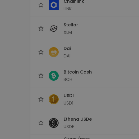
Chainlink
LINK
Stellar
XLM
Dai
DAI
Bitcoin Cash
BCH
USD1
USD1
Ethena USDe
USDE
Gram (prev.