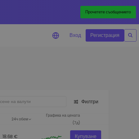
Прочетете съобщението
Вход
Регистрация
али за цените
лизации на цените на
ите ви токени в реално време
леждане на активи
йте възможности за
тиции
Филтри
из на портфолио
игентни прозрения за
Графика на цената
24ч обем
алнo изпълнение
(7д)
Купуване
18.6B €