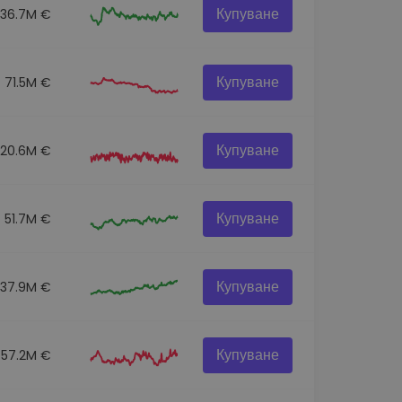
Купуване
136.7M €
Купуване
71.5M €
Купуване
120.6M €
Купуване
51.7M €
Купуване
537.9M €
Купуване
57.2M €