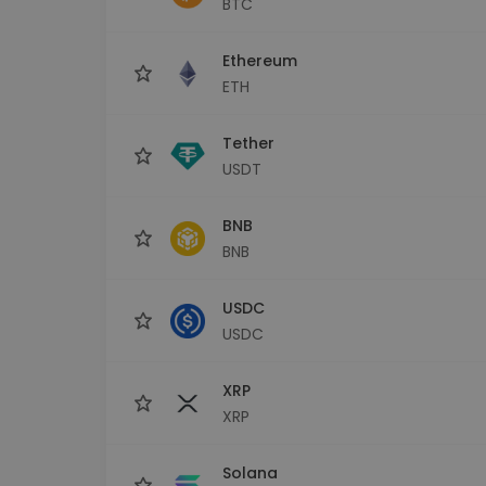
BTC
Сигурен и опростен порт
криптовалута
Ethereum
Инвестиционен изсле
Намери своята крипто ст
ETH
Tether
USDT
BNB
BNB
USDC
USDC
XRP
XRP
Solana