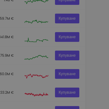
Купуване
259.7M €
Купуване
341.8M €
Купуване
275.9M €
Купуване
60.0M €
Купуване
233.2M €