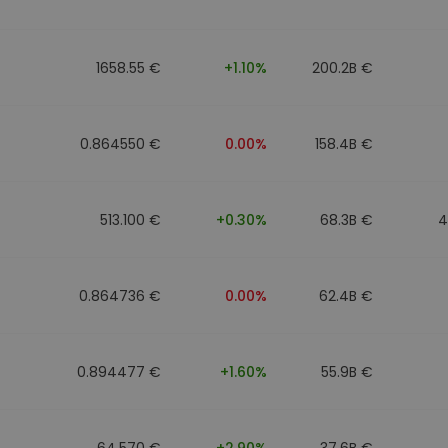
фейл за
довател
1658.55 €
+1.10%
200.2B €
ратегия
0.864550 €
0.00%
158.4B €
513.100 €
+0.30%
68.3B €
4
0.864736 €
0.00%
62.4B €
0.894477 €
+1.60%
55.9B €
64.570 €
+2.90%
37.6B €