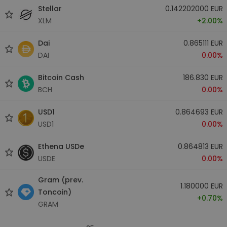
Stellar
0.142202000 EUR
XLM
+2.00%
Dai
0.865111 EUR
DAI
0.00%
Bitcoin Cash
186.830 EUR
BCH
0.00%
USD1
0.864693 EUR
USD1
0.00%
Ethena USDe
0.864813 EUR
USDE
0.00%
Gram (prev.
1.180000 EUR
Toncoin)
+0.70%
GRAM