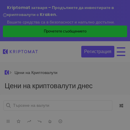
Kriptomat затваря – Продължете да инвестирате в
криптовалути с Kraken.
Вашите средства са в безопасност и напълно достъпни.
Прочетете съобщението
Регистрация
Цени на Криптовалути
Цени на криптовалути днес