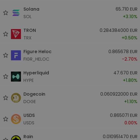
Solana
65.710 EUR
SOL
+3.10%
TRON
0.284384000 EUR
TRX
+0.50%
Figure Heloc
0.865678 EUR
FIGR_HELOC
-2.70%
Hyperliquid
47.670 EUR
HYPE
+1.80%
Dogecoin
0.060922000 EUR
DOGE
+1.10%
USDS
0.865071 EUR
USDS
0.00%
Rain
0.010951470 EUR