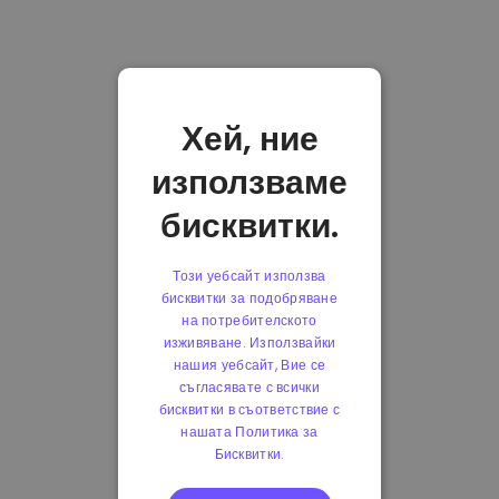
Хей, ние
използваме
бисквитки.
Този уебсайт използва
бисквитки за подобряване
на потребителското
изживяване. Използвайки
нашия уебсайт, Вие се
съгласявате с всички
бисквитки в съответствие с
нашата Политика за
Бисквитки.