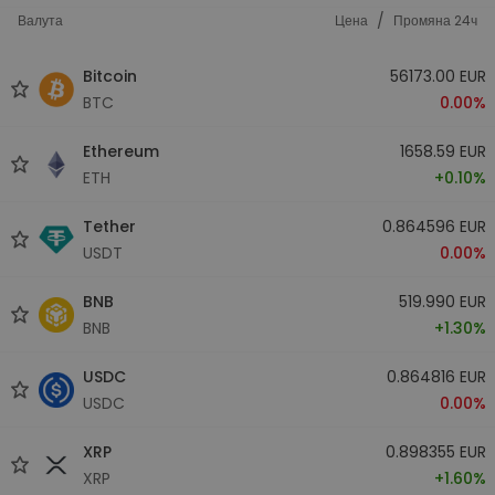
/
Валута
Цена
Промяна 24ч
Bitcoin
56173.00 EUR
BTC
0.00%
Ethereum
1658.59 EUR
ETH
+0.10%
Tether
0.864596 EUR
USDT
0.00%
BNB
519.990 EUR
BNB
+1.30%
USDC
0.864816 EUR
USDC
0.00%
XRP
0.898355 EUR
XRP
+1.60%