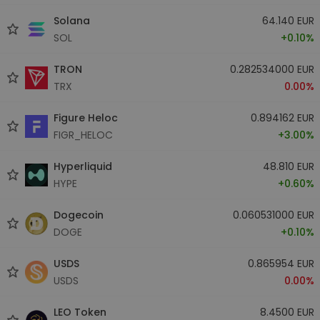
Solana
64.140 EUR
SOL
+0.10%
TRON
0.282534000 EUR
TRX
0.00%
Figure Heloc
0.894162 EUR
FIGR_HELOC
+3.00%
Hyperliquid
48.810 EUR
HYPE
+0.60%
Dogecoin
0.060531000 EUR
DOGE
+0.10%
USDS
0.865954 EUR
USDS
0.00%
LEO Token
8.4500 EUR