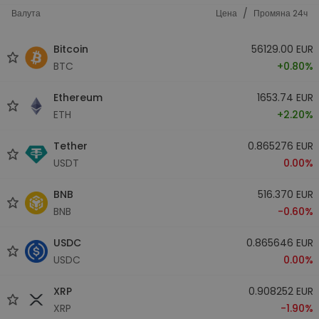
/
Валута
Цена
Промяна 24ч
Bitcoin
56129.00 EUR
BTC
+0.80%
Ethereum
1653.74 EUR
ETH
+2.20%
Tether
0.865276 EUR
USDT
0.00%
BNB
516.370 EUR
BNB
-0.60%
USDC
0.865646 EUR
USDC
0.00%
XRP
0.908252 EUR
XRP
-1.90%