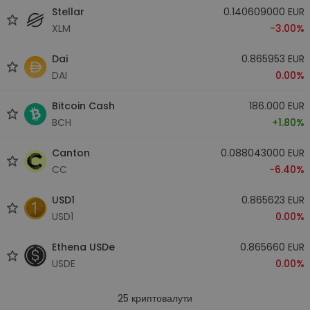
Stellar
0.140609000 EUR
XLM
-3.00%
Dai
0.865953 EUR
DAI
0.00%
Bitcoin Cash
186.000 EUR
BCH
+1.80%
Canton
0.088043000 EUR
CC
-6.40%
USD1
0.865623 EUR
USD1
0.00%
Ethena USDe
0.865660 EUR
USDE
0.00%
25
криптовалути