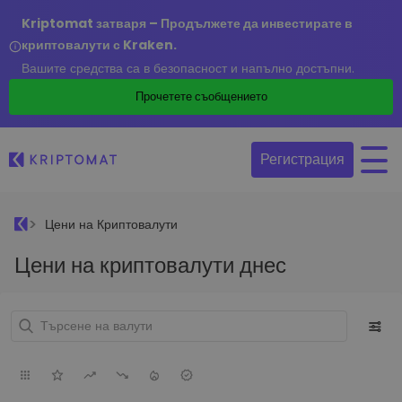
Kriptomat затваря – Продължете да инвестирате в
криптовалути с Kraken.
Вашите средства са в безопасност и напълно достъпни.
Прочетете съобщението
Регистрация
Цени на Криптовалути
Цени на криптовалути днес