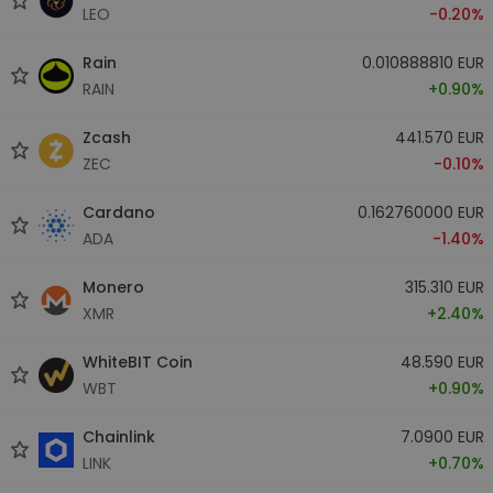
LEO
-0.20%
Rain
0.010888810 EUR
RAIN
+0.90%
Zcash
441.570 EUR
ZEC
-0.10%
Cardano
0.162760000 EUR
ADA
-1.40%
Monero
315.310 EUR
XMR
+2.40%
WhiteBIT Coin
48.590 EUR
WBT
+0.90%
Chainlink
7.0900 EUR
LINK
+0.70%