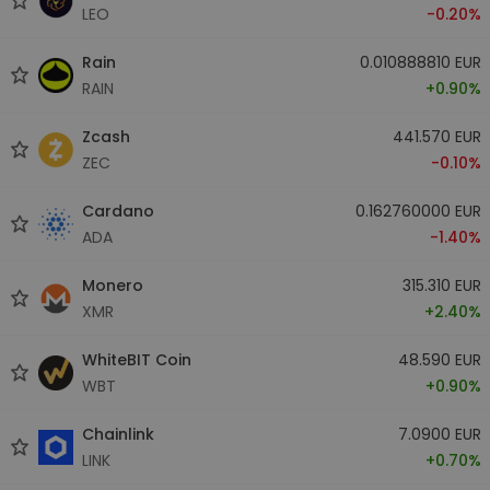
LEO
-0.20%
Rain
0.010888810 EUR
RAIN
+0.90%
Zcash
441.570 EUR
ZEC
-0.10%
Cardano
0.162760000 EUR
ADA
-1.40%
Monero
315.310 EUR
XMR
+2.40%
WhiteBIT Coin
48.590 EUR
WBT
+0.90%
Chainlink
7.0900 EUR
LINK
+0.70%