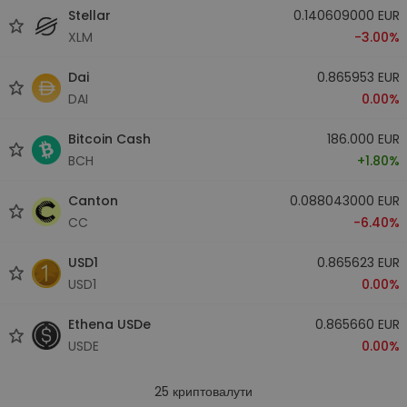
Stellar
0.140609000 EUR
XLM
-3.00%
Dai
0.865953 EUR
DAI
0.00%
Bitcoin Cash
186.000 EUR
BCH
+1.80%
Canton
0.088043000 EUR
CC
-6.40%
USD1
0.865623 EUR
USD1
0.00%
Ethena USDe
0.865660 EUR
USDE
0.00%
25
криптовалути