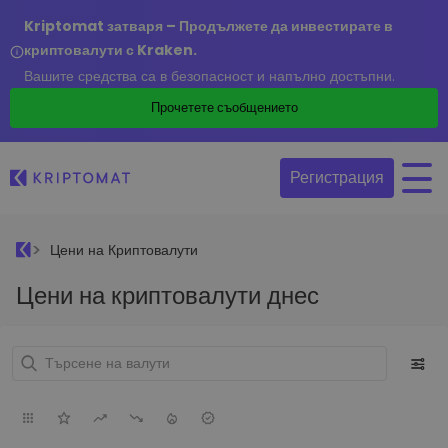
Kriptomat затваря – Продължете да инвестирате в
криптовалути с Kraken.
Вашите средства са в безопасност и напълно достъпни.
Прочетете съобщението
Регистрация
Цени на Криптовалути
Цени на криптовалути днес