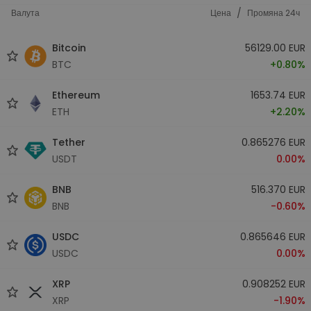
/
Валута
Цена
Промяна 24ч
Bitcoin
56129.00 EUR
BTC
+0.80%
Ethereum
1653.74 EUR
ETH
+2.20%
Tether
0.865276 EUR
USDT
0.00%
BNB
516.370 EUR
BNB
-0.60%
USDC
0.865646 EUR
USDC
0.00%
XRP
0.908252 EUR
XRP
-1.90%