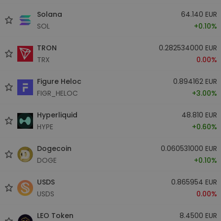
Solana
64.140 EUR
SOL
+0.10%
TRON
0.282534000 EUR
TRX
0.00%
Figure Heloc
0.894162 EUR
FIGR_HELOC
+3.00%
Hyperliquid
48.810 EUR
HYPE
+0.60%
Dogecoin
0.060531000 EUR
DOGE
+0.10%
USDS
0.865954 EUR
USDS
0.00%
LEO Token
8.4500 EUR