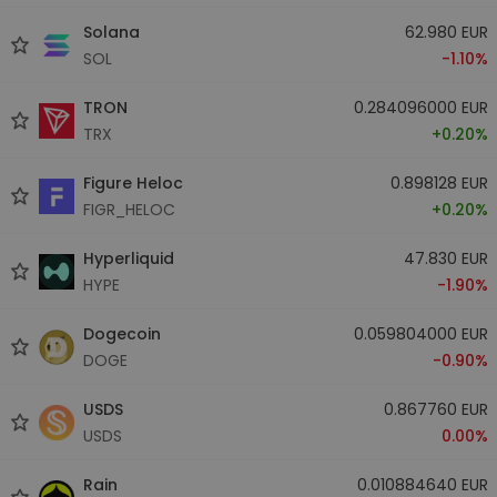
Solana
62.980 EUR
SOL
-1.10%
TRON
0.284096000 EUR
TRX
+0.20%
Figure Heloc
0.898128 EUR
FIGR_HELOC
+0.20%
Hyperliquid
47.830 EUR
HYPE
-1.90%
Dogecoin
0.059804000 EUR
DOGE
-0.90%
USDS
0.867760 EUR
USDS
0.00%
Rain
0.010884640 EUR