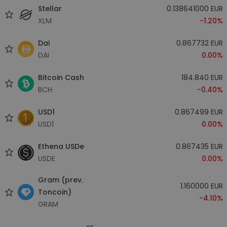
Stellar
0.138641000 EUR
XLM
-1.20%
Dai
0.867732 EUR
DAI
0.00%
Bitcoin Cash
184.840 EUR
BCH
-0.40%
USD1
0.867499 EUR
USD1
0.00%
Ethena USDe
0.867435 EUR
USDE
0.00%
Gram (prev.
1.160000 EUR
Toncoin)
-4.10%
GRAM