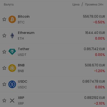
/
Валута
Цена
Промяна 24ч
Bitcoin
55678.00 EUR
BTC
-0.50%
Ethereum
1644.40 EUR
ETH
0.00%
Tether
0.867142 EUR
USDT
0.00%
BNB
508.670 EUR
BNB
-1.20%
USDC
0.867478 EUR
USDC
0.00%
XRP
0.882192 EUR
XRP
-2.10%