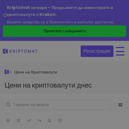
Kriptomat затваря – Продължете да инвестирате в
криптовалути с Kraken.
Вашите средства са в безопасност и напълно достъпни.
Прочетете съобщението
Регистрация
Цени на Криптовалути
Цени на криптовалути днес