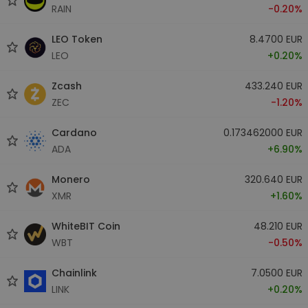
RAIN
-0.20%
LEO Token
8.4700 EUR
LEO
+0.20%
Zcash
433.240 EUR
ZEC
-1.20%
Cardano
0.173462000 EUR
ADA
+6.90%
Monero
320.640 EUR
XMR
+1.60%
WhiteBIT Coin
48.210 EUR
WBT
-0.50%
Chainlink
7.0500 EUR
LINK
+0.20%