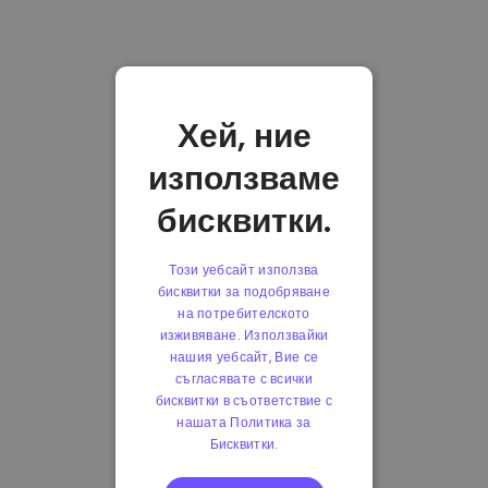
Хей, ние
използваме
бисквитки.
Този уебсайт използва
бисквитки за подобряване
на потребителското
изживяване. Използвайки
нашия уебсайт, Вие се
съгласявате с всички
бисквитки в съответствие с
нашата Политика за
Бисквитки.