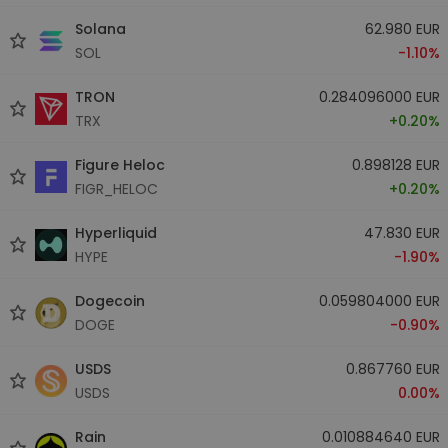
Solana
62.980 EUR
SOL
-1.10%
TRON
0.284096000 EUR
TRX
+0.20%
Figure Heloc
0.898128 EUR
FIGR_HELOC
+0.20%
Hyperliquid
47.830 EUR
HYPE
-1.90%
Dogecoin
0.059804000 EUR
DOGE
-0.90%
USDS
0.867760 EUR
USDS
0.00%
Rain
0.010884640 EUR