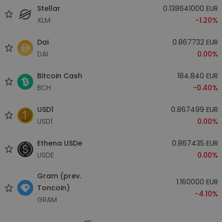
Stellar
0.138641000 EUR
XLM
-1.20%
Dai
0.867732 EUR
DAI
0.00%
Bitcoin Cash
184.840 EUR
BCH
-0.40%
USD1
0.867499 EUR
USD1
0.00%
Ethena USDe
0.867435 EUR
USDE
0.00%
Gram (prev.
1.160000 EUR
Toncoin)
-4.10%
GRAM