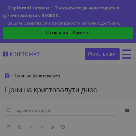
Kriptomat затваря – Продължете да инвестирате в
криптовалути с Kraken.
Вашите средства са в безопасност и напълно достъпни.
Прочетете съобщението
Регистрация
Цени на Криптовалути
Цени на криптовалути днес