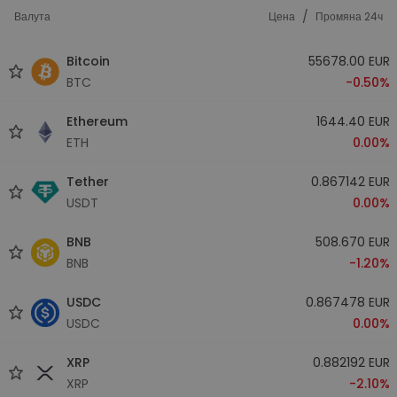
/
Валута
Цена
Промяна 24ч
Bitcoin
55678.00 EUR
BTC
-0.50%
Ethereum
1644.40 EUR
ETH
0.00%
Tether
0.867142 EUR
USDT
0.00%
BNB
508.670 EUR
BNB
-1.20%
USDC
0.867478 EUR
USDC
0.00%
XRP
0.882192 EUR
XRP
-2.10%