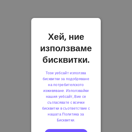
Хей, ние
използваме
бисквитки.
Този уебсайт използва
бисквитки за подобряване
на потребителското
изживяване. Използвайки
нашия уебсайт, Вие се
съгласявате с всички
бисквитки в съответствие с
нашата Политика за
Бисквитки.