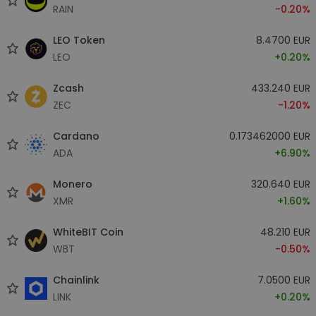
RAIN
-0.20%
LEO Token
8.4700 EUR
LEO
+0.20%
Zcash
433.240 EUR
ZEC
-1.20%
Cardano
0.173462000 EUR
ADA
+6.90%
Monero
320.640 EUR
XMR
+1.60%
WhiteBIT Coin
48.210 EUR
WBT
-0.50%
Chainlink
7.0500 EUR
LINK
+0.20%