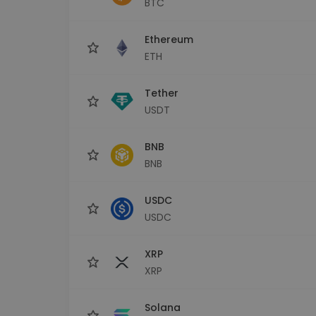
BTC
Сигурен и опростен порт
криптовалута
Ethereum
Инвестиционен изсле
Намери своята крипто ст
ETH
Tether
USDT
BNB
BNB
USDC
USDC
XRP
XRP
Solana