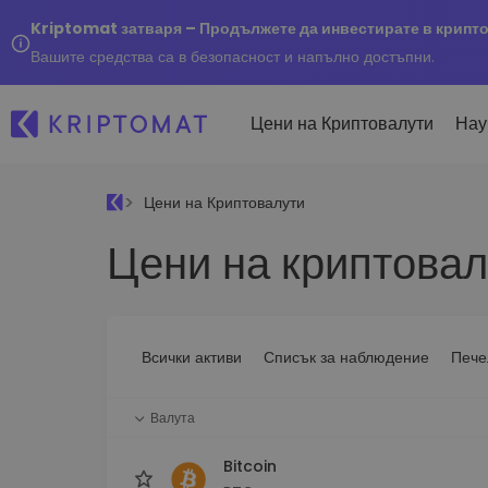
Kriptomat затваря – Продължете да инвестирате в крипт
Вашите средства са в безопасност и напълно достъпни.
Цени на Криптовалути
Нау
Цени на Криптовалути
Наско
Цени на криптовал
Послед
Купуване и продаване
Всички цени
Kripto
криптовалута
Над 300+ криптовалути
Купете 300+ криптовалу
Ако бя
Топ печеливши & губещи
...днес
Размяна на криптовал
Намерете възможности за
Всички активи
Списък за наблюдение
Пече
Над 1 000 опции за двойк
инвестиране
Интелигентни портфо
Валута
Интелигентен начин за 
в криптовалути
Bitcoin
Kriptomat Портфейл