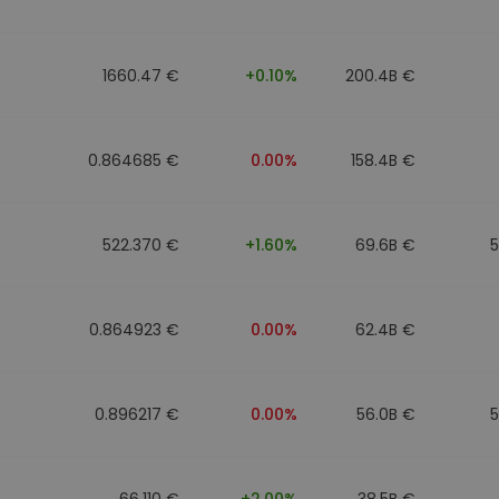
фейл за
довател
1660.47 €
+0.10%
200.4B €
ратегия
0.864685 €
0.00%
158.4B €
522.370 €
+1.60%
69.6B €
0.864923 €
0.00%
62.4B €
0.896217 €
0.00%
56.0B €
66.110 €
+2.00%
38.5B €