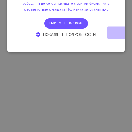
уебсайт, Вие се съгласявате с всички бисквитки в
0.084060000 €
+6.10%
3.3B €
съответствие с нашата Политика за Бисквитки.
ПРИЕМЕТЕ ВСИЧКИ
ПОКАЖЕТЕ ПОДРОБНОСТИ
СТРОГО НЕОБХОДИМО
ЕФЕКТИВНОСТ
ТАРГЕТИРАНЕ
ФУНКЦИОНАЛНОСТ