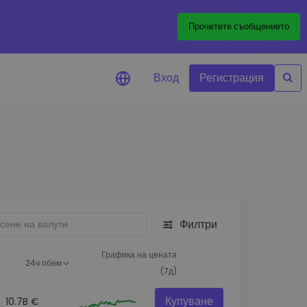
Прочетете съобщението
Вход
Регистрация
али за цените
лизации на цените на
ите ви токени в реално време
леждане на активи
йте възможности за
тиции
Филтри
из на портфолио
игентни прозрения за
Графика на цената
24ч обем
алнo изпълнение
(7д)
Купуване
10.7B €