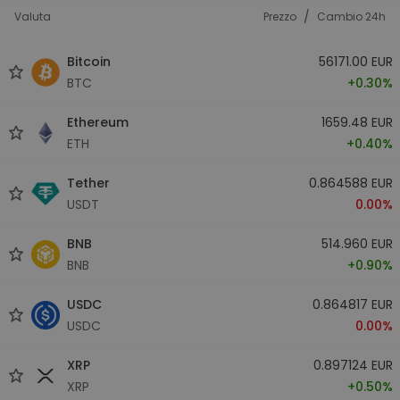
/
Valuta
Prezzo
Cambio 24h
Bitcoin
56171.00 EUR
BTC
+0.30%
Ethereum
1659.48 EUR
ETH
+0.40%
Tether
0.864588 EUR
USDT
0.00%
BNB
514.960 EUR
BNB
+0.90%
USDC
0.864817 EUR
USDC
0.00%
XRP
0.897124 EUR
XRP
+0.50%