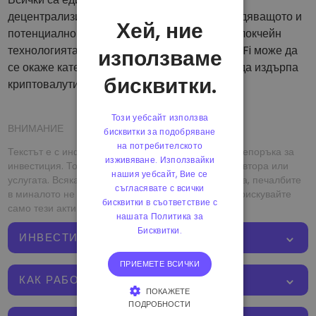
децентрализираните финанси са най-завладяващото и
Хей, ние
потенциално доходоносно приложение на блокчейн
технологията след пускането на Биткойн. DeFi може да
използваме
се окаже категорията от приложения, която да издърпа
бисквитки.
криптовалутите в мейнстрийма.
Този уебсайт използва
ВНИМАНИЕ
бисквитки за подобряване
на потребителското
Текстът е с информативна цел и не се счита за препоръка за
изживяване. Използвайки
инвестиция. Той не изразява личното мнение на автора или
нашия уебсайт, Вие се
услугата. Всяка инвестиция или търговия е рискова, печалбите
съгласявате с всички
в миналото не са гаранция за бъдещи печалби - рискувайте
бисквитки в съответствие с
само тези активи, които сте склонни да загубите.
нашата Политика за
Бисквитки.
ИНВЕСТИЦИИ В КРИПТОВАЛУТИ
ПРИЕМЕТЕ ВСИЧКИ
КАК РАБОТЯТ КРИПТОВАЛУТИТЕ
ПОКАЖЕТЕ
ПОДРОБНОСТИ