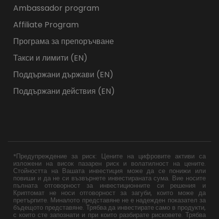
Ambassador program
Affiliate Program
Програма за препоръчване
Такси и лимити (EN)
Поддържани държави (EN)
Поддържани действия (EN)
*Предупреждение за риск: Цените на цифровите активи са
изложени на висок пазарен риск и волатилност на цените.
Стойността на Вашата инвестиция може да се понижи или
повиши и да не си възвърнете инвестираната сума. Вие носите
пълната отговорност за инвестиционните си решения и
Криптомат не носи отговорност за загуби, които може да
претърпите. Миналото представяне не е надежден показател за
бъдещото представяне. Трябва да инвестирате само в продукти,
с които сте запознати и при които разбирате рисковете. Трябва