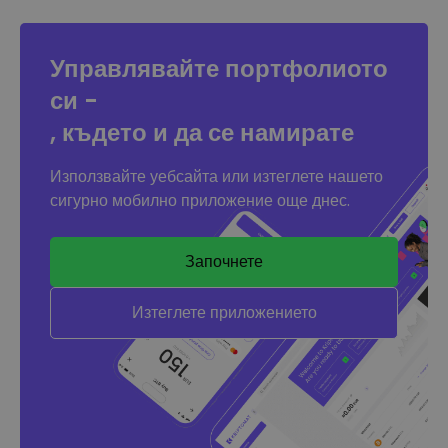
Управлявайте портфолиото
си -
, където и да се намирате
Използвайте уебсайта или изтеглете нашето
сигурно мобилно приложение още днес.
Започнете
Изтеглете приложението