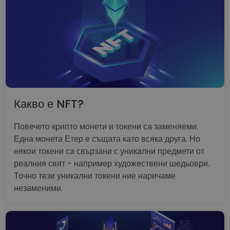
Какво е NFT?
Повечето крипто монети и токени са заменяеми.
Една монета Етер е същата като всяка друга. Но
някои токени са свързани с уникални предмети от
реалния свят - например художествени шедьоври.
Точно тези уникални токени ние наричаме
незаменими.