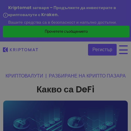
Kriptomat затваря – Продължете да инвестирате в
криптовалути с Kraken.
Вашите средства са в безопасност и напълно достъпни.
/
Прочетете съобщението
Регистър
Всички цени
КРИПТОВАЛУТИ
|
РАЗБИРАНЕ НА КРИПТО ПАЗАРА
Над 300+ криптовалути
Какво са DeFi
Топ печеливши & губещи
Намерете възможности за инвестиране
Купуване и продаване на криптовалута
Купете 300+ криптовалути
Наскоро добавени
Последно добавени токени в Kriptomat
Размяна на криптовалута
Над 1 000 опции за двойки
Ако бях купил за 100 €…