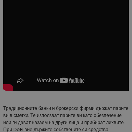
Традиционните банки и брокерски фирми държат парите
ви в сметки. Те използват парите ви като обезпечение
или ги дават назаем на други лица и прибират лихвите.
При DeFi вие държите собствените си средства.