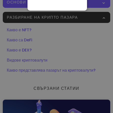
ОСНОВИ НА КРИПТОВАЛУТИТЕ
СТРОГО НЕОБХОДИМО
ЕФЕКТИВНОСТ
РАЗБИРАНЕ НА КРИПТО ПАЗАРА
ТАРГЕТИРАНЕ
Какво е NFT?
ФУНКЦИОНАЛНОСТ
Какво са DeFi
Какво е DEX?
Видове криптовалути
Какво представлява пазарът на криптовалути?
СВЪРЗАНИ СТАТИИ