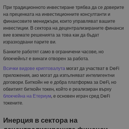
При традиционното инвестиране трябва да се доверите
на преценката на инвестиционните консултанти и
финансовите мениджъри, които управляват вашите
инвестиции. В сектора на децентрализираните финанси
вие вземате решенията за това как да бъдат
изразходвани парите ви.
Банките работят само в ограничени часове, но
блокчейнът е винаги отворен за работа.
Всички видове криптовалута
могат да участват в DeFi
приложения, ако могат да изпълняват интелигентни
договори. Биткойн не е добра платформа за DeFi, но
обвитият биткойн токен, който е реализиран върху
блокчейна на Етериум
, е основен играч сред DeFi
токените.
Инерция в сектора на