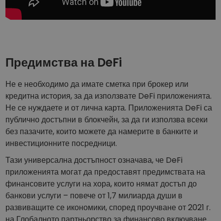
Предимства на DeFi
Не е необходимо да имате сметка при брокер или
кредитна история, за да използвате DeFi приложенията.
Не се нуждаете и от лична карта. Приложенията DeFi са
публично достъпни в блокчейн, за да ги използва всеки
без пазачите, които можете да намерите в банките и
инвестиционните посредници.
Тази универсална достъпност означава, че DeFi
приложенията могат да предоставят предимствата на
финансовите услуги на хора, които нямат достъп до
банкови услуги – повече от 1,7 милиарда души в
развиващите се икономики, според проучване от 2021 г.
на Глобалното партньорство за финансово включване