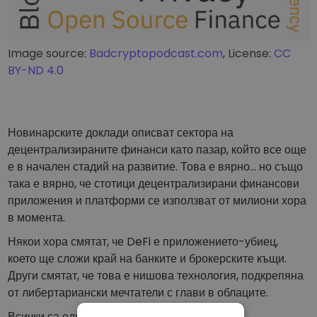
Image source:
Badcryptopodcast.com
, License:
CC
BY-ND 4.0
Новинарските доклади описват сектора на
децентрализираните финанси като пазар, който все още
е в начален стадий на развитие. Това е вярно… но също
така е вярно, че стотици децентрализирани финансови
приложения и платформи се използват от милиони хора
в момента.
Някои хора смятат, че DeFi е приложението-убиец,
което ще сложи край на банките и брокерските къщи.
Други смятат, че това е нишова технология, подкрепяна
от либертариански мечтатели с глави в облаците.
Всички са единодушни за едно нещо: