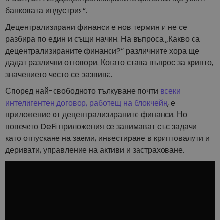
Открийте възможности за инвестиции
банковата индустрия“.
Анализ на портфолио
Децентрализирани финанси е нов термин и не се
Интелигентни прозрения за оптималнo изпълнение
разбира по един и същи начин. На въпроса „Какво са
децентрализираните финанси?“ различните хора ще
дадат различни отговори. Когато става въпрос за крипто,
значението често се развива.
Според най-свободното тълкуване почти
всеки
интелигентен договор, работещ на блокчейн
, е
приложение от децентрализираните финанси. Но
повечето DeFi приложения се занимават със задачи
като отпускане на заеми, инвестиране в криптовалути и
деривати, управление на активи и застраховане.