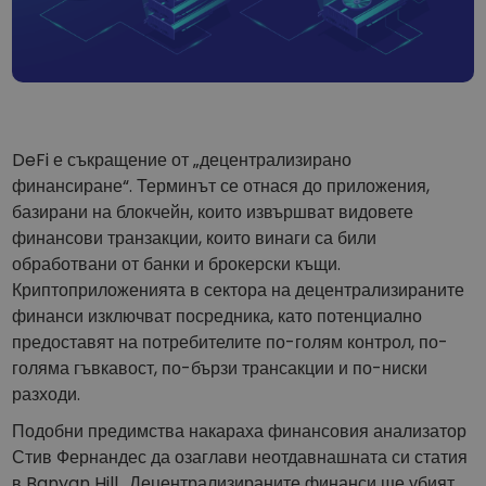
...днес щеше да струва
Интелигентни портфолиа
Интелигентен начин за инвестиране в криптовалути
Kriptomat Портфейл
Сигурен и опростен портфейл за криптовалута
Инвестиционен изследовател
DeFi е съкращение от „децентрализирано
Намери своята крипто стратегия
финансиране“. Терминът се отнася до приложения,
базирани на блокчейн, които извършват видовете
KriptoEarn
Печелете награди с вашата криптовалута
финансови транзакции, които винаги са били
обработвани от банки и брокерски къщи.
Трезор
Криптоприложенията в сектора на децентрализираните
Спестете криптовалута за вашето бъдеще
финанси изключват посредника, като потенциално
предоставят на потребителите по-голям контрол, по-
Повтаряща се печалба
Редовно планирани инвестиции (DCA)
голяма гъвкавост, по-бързи трансакции и по-ниски
разходи.
Сигнали за цените
Актуализации на цените на любимите ви токени в реално време
Подобни предимства накараха финансовия анализатор
Стив Фернандес да озаглави неотдавнашната си статия
Разглеждане на активи
в Banyan Hill „Децентрализираните финанси ще убият