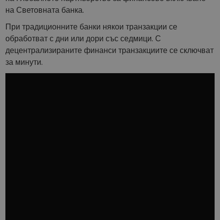
на Световната банка.
При традиционните банки някои транзакции се
обработват с дни или дори със седмици. С
децентрализираните финанси транзакциите се сключват
за минути.