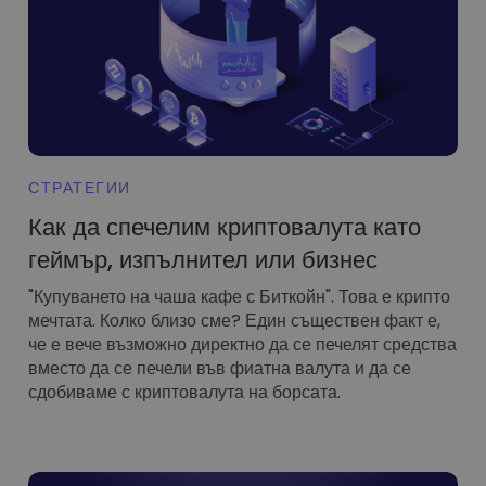
...днес щеше да струва
Интелигентни портфолиа
Интелигентен начин за инвестиране в криптовалути
Kriptomat Портфейл
Сигурен и опростен портфейл за криптовалута
Инвестиционен изследовател
Намери своята крипто стратегия
СТРАТЕГИИ
KriptoEarn
Как да спечелим криптовалута като
Печелете награди с вашата криптовалута
геймър, изпълнител или бизнес
Трезор
"Купуването на чаша кафе с Биткойн". Това е крипто
Спестете криптовалута за вашето бъдеще
мечтата. Колко близо сме? Един съществен факт е,
че е вече възможно директно да се печелят средства
Повтаряща се печалба
Редовно планирани инвестиции (DCA)
вместо да се печели във фиатна валута и да се
сдобиваме с криптовалута на борсата.
Сигнали за цените
Актуализации на цените на любимите ви токени в реално време
Разглеждане на активи