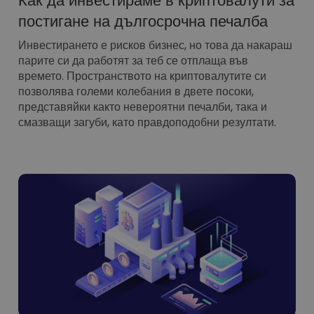
Как да инвестираме в криптовалути за
постигане на дългосрочна печалба
Инвестирането е рисков бизнес, но това да накараш
парите си да работят за теб се отплаща във
времето. Пространството на криптовалутите си
позволява големи колебания в двете посоки,
представяйки както невероятни печалби, така и
смазващи загуби, като правдоподобни резултати.