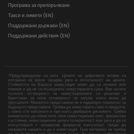
Програма за препоръчване
Такси и лимити (EN)
Поддържани държави (EN)
Поддържани действия (EN)
*Предупреждение за риск: Цените на цифровите активи са
изложени на висок пазарен риск и волатилност на цените.
Стойността на Вашата инвестиция може да се понижи или
повиши и да не си възвърнете инвестираната сума. Вие носите
пълната отговорност за инвестиционните си решения и
Криптомат не носи отговорност за загуби, които може да
претърпите. Миналото представяне не е надежден показател за
бъдещото представяне. Трябва да инвестирате само в продукти,
с които сте запознати и при които разбирате рисковете. Трябва
внимателно да обмислите своя инвестиционен опит, финансово
състояние, инвестиционни цели и толерантност към риск и да се
консултирате с независим финансов консултант, преди да
направите каквато и да е инвестиция. Този материал не трябва
да се тълкува като финансов съвет. За повече информация