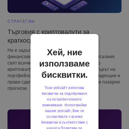
СТРАТЕГИИ
Търговия с криптовалути за
краткосрочна печалба
Хей, ние
Не е задължително живота на трейдър на
финансовите пазари да бъде мечта. В дигиталния
използваме
свят всичко, от което се нуждаете, са малко
криптовалути и стратегия. Вие сте мениджърът на
бисквитки.
портфейла, който анализира пазарните тенденции и
прави сделки въз основа на собствените си пазарни
прогнози.
Този уебсайт използва
бисквитки за подобряване
на потребителското
изживяване. Използвайки
нашия уебсайт, Вие се
съгласявате с всички
бисквитки в съответствие с
нашата Политика за