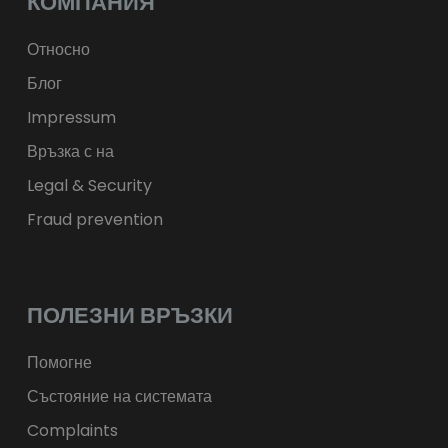
КОМПАНИЯ
ft
HUF
kr.
DKK
zł
PLN
Относно
Блог
Impressum
Връзка с на
Legal & Security
Fraud prevention
ПОЛЕЗНИ ВРЪЗКИ
Помогне
Състояние на системата
Complaints