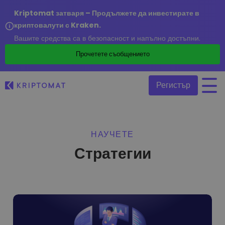
Kriptomat затваря – Продължете да инвестирате в
криптовалути с Kraken.
Вашите средства са в безопасност и напълно достъпни.
/
Прочетете съобщението
Регистър
Всички цени
НАУЧЕТЕ
Над 300+ криптовалути
Стратегии
Топ печеливши & губещи
Намерете възможности за инвестиране
Купуване и продаване на криптовалута
Купете 300+ криптовалути
Наскоро добавени
Последно добавени токени в Kriptomat
Размяна на криптовалута
Над 1 000 опции за двойки
Ако бях купил за 100 €…