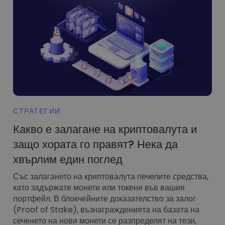
Открийте възможности за инвестиции
Анализ на портфолио
Интелигентни прозрения за оптималнo изпълнение
СТРАТЕГИИ
Какво е залагане на криптовалута и
защо хората го правят? Нека да
хвърлим един поглед
Със залагането на криптовалута печелите средства,
като задържате монети или токени във вашия
портфейл. В блокчейните доказателство за залог
(Proof of Stake), възнагражденията на базата на
сеченето на нови монети се разпределят на тези,