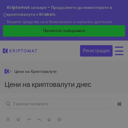
Kriptomat затваря – Продължете да инвестирате в
криптовалути с Kraken.
Вашите средства са в безопасност и напълно достъпни.
Прочетете съобщението
Регистрация
Цени на Криптовалути
Цени на криптовалути днес