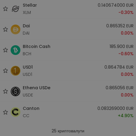
Stellar
0.140674000 EUR
XLM
-0.30%
Dai
0.865352 EUR
DAI
0.00%
Bitcoin Cash
185.900 EUR
BCH
-0.60%
USD1
0.864784 EUR
USD1
0.00%
Ethena USDe
0.865056 EUR
USDE
0.00%
Canton
0.083269000 EUR
CC
+4.90%
25
криптовалути