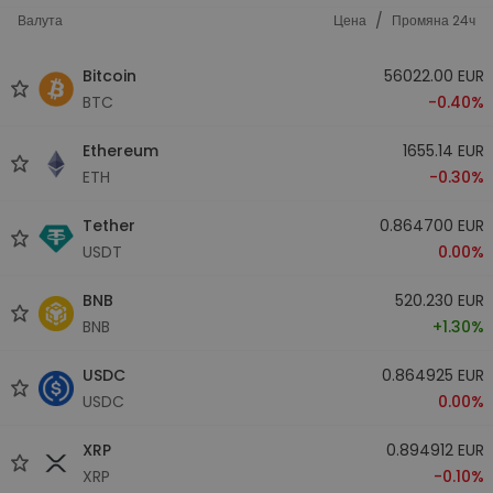
/
Валута
Цена
Промяна 24ч
Bitcoin
56022.00 EUR
BTC
-0.40%
Ethereum
1655.14 EUR
ETH
-0.30%
Tether
0.864700 EUR
USDT
0.00%
BNB
520.230 EUR
BNB
+1.30%
USDC
0.864925 EUR
USDC
0.00%
XRP
0.894912 EUR
XRP
-0.10%