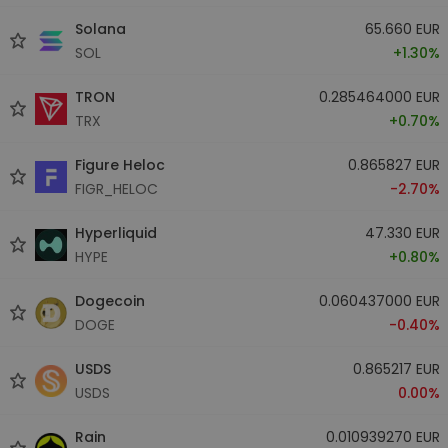
Solana
65.660 EUR
SOL
+1.30%
TRON
0.285464000 EUR
TRX
+0.70%
Figure Heloc
0.865827 EUR
FIGR_HELOC
-2.70%
Hyperliquid
47.330 EUR
HYPE
+0.80%
Dogecoin
0.060437000 EUR
DOGE
-0.40%
USDS
0.865217 EUR
USDS
0.00%
Rain
0.010939270 EUR