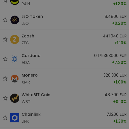
RAIN
+1.30%
LEO Token
8.4800 EUR
LEO
+0.20%
Zcash
441.940 EUR
ZEC
+1.10%
Cardano
0.175363000 EUR
ADA
+7.20%
Monero
320.330 EUR
XMR
+1.00%
WhiteBIT Coin
48.700 EUR
WBT
+0.10%
Chainlink
7.1200 EUR
LINK
+1.30%