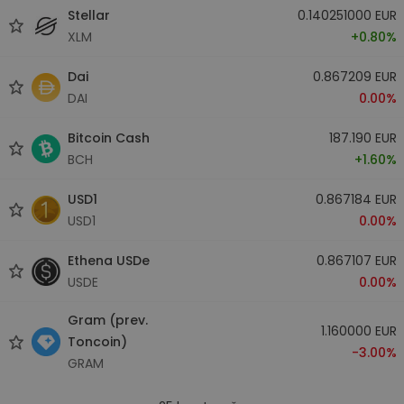
Stellar
0.140251000 EUR
XLM
+0.80%
Dai
0.867209 EUR
DAI
0.00%
Bitcoin Cash
187.190 EUR
BCH
+1.60%
USD1
0.867184 EUR
USD1
0.00%
Ethena USDe
0.867107 EUR
USDE
0.00%
Gram (prev.
1.160000 EUR
Toncoin)
-3.00%
GRAM