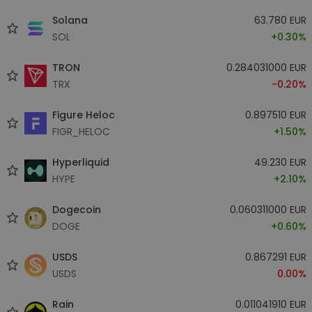
Solana
63.780 EUR
SOL
+0.30%
TRON
0.284031000 EUR
TRX
-0.20%
Figure Heloc
0.897510 EUR
FIGR_HELOC
+1.50%
Hyperliquid
49.230 EUR
HYPE
+2.10%
Dogecoin
0.060311000 EUR
DOGE
+0.60%
USDS
0.867291 EUR
USDS
0.00%
Rain
0.011041910 EUR