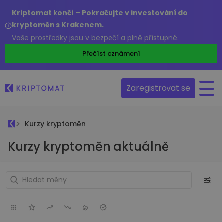
Kriptomat končí – Pokračujte v investování do
kryptoměn s Krakenem.
Vaše prostředky jsou v bezpečí a plně přístupné.
Přečíst oznámení
Zaregistrovat se
Kurzy kryptoměn
Kurzy kryptoměn aktuálně