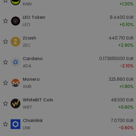
RAIN
+1.30%
LEO Token
8.4400 EUR
LEO
+0.10%
Zcash
440.710 EUR
ZEC
+2.90%
Cardano
0.173655000 EUR
ADA
-2.10%
Monero
325.860 EUR
XMR
+1.90%
WhiteBIT Coin
48.530 EUR
WBT
+0.60%
Chainlink
7.0700 EUR
LINK
-0.60%