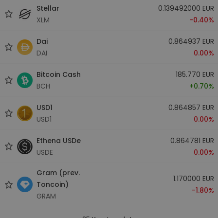
Stellar
0.139492000 EUR
XLM
-0.40%
Dai
0.864937 EUR
DAI
0.00%
Bitcoin Cash
185.770 EUR
BCH
+0.70%
USD1
0.864857 EUR
USD1
0.00%
Ethena USDe
0.864781 EUR
USDE
0.00%
Gram (prev.
1.170000 EUR
Toncoin)
-1.80%
GRAM