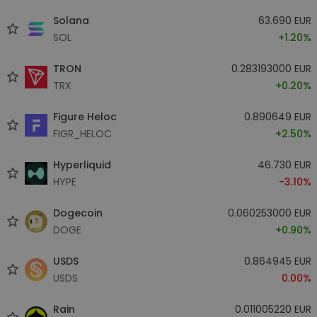
Solana
63.690 EUR
SOL
+1.20%
TRON
0.283193000 EUR
TRX
+0.20%
Figure Heloc
0.890649 EUR
FIGR_HELOC
+2.50%
Hyperliquid
46.730 EUR
HYPE
-3.10%
Dogecoin
0.060253000 EUR
DOGE
+0.90%
USDS
0.864945 EUR
USDS
0.00%
Rain
0.011005220 EUR