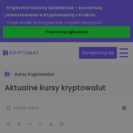
Kriptomat kończy działalność – kontynuuj
inwestowanie w kryptowaluty z Kraken.
Twoje środki są bezpieczne i w pełni dostępne.
Przeczytaj ogłoszenie
Zarejestruj się
Kursy kryptowalut
Aktualne kursy kryptowalut