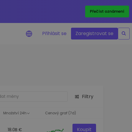
Přečíst oznámení
Přihlásit se
Zaregistrovat se
nění na cenu
ace cen vašich oblíbených
v reálném čase
e aktiva
nvestiční příležitosti
Filtry
a portfolia
oznatky pro ideální
st
Množství 24h
Cenový graf (7d)
Koupit
18.0B €