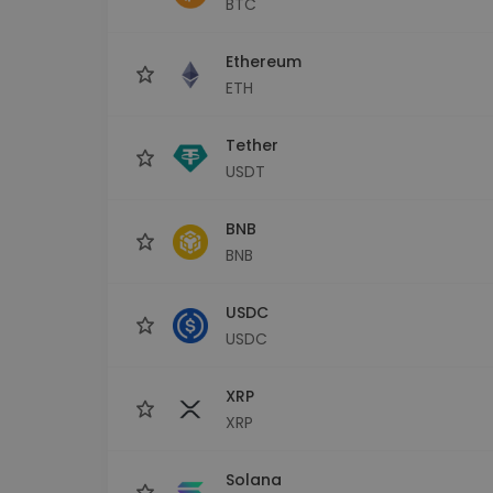
BTC
Průzkumník investic
Najdi svou krypto strategii
Ethereum
ETH
Tether
USDT
BNB
BNB
USDC
USDC
XRP
XRP
Solana