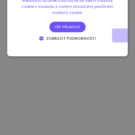
webových stránek souhlasíte se všemi soubory
cookie v souladu s našimi zásadami používání
0.080659000 €
-4.80%
3.2B €
souborů cookie.
VŠE PŘIJMOUT
ZOBRAZIT PODROBNOSTI
NEZBYTNĚ NUTNÉ SOUBORY
VÝKONOVÉ SOUBORY
SOUBORY CÍLENÍ
FUNKČNÍ SOUBORY