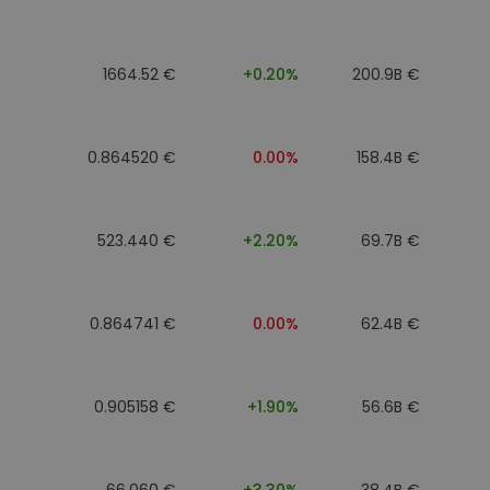
1664.52 €
+0.20%
200.9B €
0.864520 €
0.00%
158.4B €
523.440 €
+2.20%
69.7B €
0.864741 €
0.00%
62.4B €
0.905158 €
+1.90%
56.6B €
66.060 €
+3.30%
38.4B €