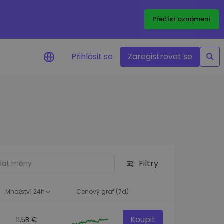
Přečíst oznámení
Přihlásit se
Zaregistrovat se
nění na cenu
ace cen vašich oblíbených
v reálném čase
e aktiva
nvestiční příležitosti
Filtry
a portfolia
oznatky pro ideální
st
Množství 24h
Cenový graf (7d)
Koupit
11.5B €