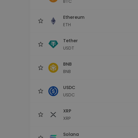
BTC
Průzkumník investic
Najdi svou krypto strategii
Ethereum
ETH
Tether
USDT
BNB
BNB
USDC
USDC
XRP
XRP
Solana