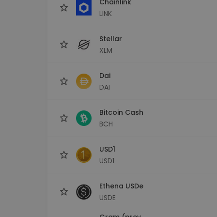
Chainlink
LINK
Stellar
XLM
Dai
DAI
Bitcoin Cash
BCH
USD1
USD1
Ethena USDe
USDE
Gram (prev.