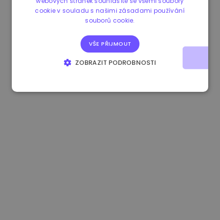
webových stránek souhlasíte se všemi soubory
cookie v souladu s našimi zásadami používání
1.180000 €
+1.50%
3.2B €
souborů cookie.
VŠE PŘIJMOUT
ZOBRAZIT PODROBNOSTI
NEZBYTNĚ NUTNÉ SOUBORY
VÝKONOVÉ SOUBORY
SOUBORY CÍLENÍ
FUNKČNÍ SOUBORY