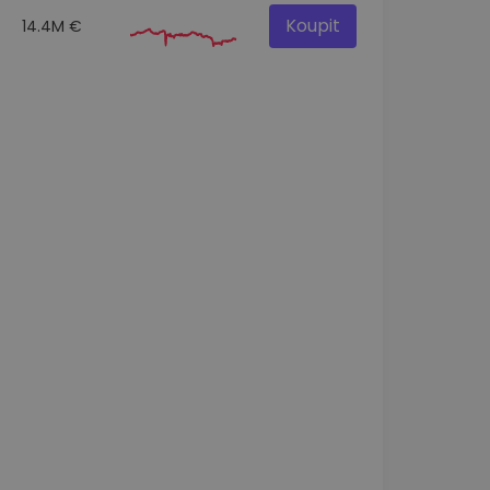
Koupit
14.4M €