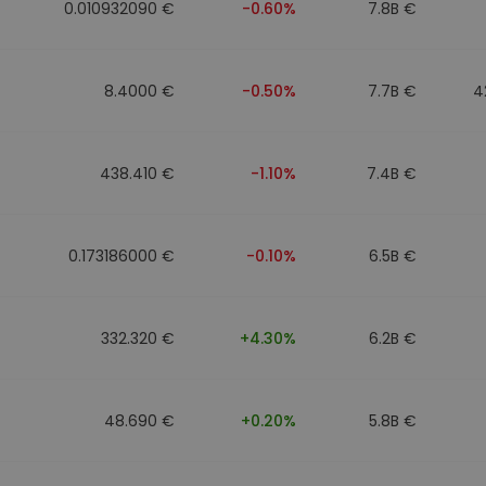
0.010932090 €
-0.60%
7.8B €
8.4000 €
-0.50%
7.7B €
4
438.410 €
-1.10%
7.4B €
0.173186000 €
-0.10%
6.5B €
332.320 €
+4.30%
6.2B €
48.690 €
+0.20%
5.8B €