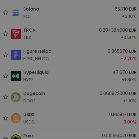
Solana
65.710 EUR
SOL
+3.10%
TRON
0.284384000 EUR
TRX
+0.50%
Figure Heloc
0.865678 EUR
FIGR_HELOC
-2.70%
Hyperliquid
47.670 EUR
HYPE
+1.80%
Dogecoin
0.060922000 EUR
DOGE
+1.10%
USDS
0.865071 EUR
USDS
0.00%
Rain
0.010951470 EUR