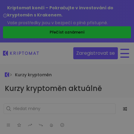
Kriptomat končí – Pokračujte v investování do
kryptoměn s Krakenem.
Vaše prostředky jsou v bezpečí a plně přístupné.
Přečíst oznámení
Zaregistrovat se
Kurzy kryptoměn
Kurzy kryptoměn aktuálně