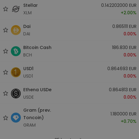
Stellar
0.142202000 EUR
XLM
+2.00%
Dai
0.865111 EUR
DAI
0.00%
Bitcoin Cash
186.830 EUR
BCH
0.00%
USD1
0.864693 EUR
USD1
0.00%
Ethena USDe
0.864813 EUR
USDE
0.00%
Gram (prev.
1.180000 EUR
Toncoin)
+0.70%
GRAM