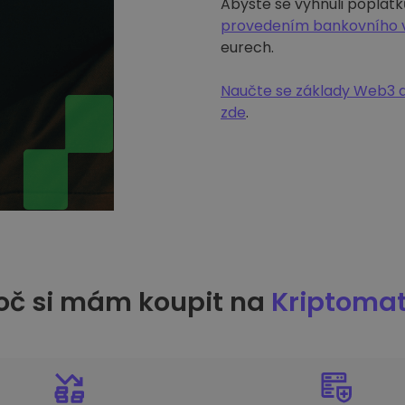
Abyste se vyhnuli poplatk
provedením bankovního 
eurech.
Naučte se základy Web3 a
zde
.
oč si mám koupit na
Kriptoma