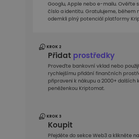
Googlu, Apple nebo e-mailu. Ověřte sv
Průzkumník investic
číslo a identitu. Gratulujeme, během n
Najdi svou krypto strategii
odemkli plný potenciál platformy Kr
KROK 2
Přidat
prostředky
Proveďte bankovní vklad nebo použijte
rychlejšímu přidání finančních prostř
připraveni k nákupu a 2000+ dalšíc
peněženkou Kriptomat.
KROK 3
Koupit
Přejděte do sekce Web3 a klikněte na