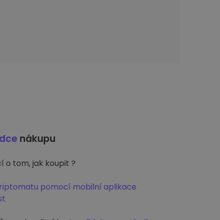
odce
nákupu
 o tom, jak koupit ?
Kriptomatu pomocí mobilní aplikace
st