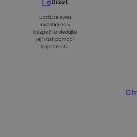
Držet
Udržujte svou
investici do v
bezpečí a sledujte
její růst pomocí
Kriptomatu.
Chy