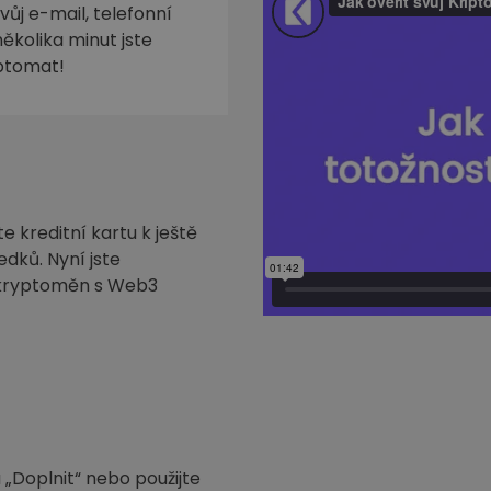
ůj e-mail, telefonní
ěkolika minut jste
iptomat!
 kreditní kartu k ještě
edků. Nyní jste
h kryptoměn s Web3
 „Doplnit“ nebo použijte