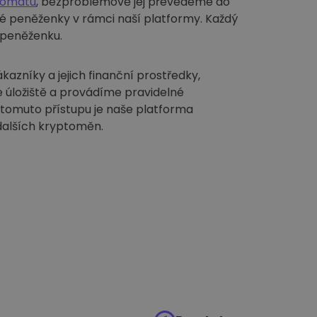
tomatu
, bezproblémově jej převedeme do
é peněženky v rámci naší platformy. Každý
í peněženku.
azníky a jejich finanční prostředky,
 úložiště a provádíme pravidelné
 tomuto přístupu je naše platforma
dalších kryptoměn.