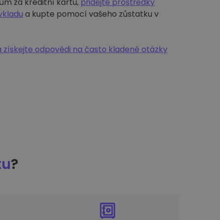
ům za kreditní kartu,
přidejte prostředky
vkladu
a kupte pomocí vašeho zůstatku v
 získejte odpovědi na často kladené otázky
tu
?