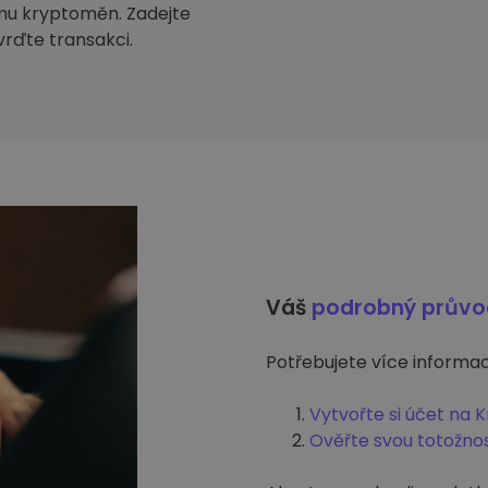
mu kryptoměn. Zadejte
tvrďte transakci.
Váš
podrobný prův
Potřebujete více informací
Vytvořte si účet na 
Ověřte svou totožno