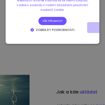
webových stránek souhlasíte se všemi soubory
cookie v souladu s našimi zásadami používání
souborů cookie.
VŠE PŘIJMOUT
ZOBRAZIT PODROBNOSTI
NEZBYTNĚ NUTNÉ SOUBORY
VÝKONOVÉ SOUBORY
SOUBORY CÍLENÍ
FUNKČNÍ SOUBORY
Jak a kde
ukládat