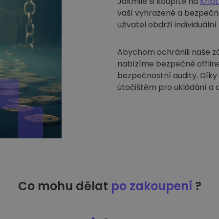
Jakmile si koupíte na
Krip
vaší vyhrazené a bezpečn
uživatel obdrží individuáln
Abychom ochránili naše zák
nabízíme bezpečné offline
bezpečnostní audity. Díky
útočištěm pro ukládání a 
Co mohu dělat
po zakoupení
?