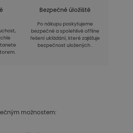
é
Bezpečné úložiště
Po nákupu poskytujeme
uchost,
bezpečné a spolehlivé offline
ychle
řešení ukládání, které zajišťuje
stanete
bezpečnost uložených .
storem.
ezpečným možnostem: