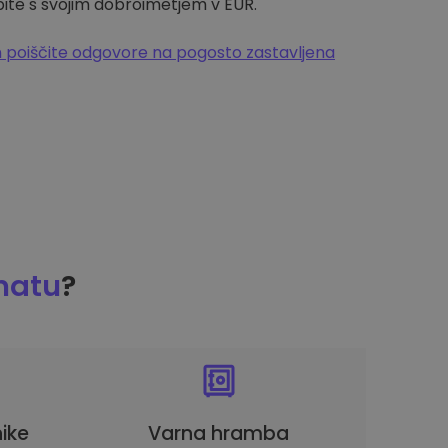
pite s svojim dobroimetjem v EUR.
 poiščite odgovore na pogosto zastavljena
matu
?
ike
Varna hramba