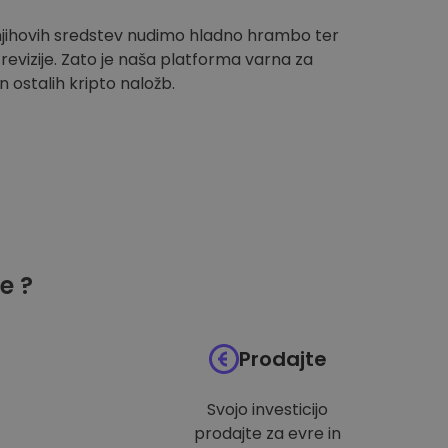
 njihovih sredstev nudimo hladno hrambo ter
evizije. Zato je naša platforma varna za
n ostalih kripto naložb.
e ?
Prodajte
Svojo investicijo
prodajte za evre in