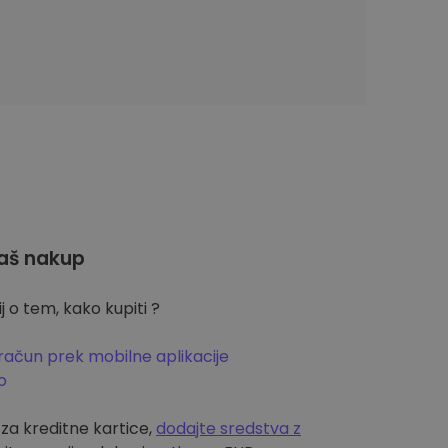
aš nakup
 o tem, kako kupiti ?
račun prek mobilne aplikacije
o
m za kreditne kartice,
dodajte sredstva z