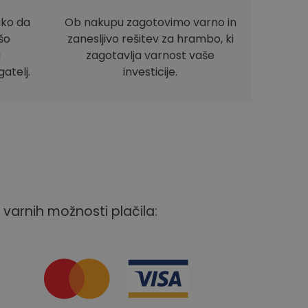
ako da
Ob nakupu zagotovimo varno in
ašo
zanesljivo rešitev za hrambo, ki
i
zagotavlja varnost vaše
atelj.
investicije.
 varnih možnosti plačila: