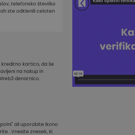
slov, telefonsko številko
tah ste odklenili celoten
 kreditno kartico, da še
ravljeni na nakup in
t Web3 denarnico.
polni" ali uporabite ikono
ite . Vnesite znesek, ki