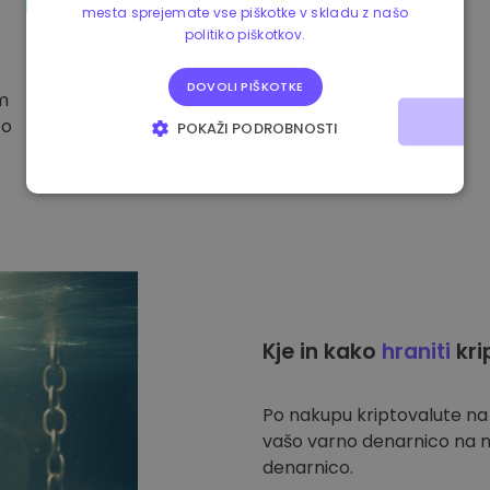
mesta sprejemate vse piškotke v skladu z našo
politiko piškotkov.
DOVOLI PIŠKOTKE
im
to
POKAŽI PODROBNOSTI
NUJNO POTREBNI
IZVEDBENI
CILJANJE
FUNKCIONALNOST
Kje in kako
hraniti
kri
Po nakupu kriptovalute n
vašo varno denarnico na n
denarnico.