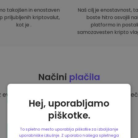
mo takojšen in enostaven
Naš cilj je enostavnost, t
 priljubljenih kriptovalut,
boste hitro osvojili n
kot je .
platformo in postal
samozavesten kripto vlag
Načini
plačila
z evri na platformi Kriptomat imate na voljo več
Hej, uporabljamo
piškotke.
To spletno mesto uporablja piškotke za izboljšanje
uporabniške izkušnje. Z uporabo našega spletnega