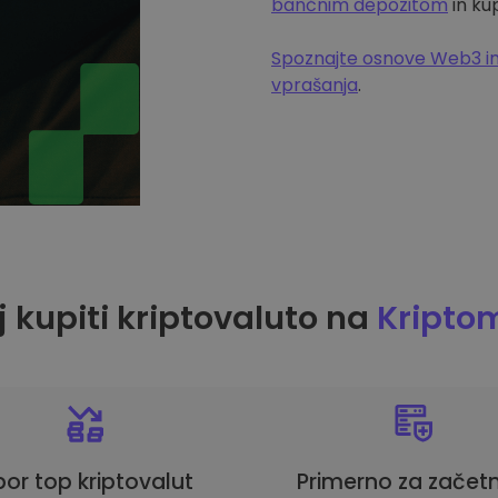
bančnim depozitom
in ku
Spoznajte osnove Web3 in
vprašanja
.
 kupiti kriptovaluto na
Kripto
bor top kriptovalut
Primerno za začetn