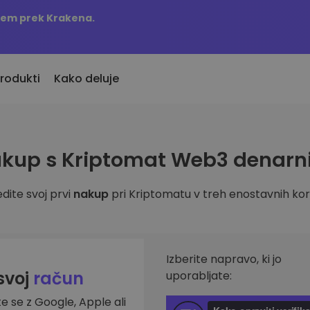
njem prek Krakena.
rodukti
Kako deluje
KriptoEarn
Opozorila o c
kup s Kriptomat Web3 denarn
vno dodani
Zaslužite nagrade s svojim
Ažurne informac
o dodane kriptovalute
kriptovalutami
najljubših žeton
dite svoj prvi
nakup
pri Kriptomatu v treh enostavnih kor
Trezor
 bi kupil 100 EUR…
Raziščite sre
Varčujte kriptovalute za svojo
s bi bil vreden
Odkrijte naložben
prihodnost
Analitika port
Ponavljajoči nakup
Pametni vpogled
Izberite napravo, ki jo
Redno načrtovane naložbe (DCA)
učinkovitost
 svoj
račun
uporabljate:
te se z Google, Apple ali