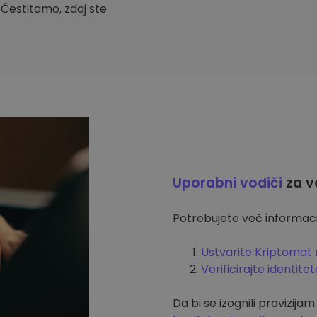
. Čestitamo, zdaj ste
Uporabni vodiči
za v
Potrebujete več informacij
Ustvarite Kriptomat 
Verificirajte identitet
Da bi se izognili provizija