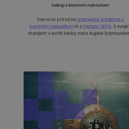
nakup z bančnim nakazilom
Varno in priročno
prenesite sredstva z
bančnim nakazilom
in z
instant SEPA
. S svoj
stanjem v evrih lahko nato kupite kriptovalu
.