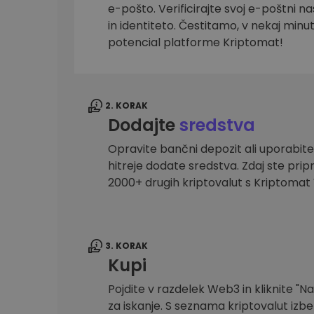
e-pošto. Verificirajte svoj e-poštni na
Raziskovalec naložb
in identiteto. Čestitamo, v nekaj minu
Najdi svojo kripto strategijo
potencial platforme Kriptomat!
2. KORAK
Dodajte
sredstva
Opravite bančni depozit ali uporabite
hitreje dodate sredstva. Zdaj ste prip
2000+ drugih kriptovalut s Kriptoma
3. KORAK
Kupi
Pojdite v razdelek Web3 in kliknite "Na
za iskanje. S seznama kriptovalut izber