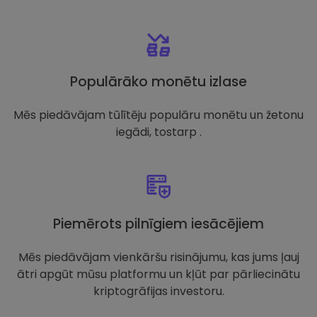
Populārāko monētu izlase
Mēs piedāvājam tūlītēju populāru monētu un žetonu
iegādi, tostarp .
Piemērots pilnīgiem iesācējiem
Mēs piedāvājam vienkāršu risinājumu, kas jums ļauj
ātri apgūt mūsu platformu un kļūt par pārliecinātu
kriptogrāfijas investoru.