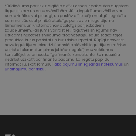
*Brīdinājums par risku: digitālo aktīvu cenas ir pakļautas augstam
tirgus riskam un cenu svārstībām. Jūsu ieguldījuma vērtība var
samazināties vai pieaugt, un pastāv arī iespēja neatgūt ieguldīto
summu. Jūs esat pilnībā atbildīgs par saviem ieguldījumu
lēmumiem, un Kriptomat nav atbildīgs par jebkādiem
zaudējumiem, kas jums var rasties. Pagātnes sniegums nav
uzticams nākotnes snieguma prognozētājs. Ieguldiet tikai tajos
produktos, kurus pazīstat un kuru riskus izprotat. Rūpīgi apsveriet
savu ieguldījumu pieredzi, finansiālo stāvokli, ieguldījumu mērķus
un riska toleranci un pirms jebkādu ieguldījumu veikšanas
konsultējieties ar neatkarīgu finanšu konsultantu. Šo materiālu
nedrīkst uzskatīt par finanšu padomu. Lai iegūtu papildu
informāciju, skatiet mūsu
Pakalpojumu sniegšanas noteikumus
un
Brīdinājumu par risku
.