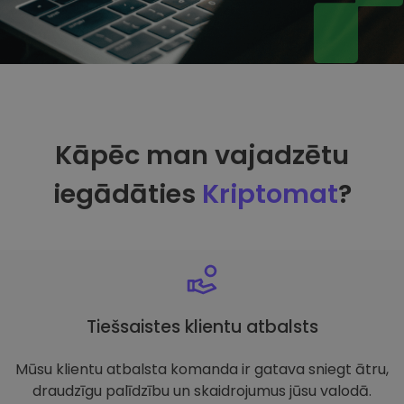
Kāpēc man vajadzētu
iegādāties
Kriptomat
?
Tiešsaistes klientu atbalsts
Mūsu klientu atbalsta komanda ir gatava sniegt ātru,
draudzīgu palīdzību un skaidrojumus jūsu valodā.