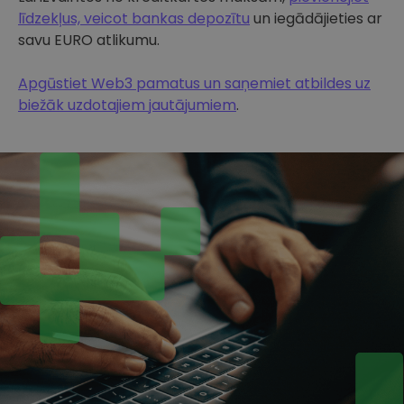
līdzekļus, veicot bankas depozītu
un iegādājieties ar
savu EURO atlikumu.
Apgūstiet Web3 pamatus un saņemiet atbildes uz
biežāk uzdotajiem jautājumiem
.