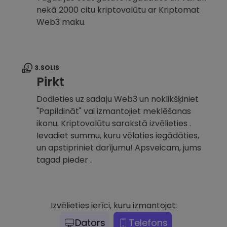
nekā 2000 citu kriptovalūtu ar Kriptomat
Web3 maku.
3.SOLIS
Pirkt
Dodieties uz sadaļu Web3 un noklikšķiniet
"Papildināt" vai izmantojiet meklēšanas
ikonu. Kriptovalūtu sarakstā izvēlieties .
Ievadiet summu, kuru vēlaties iegādāties,
un apstipriniet darījumu! Apsveicam, jums
tagad pieder .
Izvēlieties ierīci, kuru izmantojat:
Dators
Telefons