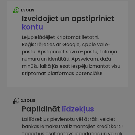
1.SOLIS
Izveidojiet un apstipriniet
kontu
Lejupielādējiet Kriptomat lietotni.
Reģistrējieties ar Google, Apple vai e-
pastu. Apstipriniet savu e-pastu, tālruņa
numuru un identitāti. Apsveicam, dažu
minūšu laikā jūs esat iespēju izmantot visu
Kriptomat platformas potenciālu!
2.SOLIS
Papildināt
līdzekļus
Lai līdzekļus pievienotu vēl ātrāk, veiciet
bankas iemaksu vai izmantojiet kredītkarti!
Tagad jūs esat gatavs iegādāties un vairāk