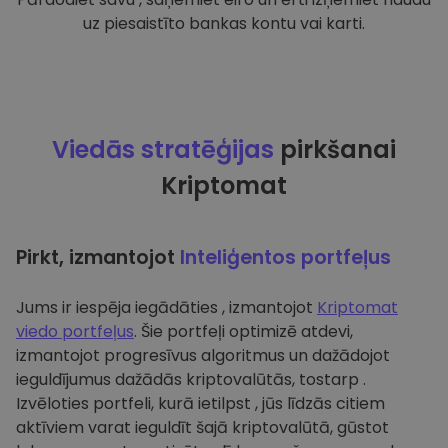
uz piesaistīto bankas kontu vai karti.
Viedās stratēģijas
pirkšanai
Kriptomat
Pirkt, izmantojot
Inteliģentos portfeļus
Jums ir iespēja iegādāties , izmantojot
Kriptomat
viedo portfeļus
. Šie portfeļi optimizē atdevi,
izmantojot progresīvus algoritmus un dažādojot
ieguldījumus dažādās kriptovalūtās, tostarp .
Izvēloties portfeli, kurā ietilpst , jūs līdzās citiem
aktīviem varat ieguldīt šajā kriptovalūtā, gūstot