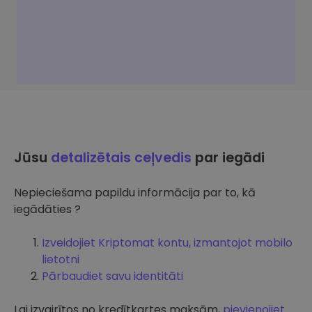
Jūsu
detalizētais ceļvedis
par iegādi
Nepieciešama papildu informācija par to, kā
iegādāties ?
Izveidojiet Kriptomat kontu, izmantojot mobilo
lietotni
Pārbaudiet savu identitāti
Lai izvairītos no kredītkartes maksām,
pievienojiet