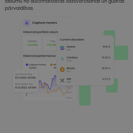
labumu no automatizētas līdzsvarošanas un gudras
pārvaldības.