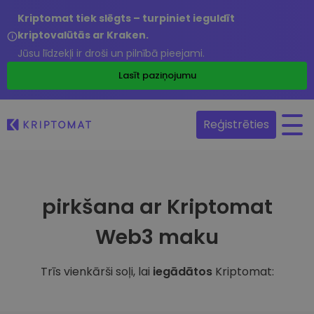
Kriptomat tiek slēgts – turpiniet ieguldīt
kriptovalūtās ar Kraken.
Jūsu līdzekļi ir droši un pilnībā pieejami.
Lasīt paziņojumu
Reģistrēties
pirkšana ar Kriptomat
Web3 maku
Trīs vienkārši soļi, lai
iegādātos
Kriptomat: