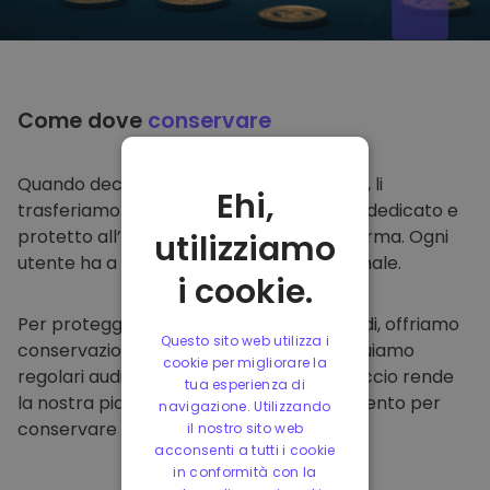
Come dove
conservare
Quando decidi di comprare su
Kriptomat
, li
Ehi,
trasferiamo direttamente nel tuo wallet dedicato e
protetto all’interno della nostra piattaforma. Ogni
utilizziamo
utente ha a disposizione un wallet personale.
i cookie.
Per proteggere i nostri clienti e i loro fondi, offriamo
Questo sito web utilizza i
conservazione offline protetta ed effettuiamo
cookie per migliorare la
regolari audit di sicurezza. Questo approccio rende
tua esperienza di
la nostra piattaforma un punto di riferimento per
navigazione. Utilizzando
conservare e altre criptovalute.
il nostro sito web
acconsenti a tutti i cookie
in conformità con la