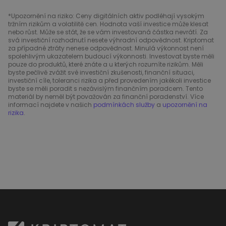
*Upozornění na riziko: Ceny digitálních aktiv podléhají vysokým
tržním rizikům a volatilitě cen. Hodnota vaší investice může klesat
nebo růst. Může se stát, že se vám investovaná částka nevrátí. Za
svá investiční rozhodnutí nesete výhradní odpovědnost. Kriptomat
za případné ztráty nenese odpovědnost. Minulá výkonnost není
spolehlivým ukazatelem budoucí výkonnosti. Investovat byste měli
pouze do produktů, které znáte a u kterých rozumíte rizikům. Měli
byste pečlivě zvážit své investiční zkušenosti, finanční situaci,
investiční cíle, toleranci rizika a před provedením jakékoli investice
byste se měli poradit s nezávislým finančním poradcem. Tento
materiál by neměl být považován za finanční poradenství. Více
informací najdete v našich
podmínkách služby
a
upozornění na
rizika
.