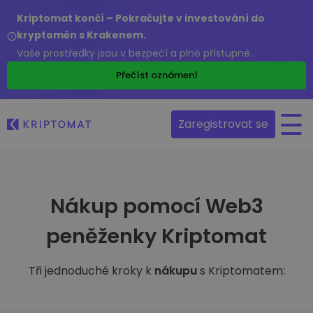
Kriptomat končí – Pokračujte v investování do
kryptoměn s Krakenem.
Vaše prostředky jsou v bezpečí a plně přístupné.
Přečíst oznámení
Zaregistrovat se
Nákup pomocí Web3
peněženky Kriptomat
Tři jednoduché kroky k
nákupu
s Kriptomatem: