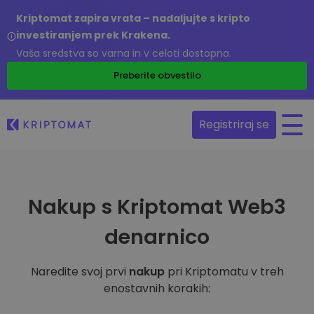
Kriptomat zapira vrata – nadaljujte s kripto
investiranjem prek Krakena.
Vaša sredstva so varna in v celoti dostopna.
Preberite obvestilo
Registriraj se
Nakup s Kriptomat Web3
denarnico
Naredite svoj prvi
nakup
pri Kriptomatu v treh
enostavnih korakih: