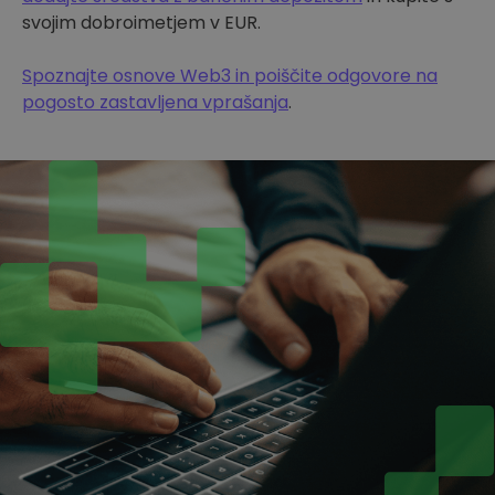
svojim dobroimetjem v EUR.
Spoznajte osnove Web3 in poiščite odgovore na
pogosto zastavljena vprašanja
.