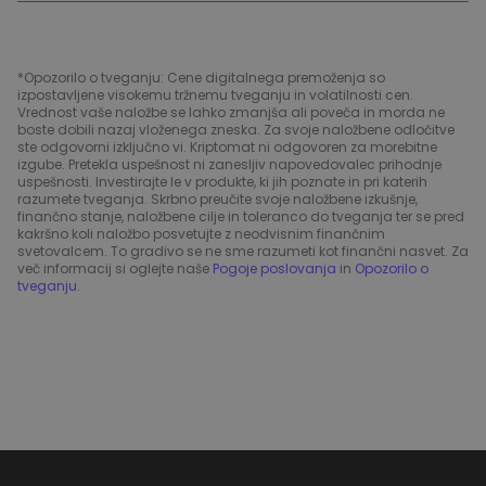
*Opozorilo o tveganju: Cene digitalnega premoženja so
izpostavljene visokemu tržnemu tveganju in volatilnosti cen.
Vrednost vaše naložbe se lahko zmanjša ali poveča in morda ne
boste dobili nazaj vloženega zneska. Za svoje naložbene odločitve
ste odgovorni izključno vi. Kriptomat ni odgovoren za morebitne
izgube. Pretekla uspešnost ni zanesljiv napovedovalec prihodnje
uspešnosti. Investirajte le v produkte, ki jih poznate in pri katerih
razumete tveganja. Skrbno preučite svoje naložbene izkušnje,
finančno stanje, naložbene cilje in toleranco do tveganja ter se pred
kakršno koli naložbo posvetujte z neodvisnim finančnim
svetovalcem. To gradivo se ne sme razumeti kot finančni nasvet. Za
več informacij si oglejte naše
Pogoje poslovanja
in
Opozorilo o
tveganju
.