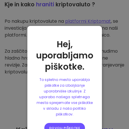
Kje in kako
hraniti
kriptovaluto ?
Po nakupu kriptovalute na
platformi Kriptomat
, se
investicija prenese v vašo varno denarnico na naši
platformi. Vsak uporabnik ima svojo denarnico.
Hej,
Za zaščito naših strank in njihovih sredstev nudimo
uporabljamo
hladno hrambo ter redno izvajamo varnostne
piškotke.
revizije. Zato je naša platforma varna za shranjevanje
kriptovalute in ostalih kripto naložb.
To spletno mesto uporablja
piškotke za izboljšanje
uporabniške izkušnje. Z
uporabo našega spletnega
mesta sprejemate vse piškotke
v skladu z našo politiko
piškotkov.
DOVOLI PIŠKOTKE