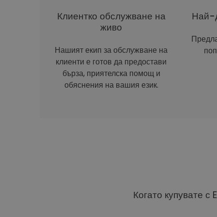
Клиентко обслужване на
Най-д
живо
Предла
Нашият екип за обслужване на
поп
клиенти е готов да предостави
бърза, приятелска помощ и
обяснения на вашия език.
Когато купувате с 