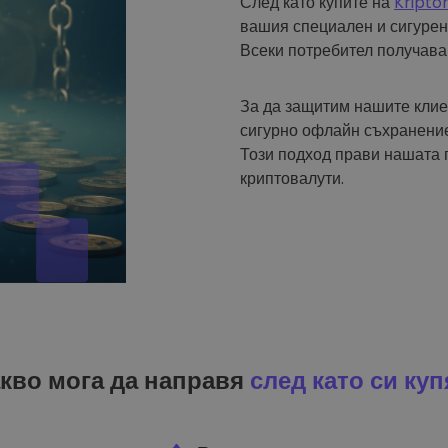
След като купите на
Kripto
вашия специален и сигурен
Всеки потребител получава
За да защитим нашите клие
сигурно офлайн съхранение
Този подход прави нашата 
криптовалути.
кво мога да направя
след като си куп