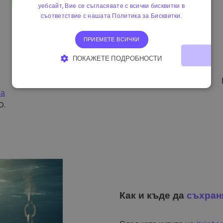
уебсайт, Вие се съгласявате с всички бисквитки в
съответствие с нашата Политика за Бисквитки.
ПРИЕМЕТЕ ВСИЧКИ
ПОКАЖЕТЕ ПОДРОБНОСТИ
СТРОГО НЕОБХОДИМО
ЕФЕКТИВНОСТ
на
ТАРГЕТИРАНЕ
ФУНКЦИОНАЛНОСТ
O.
Как и къде да
съхран