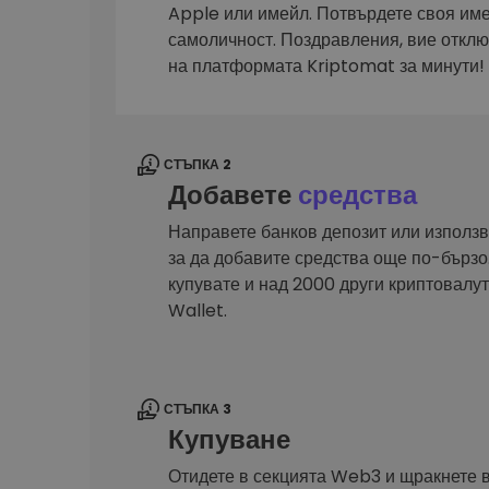
Сигурен и опростен порт
Apple или имейл. Потвърдете своя им
криптовалута
самоличност. Поздравления, вие откл
Инвестиционен изсле
на платформата Kriptomat за минути!
Намери своята крипто ст
СТЪПКА 2
Добавете
средства
Направете банков депозит или използв
за да добавите средства още по-бързо.
купувате и над 2000 други криптовал
Wallet.
СТЪПКА 3
Купуване
Отидете в секцията Web3 и щракнете 