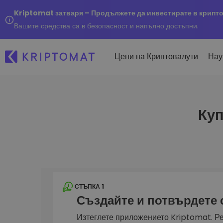
Kriptomat затваря – Продължете да инвестирате в крипт
Вашите средства са в безопасност и напълно достъпни.
Цени на Криптовалути
Нау
Куп
Наско
Послед
Купуване и продаване
Всички цени
Kripto
криптовалута
Над 300+ криптовалути
Купете 300+ криптовалу
Ако бя
Топ печеливши & губещи
...днес
Размяна на криптовал
Намерете възможности за
Над 1 000 опции за двойк
инвестиране
Интелигентни портфо
СТЪПКА 1
Интелигентен начин за 
Създайте и потвърдете
в криптовалути
Kriptomat Портфейл
Изтеглете приложението Kriptomat. Ре