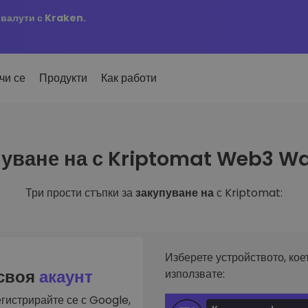
овалути с Kraken.
чи се
Продукти
Как работи
Сигн
уване на с Kriptomat Web3 Wa
ро добавени
Актуа
но добавени токени в
 на
KriptoEarn
любим
mat
Печелете награди с вашата
ти
криптовалута
Три прости стъпки за
закупуване на
с Kriptomat:
Разг
х купил за 100 €…
Откри
Трезор
 щеше да струва
ута
инвес
Спестете криптовалута за вашето
и
бъдеще
Анал
лиа
Интел
Повтаряща се печалба
Изберете устройството, кое
инвестиране
оптим
Редовно планирани инвестиции
 своя
акаунт
използвате:
(DCA)
гистрирайте се с Google,