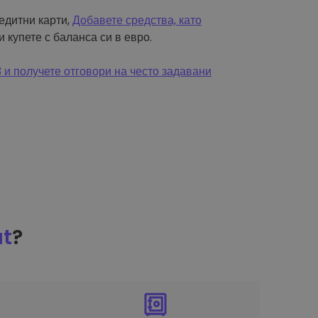
редитни карти,
Добавете средства, като
и купете с баланса си в евро.
и получете отговори на често задавани
at
?