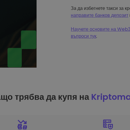
За да избегнете такси за к
направите банков депозит
Научете основите на Web3 
въпроси тук
.
що трябва да купя на
Kriptom