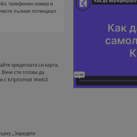
фейл за
ейл, телефонен номер и
ючихте пълния потенциал
довател
ратегия
айте кредитната си карта,
 Вече сте готови да
ути с Kriptomat Web3
върху „Заредете