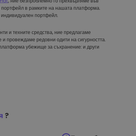
mat
, ние безпроблемно го прехвърляме във
 портфейл в рамките на нашата платформа.
 индивидуален портфейл.
нти и техните средства, ние предлагаме
 и провеждаме редовни одити на сигурността.
платформа убежище за съхранение: и други
я
?