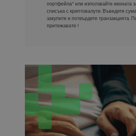
портфейла“ или използвайте иконата з
списъка с криптовалути. Въведете сума
закупите и потвърдете транзакцията. П
притежавате !