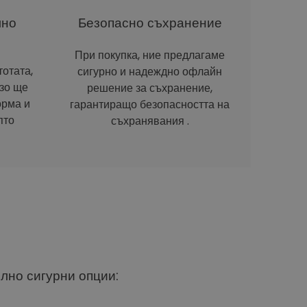
лно
Безопасно съхранение
При покупка, ние предлагаме
отата,
сигурно и надеждно офлайн
рзо ще
решение за съхранение,
орма и
гарантиращо безопасността на
пто
съхранявания .
ълно сигурни опции: