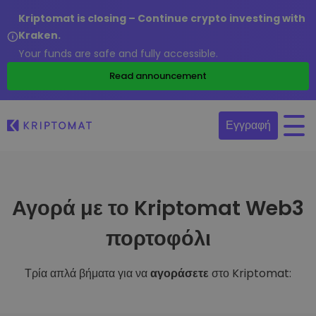
Kriptomat is closing – Continue crypto investing with
Kraken.
Your funds are safe and fully accessible.
Read announcement
Εγγραφή
Αγορά με το Kriptomat Web3
πορτοφόλι
Τρία απλά βήματα για να
αγοράσετε
στο Kriptomat: