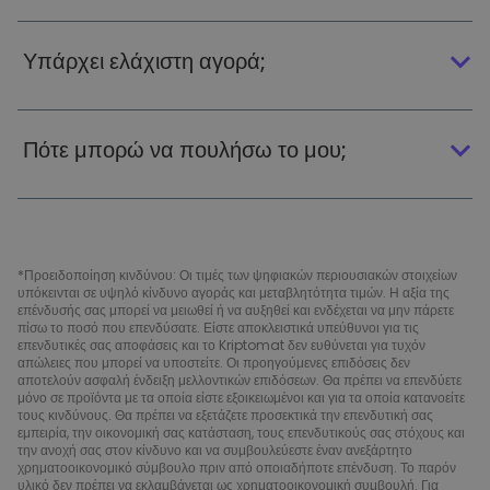
Υπάρχει ελάχιστη αγορά;
Πότε μπορώ να πουλήσω το μου;
*Προειδοποίηση κινδύνου: Οι τιμές των ψηφιακών περιουσιακών στοιχείων
υπόκεινται σε υψηλό κίνδυνο αγοράς και μεταβλητότητα τιμών. Η αξία της
επένδυσής σας μπορεί να μειωθεί ή να αυξηθεί και ενδέχεται να μην πάρετε
πίσω το ποσό που επενδύσατε. Είστε αποκλειστικά υπεύθυνοι για τις
επενδυτικές σας αποφάσεις και το Kriptomat δεν ευθύνεται για τυχόν
απώλειες που μπορεί να υποστείτε. Οι προηγούμενες επιδόσεις δεν
αποτελούν ασφαλή ένδειξη μελλοντικών επιδόσεων. Θα πρέπει να επενδύετε
μόνο σε προϊόντα με τα οποία είστε εξοικειωμένοι και για τα οποία κατανοείτε
τους κινδύνους. Θα πρέπει να εξετάζετε προσεκτικά την επενδυτική σας
εμπειρία, την οικονομική σας κατάσταση, τους επενδυτικούς σας στόχους και
την ανοχή σας στον κίνδυνο και να συμβουλεύεστε έναν ανεξάρτητο
χρηματοοικονομικό σύμβουλο πριν από οποιαδήποτε επένδυση. Το παρόν
υλικό δεν πρέπει να εκλαμβάνεται ως χρηματοοικονομική συμβουλή. Για