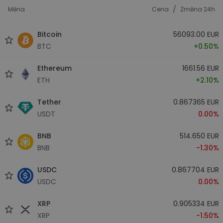
/
Měna
Cena
Změna 24h
Bitcoin
56093.00 EUR
BTC
+0.50%
Ethereum
1661.56 EUR
ETH
+2.10%
Tether
0.867365 EUR
USDT
0.00%
BNB
514.650 EUR
BNB
-1.30%
USDC
0.867704 EUR
USDC
0.00%
XRP
0.905334 EUR
XRP
-1.50%