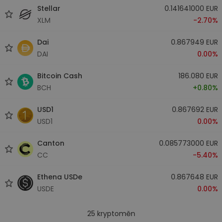
Stellar
0.141641000 EUR
XLM
-2.70%
Dai
0.867949 EUR
DAI
0.00%
Bitcoin Cash
186.080 EUR
BCH
+0.80%
USD1
0.867692 EUR
USD1
0.00%
Canton
0.085773000 EUR
CC
-5.40%
Ethena USDe
0.867648 EUR
USDE
0.00%
25
kryptoměn