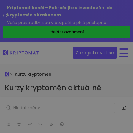
Kriptomat končí – Pokračujte v investování do
kryptoměn s Krakenem.
Vaše prostředky jsou v bezpečí a plně přístupné.
Přečíst oznámení
Zaregistrovat se
Kurzy kryptoměn
Kurzy kryptoměn aktuálně