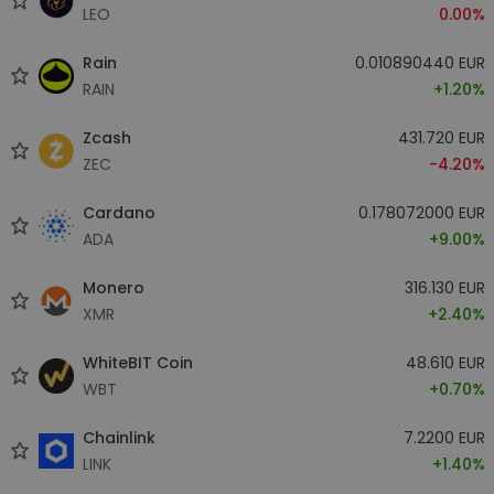
LEO
0.00%
Rain
0.010890440 EUR
RAIN
+1.20%
Zcash
431.720 EUR
ZEC
-4.20%
Cardano
0.178072000 EUR
ADA
+9.00%
Monero
316.130 EUR
XMR
+2.40%
WhiteBIT Coin
48.610 EUR
WBT
+0.70%
Chainlink
7.2200 EUR
LINK
+1.40%