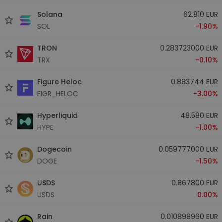
Solana
62.810 EUR
SOL
-1.90%
TRON
0.283723000 EUR
TRX
-0.10%
Figure Heloc
0.883744 EUR
FIGR_HELOC
-3.00%
Hyperliquid
48.580 EUR
HYPE
-1.00%
Dogecoin
0.059777000 EUR
DOGE
-1.50%
USDS
0.867800 EUR
USDS
0.00%
Rain
0.010898960 EUR