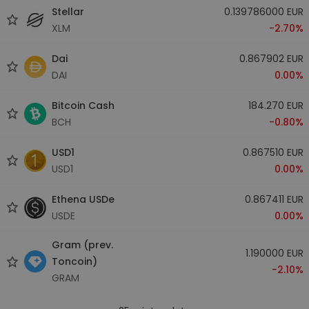
Stellar
0.139786000 EUR
XLM
-2.70%
Dai
0.867902 EUR
DAI
0.00%
Bitcoin Cash
184.270 EUR
BCH
-0.80%
USD1
0.867510 EUR
USD1
0.00%
Ethena USDe
0.867411 EUR
USDE
0.00%
Gram (prev.
1.190000 EUR
Toncoin)
-2.10%
GRAM