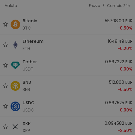
/
Valuta
Prezzo
Cambio 24h
Bitcoin
55708.00 EUR
BTC
-0.50%
Ethereum
1648.49 EUR
ETH
-0.20%
Tether
0.867222 EUR
USDT
0.00%
BNB
512.800 EUR
BNB
-0.50%
USDC
0.867525 EUR
USDC
0.00%
XRP
0.894582 EUR
XRP
-2.50%